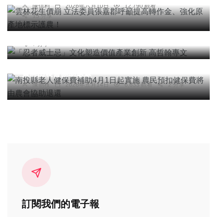
陳信利
2026年六月10日
12,790 觀看
專欄
15 分享
「忍者威士忌」文化塑造價值產業創新 高哲翰專文
高哲翰
2026年六月16日
101,162 觀看
7 分享
綜合新聞
南投縣老人健保費補助4月1日起實施 農民預扣健保
費將由農會協助退還
陳朝枝
2026年五月14日
6,633 觀看
2 分享
訂閱我們的電子報