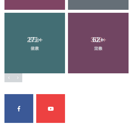
271
+
62
+
健康
頭條