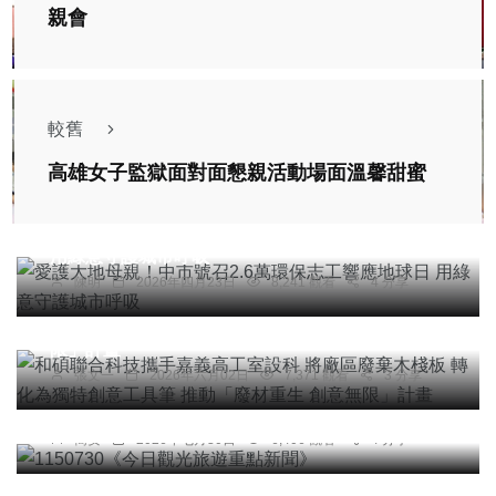
親會
較舊
高雄女子監獄面對面懇親活動場面溫馨甜蜜
社會
綜合新聞
健康
文教
愛護大地母親！中市號召2.6萬環保志工響應地球日
用綠意守護城市呼吸
綜合新聞
文教
陳明
2026年四月23日
8,241 觀看
4 分享
和碩聯合科技攜手嘉義高工室設科 將廠區廢棄木棧
板 轉化為獨特創意工具筆 推動「廢材重生 創意無
限」計畫
張文一
2026年六月02日
7,371 觀看
3 分享
頭條
綜合新聞
旅遊
1150730《今日觀光旅遊重點新聞》
農業
綜合新聞
簡安
2026年七月30日
6,406 觀看
4 分享
雲林花生價崩 立法委員張嘉郡呼籲提高轉作金、強
化原產地標示護農！