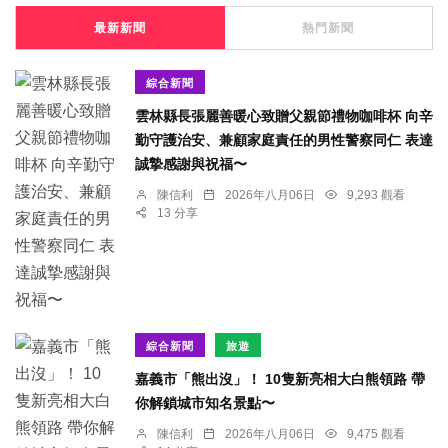
最新新聞
熱門新聞
綜合新聞
雲林縣長張麗善暖心致贈父親節禮物咖啡杯 向辛
勤守護治安、兼顧家庭責任的男性警察同仁 表達
誠摯感謝與祝福〜
陳信利
2026年八月06日
9,293 觀看
13 分享
綜合新聞
旅遊
嘉義市「熊出沒」！ 10隻新亮相大白熊領路 帶
你解鎖城市知名景點〜
陳信利
2026年八月06日
9,475 觀看