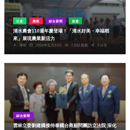
社會
農業
綜合新聞
旅遊
清水農會110週年慶登場！「清水好美・幸福稻
來」展現農業新活力
陳明
2026年五月23日
7,932 觀看
4 分享
綜合新聞
雲林立委劉建國接待泰國台商顧問團訪立法院 深化