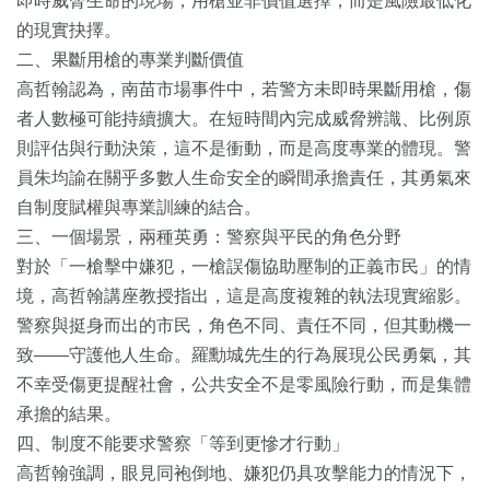
即時威脅生命的現場，用槍並非價值選擇，而是風險最低化
的現實抉擇。
二、果斷用槍的專業判斷價值
高哲翰認為，南苗市場事件中，若警方未即時果斷用槍，傷
者人數極可能持續擴大。在短時間內完成威脅辨識、比例原
則評估與行動決策，這不是衝動，而是高度專業的體現。警
員朱均諭在關乎多數人生命安全的瞬間承擔責任，其勇氣來
自制度賦權與專業訓練的結合。
三、一個場景，兩種英勇：警察與平民的角色分野
對於「一槍擊中嫌犯，一槍誤傷協助壓制的正義市民」的情
境，高哲翰講座教授指出，這是高度複雜的執法現實縮影。
警察與挺身而出的市民，角色不同、責任不同，但其動機一
致——守護他人生命。羅勳城先生的行為展現公民勇氣，其
不幸受傷更提醒社會，公共安全不是零風險行動，而是集體
承擔的結果。
四、制度不能要求警察「等到更慘才行動」
高哲翰強調，眼見同袍倒地、嫌犯仍具攻擊能力的情況下，