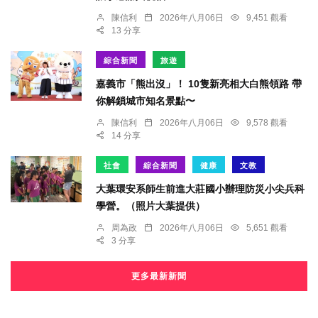
陳信利
2026年八月06日
9,451 觀看
13 分享
綜合新聞
旅遊
嘉義市「熊出沒」！ 10隻新亮相大白熊領路 帶
你解鎖城市知名景點〜
陳信利
2026年八月06日
9,578 觀看
14 分享
社會
綜合新聞
健康
文教
大葉環安系師生前進大莊國小辦理防災小尖兵科
學營。（照片大葉提供）
周為政
2026年八月06日
5,651 觀看
3 分享
更多最新新聞