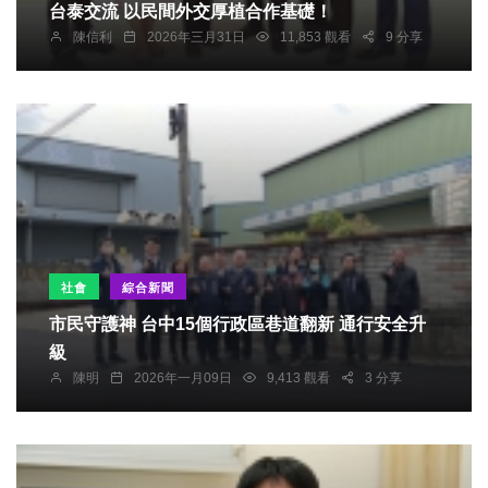
台泰交流 以民間外交厚植合作基礎！
陳信利
2026年三月31日
11,853 觀看
9 分享
社會
綜合新聞
市民守護神 台中15個行政區巷道翻新 通行安全升
級
陳明
2026年一月09日
9,413 觀看
3 分享