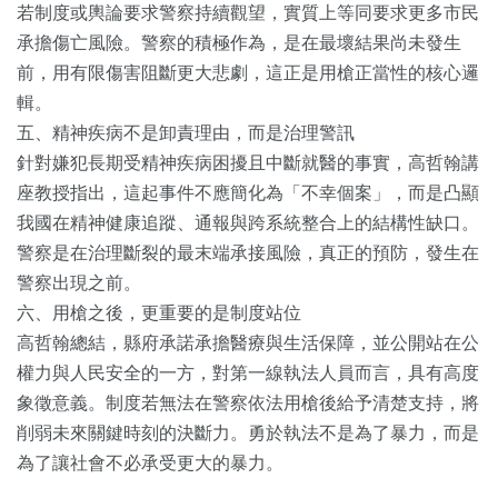
若制度或輿論要求警察持續觀望，實質上等同要求更多市民
承擔傷亡風險。警察的積極作為，是在最壞結果尚未發生
前，用有限傷害阻斷更大悲劇，這正是用槍正當性的核心邏
輯。
五、精神疾病不是卸責理由，而是治理警訊
針對嫌犯長期受精神疾病困擾且中斷就醫的事實，高哲翰講
座教授指出，這起事件不應簡化為「不幸個案」，而是凸顯
我國在精神健康追蹤、通報與跨系統整合上的結構性缺口。
警察是在治理斷裂的最末端承接風險，真正的預防，發生在
警察出現之前。
六、用槍之後，更重要的是制度站位
高哲翰總結，縣府承諾承擔醫療與生活保障，並公開站在公
權力與人民安全的一方，對第一線執法人員而言，具有高度
象徵意義。制度若無法在警察依法用槍後給予清楚支持，將
削弱未來關鍵時刻的決斷力。勇於執法不是為了暴力，而是
為了讓社會不必承受更大的暴力。