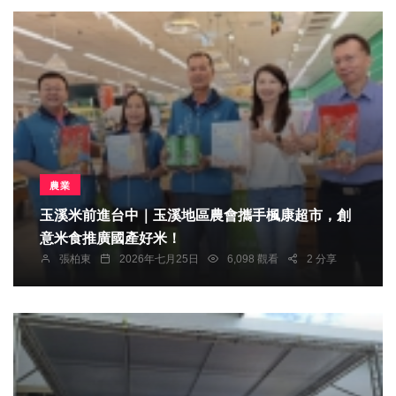
農業
玉溪米前進台中｜玉溪地區農會攜手楓康超市，創
意米食推廣國產好米！
張柏東
2026年七月25日
6,098 觀看
2 分享