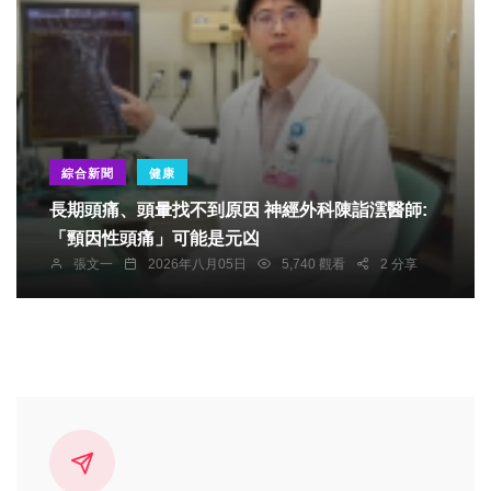
綜合新聞
健康
長期頭痛、頭暈找不到原因 神經外科陳詣澐醫師:
「頸因性頭痛」可能是元凶
張文一
2026年八月05日
5,740 觀看
2 分享