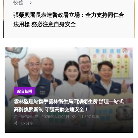
較舊
張榮興署長表達警政署立場：全力支持同仁合
法用槍 務必注意自身安全
綜合新聞
雲林監理站攜手雲林衛生局四湖衛生所 辦理一站式
高齡換照新制 守護高齡交通安全！
陳信利
2026年六月02日
11,807 觀看
15 分享