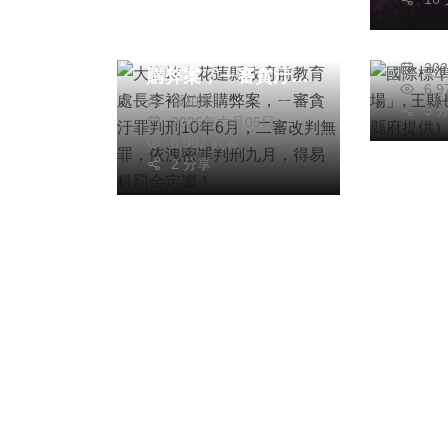
大逆轉｜花蓮縣政府
等人
前教育處長李裕仁採
周
府提
20
購弊案，ㄧ審貪汙罪
6,
張柏東
判刑10年6月，二審
3 
2026年六月05日
改判無罪，依洩密罪
6,992 觀看
判刑九月，得易科罰
2 分享
金定讞！