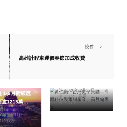
較舊
專欄
高雄計程車運價春節加成收費
黃仁勳「台灣救了美
國半導體科技與電腦
聞
旅遊
產業」高哲翰專文
026新春觀光
高哲翰
2026年七月23日
 1-2月衝破歷
39,595 觀看
綜合新聞
綜合新聞
逾1215萬觀
4 分享
文教
海巡署巡護七號今年
信利
次！
26年三月11日
標準「拋物線跑
首發航往中西太平洋
,519 觀看
場」, 王縣長
護漁
 分享