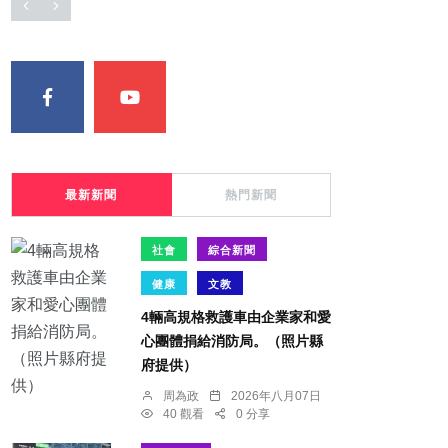
最新新聞
熱門新聞
社會
綜合新聞
健康
文教
4輛高規格救護車由企業家和愛
心團體捐給消防局。（照片縣
府提供）
周為政
2026年八月07日
40 觀看
0 分享