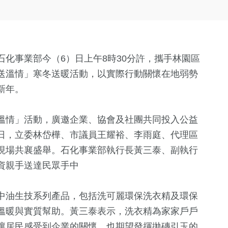
化事業部今（6）日上午8時30分許，攜手林園區
送溫情」寒冬送暖活動，以實際行動關懷在地弱勢
新年。
溫情」活動，廣邀企業、協會及社團共同投入公益
日，立委林岱樺、市議員王耀裕、李雨庭、代理區
現場共襄盛舉。石化事業部執行長黃三泰、副執行
資親手送達民眾手中
中油生技系列產品，包括洗可麗環保洗衣精及環保
溫暖與實質幫助。黃三泰表示，洗衣精為家家戶戶
讓居民感受到企業的關懷，也期望發揮拋磚引玉的