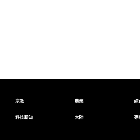
宗教
農業
綜
科技新知
大陸
專