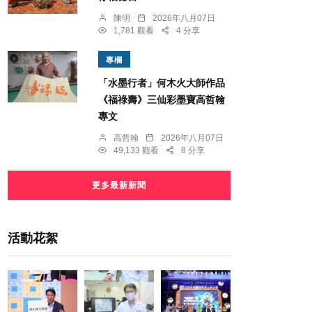
陳明
2026年八月07日
1,781 觀看
4 分享
專欄
「水墨行者」何木火大師作品
《福祿壽》三仙彩墨寶高哲翰
專文
高哲翰
2026年八月07日
49,133 觀看
8 分享
更多最新新聞
活動花絮