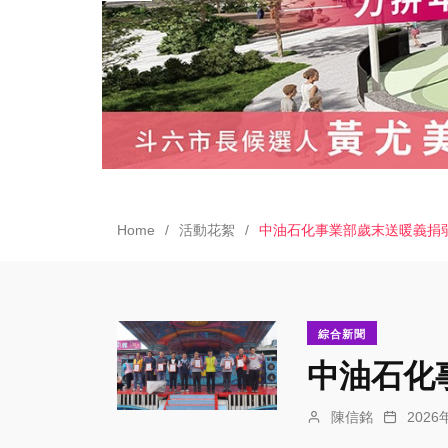
Home
活動花絮
中油石化事業部歲末送暖義捐
綜合新聞
中油石化
陳信銘
202