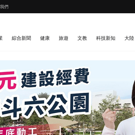
我們
業
綜合新聞
健康
旅遊
文教
科技新知
大陸