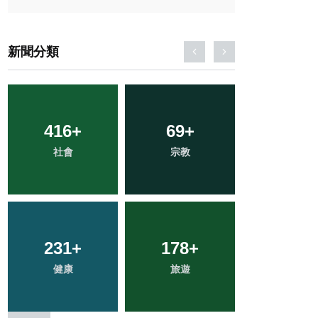
新聞分類
416
36
+
+
69
2
+
+
244
+
科技新知
社會
宗教
大陸
文教
231
123
+
+
178
53
+
+
77
+
健康
專欄
旅遊
頭條
農業