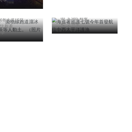
動土。（照片縣
陳信銘
2026年五月22日
為政
供）
6,985 觀看
26年六月15日
2 分享
972 觀看
分享