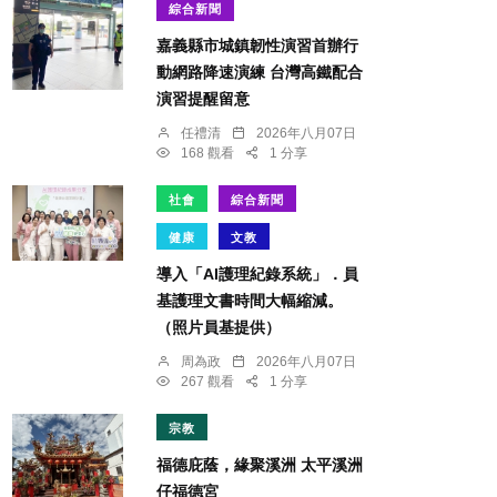
綜合新聞
嘉義縣市城鎮韌性演習首辦行
動網路降速演練 台灣高鐵配合
演習提醒留意
任禮清
2026年八月07日
168 觀看
1 分享
社會
綜合新聞
健康
文教
導入「AI護理紀錄系統」．員
基護理文書時間大幅縮減。
（照片員基提供）
周為政
2026年八月07日
267 觀看
1 分享
宗教
福德庇蔭，緣聚溪洲 太平溪洲
仔福德宮