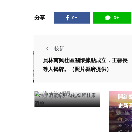
分享
0+
3+
較新
宗教
綜合新聞
員林南興社區關懷據點成立，王縣長
埔里酒廠紹興肉包祭
等人揭牌。（照片縣府提供）
拜杜康酒神
綜合新
陳朝枝
2026年五月01日
雲林2
7,555 觀看
開紅盤
2 分享
社會
史新高
健康
陳
光人
20
國際
13
社會
道溜冰
16