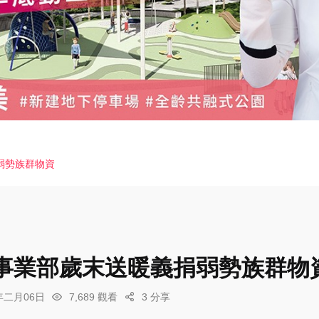
弱勢族群物資
事業部歲末送暖義捐弱勢族群物
6年二月06日
7,689 觀看
3 分享