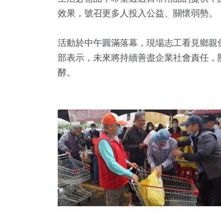
效果，號召更多人投入公益、關懷弱勢。
活動於中午圓滿落幕，現場志工看見鄉親
部表示，未來將持續善盡企業社會責任，
酵。
36
+
2
+
248
+
科技新知
大陸
文教
128
+
55
+
81
+
專欄
頭條
農業