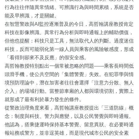
行為往往伴隨異常情緒、可辨識行為與時間累積，系統是否
能及早辨識，才是關鍵。
在智慧警政與AI監控逐漸普及的今日，高哲翰講座教授肯定
科技在影像辨識、異常行為分析與即時通報上的輔助價值，
但他也提醒：科技只是工具，無法取代人的判斷。過度迷信
科技，反而可能弱化第一線人員與乘客的風險敏感度，形成
「看得到卻來不及反應」的假安全感。
高哲翰教授特別點出一個常被忽略的問題——乘客長時間低
頭滑手機，使公共空間的「集體警覺」失效。在犯罪學與情
境預防理論中，潛在加害者往往會選擇「注意力分散、無人
介入」的場域行動。當整節車廂的人都與環境切割，實際上
就形成了最有利於暴力發生的條件。
從警政治理角度來看，高哲翰講座教授提出「三道防線」概
念：制度與科技、警力與應變，以及公民警覺與即時通報。
他認為，搭乘捷運時保持基本警覺、留意異狀、在必要時通
報站務或警方，並非逞英雄，而是現代城市公民的安全素