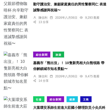
勤守護治安、兼顧家庭責任的男性警察同仁 表達
誠摯感謝與祝福〜
陳信利
2026年八月06日
9,293 觀看
13 分享
綜合新聞
旅遊
嘉義市「熊出沒」！ 10隻新亮相大白熊領路 帶
你解鎖城市知名景點〜
陳信利
2026年八月06日
9,475 觀看
14 分享
社會
綜合新聞
健康
文教
大葉環安系師生前進大莊國小辦理防災小尖兵科