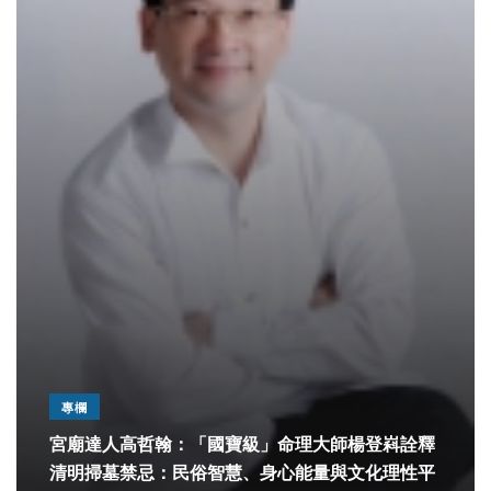
專欄
宮廟達人高哲翰：「國寶級」命理大師楊登嵙詮釋
清明掃墓禁忌：民俗智慧、身心能量與文化理性平