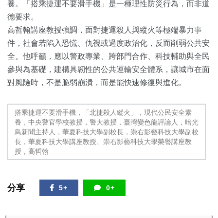
養。「搭乘捷運不要滑手機」是一種理性防災行為，而非道
德要求。
高哲翰講座教授強調，面對捷運殺人與縱火等極端暴力事
件，社會若陷入恐慌、仇視或過度政治化，反而削弱公共安
全。他呼籲，應以警政專業、跨部門合作、科技輔助與全民
參與為基礎，建構具韌性的公共運輸安全體系，讓城市在面
對風險時，不是脆弱崩潰，而是能快速修復與進化。
搭乘捷運不要滑手機，「北捷殺人縱火」，現代公民安全素
養，中央警官學校教授，警大教授，臺灣變色龍評論人，暗光
鳥新聞主持人，華夏科技大學副校長，崇右影藝科技大學副校
長，華夏科技大學講座教授、崇右影藝科技大學榮譽講座教
授，高哲翰
分享
5+
0+