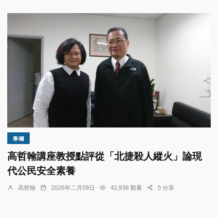
專欄
高哲翰講座教授點評從「北捷殺人縱火」論現
代公民安全素養
高哲翰
2026年二月09日
42,938 觀看
5 分享