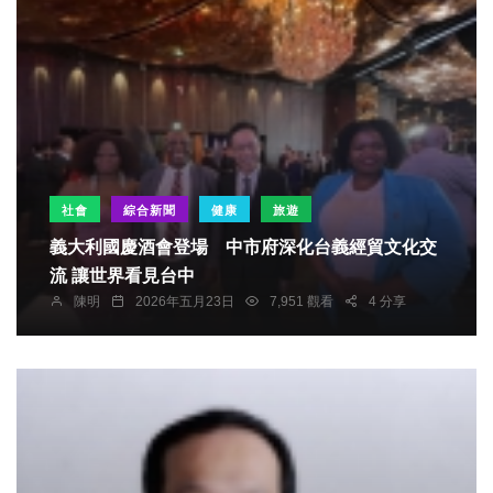
社會
綜合新聞
健康
旅遊
義大利國慶酒會登場 中市府深化台義經貿文化交
流 讓世界看見台中
陳明
2026年五月23日
7,951 觀看
4 分享