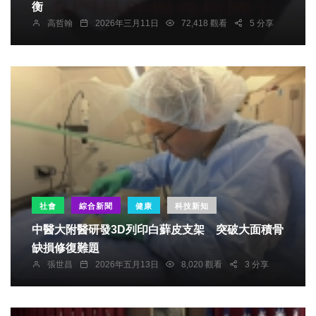
衡
高哲翰
2026年三月11日
72,418 觀看
5 分享
社會
綜合新聞
健康
科技新知
中醫大附醫研發3D列印白蘚皮支架 突破大面積骨
缺損修復難題
張世昌
2026年五月13日
8,020 觀看
3 分享