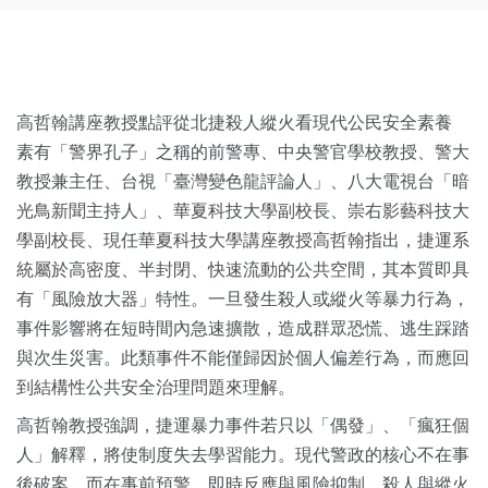
高哲翰講座教授點評從北捷殺人縱火看現代公民安全素養
素有「警界孔子」之稱的前警專、中央警官學校教授、警大
教授兼主任、台視「臺灣變色龍評論人」、八大電視台「暗
光鳥新聞主持人」、華夏科技大學副校長、崇右影藝科技大
學副校長、現任華夏科技大學講座教授高哲翰指出，捷運系
統屬於高密度、半封閉、快速流動的公共空間，其本質即具
有「風險放大器」特性。一旦發生殺人或縱火等暴力行為，
事件影響將在短時間內急速擴散，造成群眾恐慌、逃生踩踏
與次生災害。此類事件不能僅歸因於個人偏差行為，而應回
到結構性公共安全治理問題來理解。
高哲翰教授強調，捷運暴力事件若只以「偶發」、「瘋狂個
人」解釋，將使制度失去學習能力。現代警政的核心不在事
後破案，而在事前預警、即時反應與風險抑制。殺人與縱火