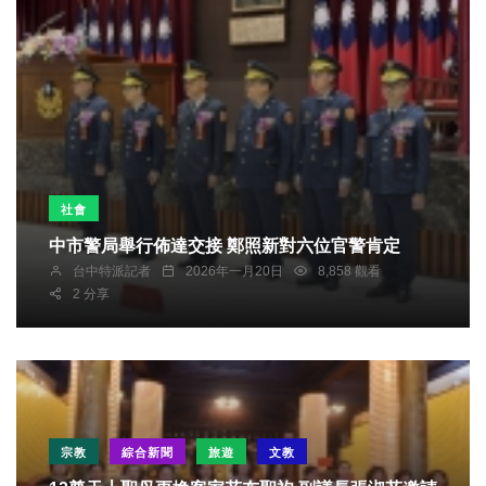
社會
中市警局舉行佈達交接 鄭照新對六位官警肯定
台中特派記者
2026年一月20日
8,858 觀看
2 分享
宗教
綜合新聞
旅遊
文教