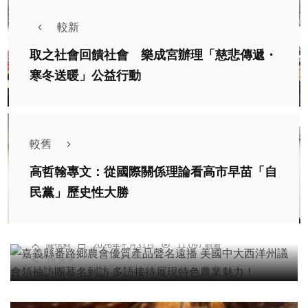
較新
取之社會回饋社會 樂成宮辦理「慈悲傳遞・
寒冬送暖」公益行動
較舊
高哲翰專文：從國際關係理論看高市早苗「自
農業
綜合新聞
民黨」歷史性大勝
嘉義縣番路鄉農會優質產品聲名遠播 美國中大西洋
州議會領袖訪團慕名到訪 多語接待展現特色農業魅
力！
陳信利
2026年七月31日
11,097 觀看
18 分享