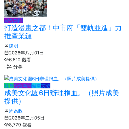
綜合新聞
打造漫畫之都！中市府「雙軌並進」力
推產業鏈
陳明
2026年八月01日
6,610 觀看
4 分享
社會
綜合新聞
健康
文教
成美文化園6日辦理捐血。（照片成美
提供）
周為政
2026年二月05日
8,779 觀看