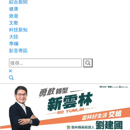
綜合新聞
健康
旅遊
文教
科技新知
大陸
專欄
影音專區