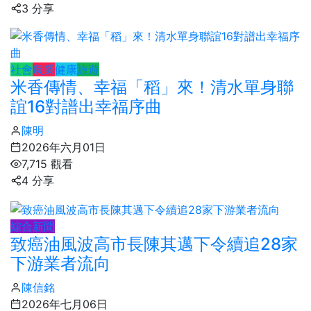
3 分享
社會
農業
健康
旅遊
米香傳情、幸福「稻」來！清水單身聯
誼16對譜出幸福序曲
陳明
2026年六月01日
7,715 觀看
4 分享
綜合新聞
致癌油風波高市長陳其邁下令續追28家
下游業者流向
陳信銘
2026年七月06日