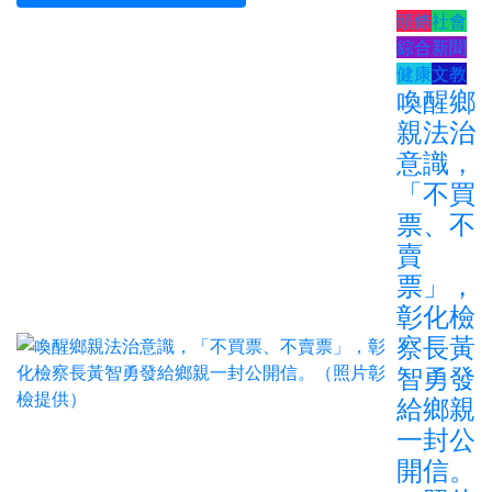
頭條
社會
綜合新聞
健康
文教
喚醒鄉
親法治
意識，
「不買
票、不
賣
票」，
彰化檢
察長黃
智勇發
給鄉親
一封公
開信。