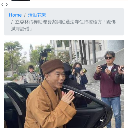
Home
活動花絮
立委林岱樺助理費案開庭通法寺住持控檢方「毀佛
滅寺謗僧」