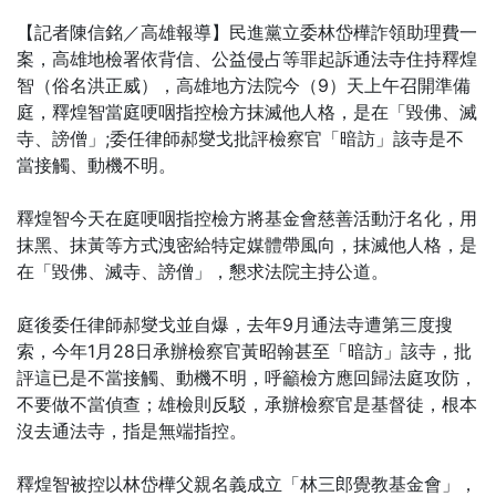
【記者陳信銘／高雄報導】民進黨立委林岱樺詐領助理費一
案，高雄地檢署依背信、公益侵占等罪起訴通法寺住持釋煌
智（俗名洪正威），高雄地方法院今（9）天上午召開準備
庭，釋煌智當庭哽咽指控檢方抹滅他人格，是在「毀佛、滅
寺、謗僧」;委任律師郝燮戈批評檢察官「暗訪」該寺是不
當接觸、動機不明。
釋煌智今天在庭哽咽指控檢方將基金會慈善活動汙名化，用
抹黑、抹黃等方式洩密給特定媒體帶風向，抹滅他人格，是
在「毀佛、滅寺、謗僧」，懇求法院主持公道。
庭後委任律師郝燮戈並自爆，去年9月通法寺遭第三度搜
索，今年1月28日承辦檢察官黃昭翰甚至「暗訪」該寺，批
評這已是不當接觸、動機不明，呼籲檢方應回歸法庭攻防，
不要做不當偵查；雄檢則反駁，承辦檢察官是基督徒，根本
沒去通法寺，指是無端指控。
釋煌智被控以林岱樺父親名義成立「林三郎覺教基金會」，