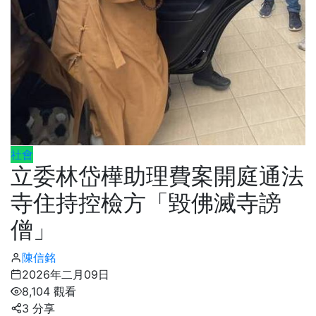
社會
立委林岱樺助理費案開庭通法
寺住持控檢方「毀佛滅寺謗
僧」
陳信銘
2026年二月09日
8,104 觀看
3 分享