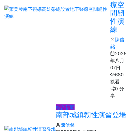
療空
間韌
性演
練
陳信
銘
2026
年八月
07日
680
觀看
0 分
享
綜合新聞
南部城鎮韌性演習登場
陳信銘