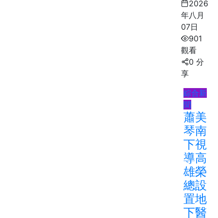
2026
年八月
07日
901
觀看
0 分
享
綜合新
聞
蕭美
琴南
下視
導高
雄榮
總設
置地
下醫