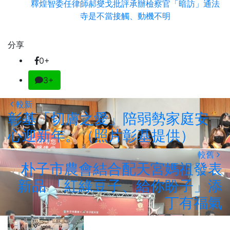
釋煌智委任律師郝燮戈批評承辦檢察官「暗訪」通法
寺是不當接觸、動機不明
分享
0+
3+
較新
彰基「切膚之愛」陪弱勢家庭安
心迎新年。（照片彰基提供）
較舊
朴子市農會結合配天宮媽祖發表
新品 「紅綠豆子、給你盼子」添
丁有福氣