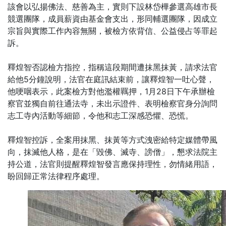
該會以弘揚佛法、慈善為主，實則下設林岱樺參選高雄市長
競選團隊，成員薪資由基金會支出，形同輔選團隊，因成立
宗旨與實際工作內容無關，被檢方依背信、公益侵占等罪起
訴。
釋煌智否認檢方指控，指稱這段期間遭抹黑抹黃，請求法官
給他5分鐘說明，法官在庭訊結束前，讓釋煌智一吐心聲，
他哽咽表示，此案檢方對他濫權羈押，1月28日下午承辦檢
察官並獨自前往通法寺，未出示證件、表明檢察官身分詢問
志工寺內活動等細節，令他和志工深感恐懼、恐慌。
釋煌智控訴，全案用抹黑、抹黃等方式洩密給特定媒體帶風
向，抹滅他人格，是在「毀佛、滅寺、謗僧」，懇求法院主
持公道，法官則提醒釋煌智發言應保持理性，勿情緒用語，
盼回歸正常法律程序處理。