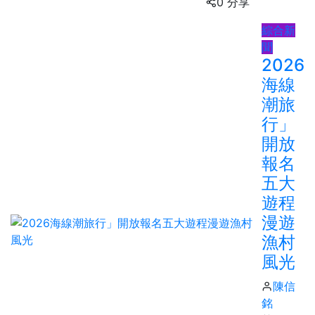
0 分享
綜合新
聞
2026
海線
潮旅
行」
開放
報名
五大
遊程
漫遊
漁村
風光
陳信
銘