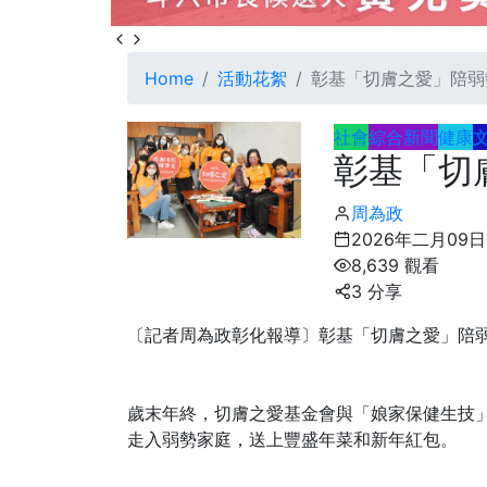
Home
活動花絮
彰基「切膚之愛」陪弱
社會
綜合新聞
健康
彰基「切
周為政
2026年二月09日
8,639 觀看
3 分享
〔記者周為政彰化報導〕彰基「切膚之愛」陪
歲末年終，切膚之愛基金會與「娘家保健生技
走入弱勢家庭，送上豐盛年菜和新年紅包。