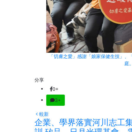
「切膚之愛」感謝「娘家保健生技」、
庭
分享
0+
3+
較新
企業、學界落實河川志工
訓 矽品、日月光環基會、