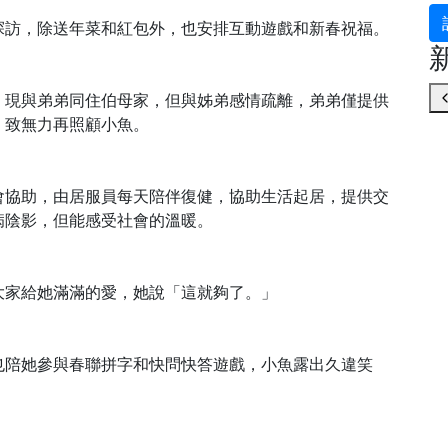
探訪，除送年菜和紅包外，也安排互動遊戲和新春祝福。
，現與弟弟同住伯母家，但與姊弟感情疏離，弟弟僅提供
，致無力再照顧小魚。
4782
+
綜合新聞
會協助，由居服員每天陪伴復健，協助生活起居，提供交
病陰影，但能感受社會的溫暖。
大家給她滿滿的愛，她說「這就夠了。」
也陪她參與春聯拼字和快問快答遊戲，小魚露出久違笑
786
+