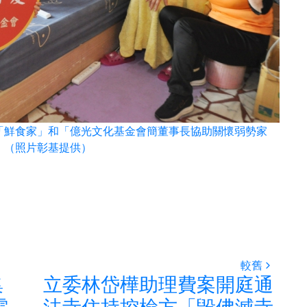
1565
+
文教
「鮮食家」和「億光文化基金會簡董事長協助關懷弱勢家
。（照片彰基提供）
較舊
集
立委林岱樺助理費案開庭通
雲
法寺住持控檢方「毀佛滅寺