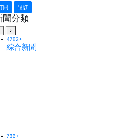
訂閱
退訂
新聞分類
499
+
1417
+
農業
健康
18
+
447
+