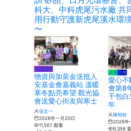
科大、中科虎尾污水廠 共
用行動守護新虎尾溪水環
〜
綜合新聞
社會
文教
物資與加菜金送抵人
愛心不
安基金會嘉義站 溫暖
會第8
寒冬點亮希望 觀光協
千包白
會送愛心街友與寒士
年
張文一
陳朝枝
2026年一月20日
2026
11,567 觀看
9,356 