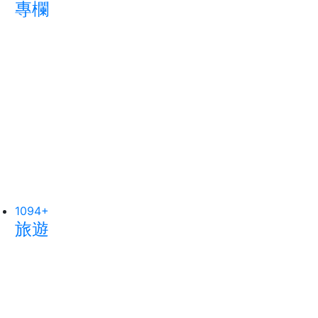
大陸
宗教
233
+
2663
+
科技新知
社會