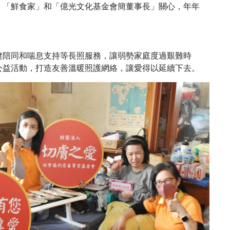
專欄
、「鮮食家」和「億光文化基金會簡董事長」關心，年年
健陪同和喘息支持等長照服務，讓弱勢家庭度過艱難時
公益活動，打造友善溫暖照護網絡，讓愛得以延續下去。
1094
+
旅遊