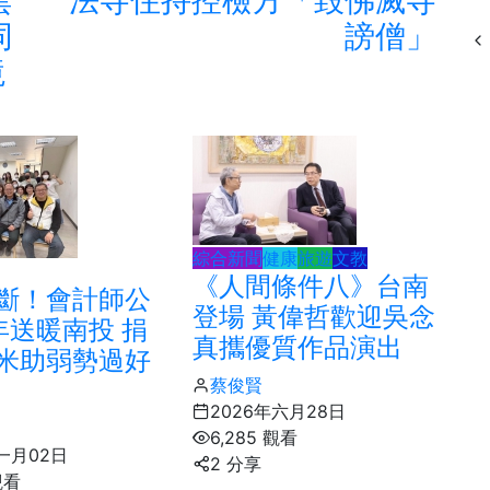
同
謗僧」
境
綜合新聞
健康
旅遊
文教
《人間條件八》台南
斷！會計師公
登場 黃偉哲歡迎吳念
年送暖南投 捐
真攜優質作品演出
米助弱勢過好
蔡俊賢
2026年六月28日
6,285 觀看
年一月02日
2 分享
觀看