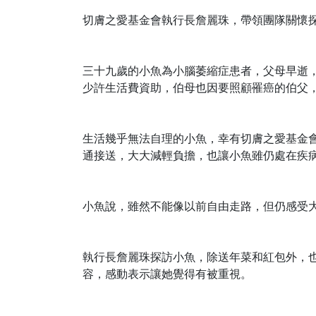
切膚之愛基金會執行長詹麗珠，帶領團隊關懷
三十九歲的小魚為小腦萎縮症患者，父母早逝
少許生活費資助，伯母也因要照顧罹癌的伯父
1417
+
健康
生活幾乎無法自理的小魚，幸有切膚之愛基金
通接送，大大減輕負擔，也讓小魚雖仍處在疾
小魚說，雖然不能像以前自由走路，但仍感受
執行長詹麗珠探訪小魚，除送年菜和紅包外，
容，感動表示讓她覺得有被重視。
447
+