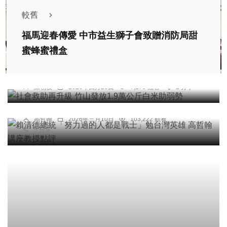
較舊
福馬迎春傳愛 中市益生獅子會致贈消防局甜
蜜蜂蜜禮盒
社會
綜合新聞
社會救助再升級 竹山發放1.9萬公斤白米助弱勢
專欄
陳朝枝
2026年四月23日
7,175 觀看
2 分享
賴清德總統「努力過的人都是戰士」勉台灣英雄 高
哲翰講座教授點評
高哲翰
2026年三月10日
103,222 觀看
5 分享