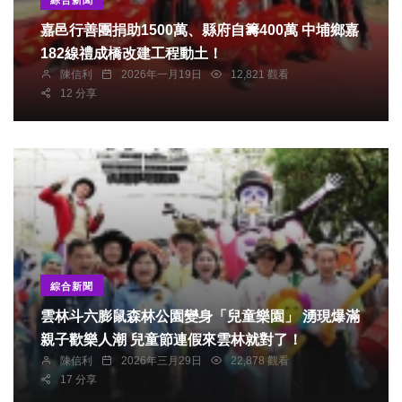
嘉邑行善團捐助1500萬、縣府自籌400萬 中埔鄉嘉
182線禮成橋改建工程動土！
陳信利
2026年一月19日
12,821 觀看
12 分享
綜合新聞
雲林斗六膨鼠森林公園變身「兒童樂園」 湧現爆滿
親子歡樂人潮 兒童節連假來雲林就對了！
陳信利
2026年三月29日
22,878 觀看
17 分享