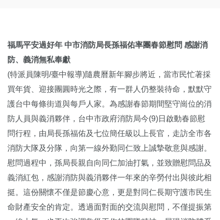
福馬平安過好年 中市消防局長
孫福佑率團
春節慰問 感謝消
防、義消無私奉獻
(特派員陳明/臺中報導)隨農曆新年腳步將近，當市民忙著採
買年貨、迎接團圓時光之際，有一群人仍整裝待命，默默守
護台中每條街道與每戶人家。為感謝春節期間堅守崗位的消
防人員與義消夥伴，台中市政府消防局今(9)日啟動春節慰
問行程，由局長孫福佑及七位簡任級以上長官，走訪全市各
消防大隊及分隊，向第一線外勤同仁致上誠摯敬意與感謝。
慰問過程中，孫局長親自向同仁加油打氣，並致贈慰問品及
義消紅包，感謝消防與義消夥伴一年來的辛勞付出與彼此相
挺。這份關懷不僅是節慶心意，更是對同仁長期守護市民生
命財產安全的肯定。透過面對面的交流與慰問，不僅提振第