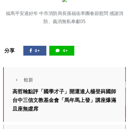
福馬平安過好年 中市消防局長孫福佑率團春節慰問 感謝消
防、義消無私奉獻05
分享
0+
4+
較新
高哲翰點評「國學才子」開運達人楊登嵙國師
台中三信文教基金會「馬年馬上發」講座爆滿
且座無虛席