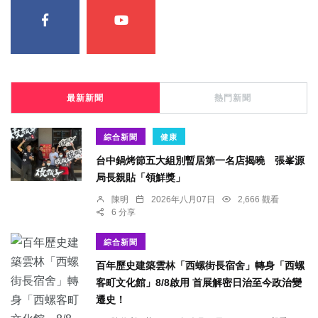
最新新聞
熱門新聞
綜合新聞
健康
台中鍋烤節五大組別暫居第一名店揭曉 張峯源
局長親貼「領鮮獎」
陳明
2026年八月07日
2,666 觀看
6 分享
綜合新聞
百年歷史建築雲林「西螺街長宿舍」轉身「西螺
客町文化館」8/8啟用 首展解密日治至今政治變
遷史！