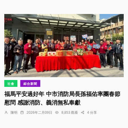
社會
綜合新聞
福馬平安過好年 中市消防局長孫福佑率團春節
慰問 感謝消防、義消無私奉獻
陳明
2026年二月09日
8,853 觀看
4 分享