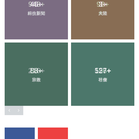
948
46
+
+
98
3
+
+
科技新知
綜合新聞
大陸
農業
216
88
+
+
527
156
+
+
宗教
旅遊
社會
專欄