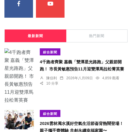
最新新聞
熱門新聞
綜合新聞
4千跑者齊聚 嘉義「雙潭星光路跑」父親節開
跑！ 市長黃敏惠預告11月迎雙潭馬拉松菁英賽
陳信利
2026年八月09日
4,859 觀看
10 分享
綜合新聞
2026雲林濁水溪好空氣生活節崙背熱鬧登場！
親子攜手齊體驗 共創永續幸福家園〜