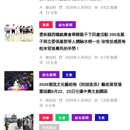
陳信利
2026年八月08日
9,622 觀看
12 分享
農業
綜合新聞
雲林縣西螺鎮農會舉辦親子下田趣活動 200名親
子與立委張嘉郡等人體驗水稻一生 珍惜並感恩每
粒米背後農民的辛勞！
陳信利
2026年八月08日
9,730 觀看
13 分享
綜合新聞
文教
2026潮流文化藝術祭《街頭造浪》藝術展登場
重頭戲8月22、23日引爆中興文創園區
林欣怡
2026年八月08日
7,698 觀看
8 分享
頭條
社會
綜合新聞
文教
科技新知