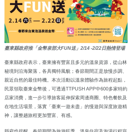
臺東縣政府推「金幣泉部大FUN送」2/14 -2/22日熱情登場
臺東縣政府表示，臺東擁有豐富且多元的溫泉資源，從山林
秘境到沿海聚落，各具獨特風貌；春節期間正是放慢步調、
親近自然的最佳時機。本次活動以溫泉體驗作為旅程起點，
民眾領取臺東金幣後，可透過TTPUSH APP中600多家特約
店家消費，進一步引導旅客延伸探索周邊商圈、特色餐飲及
在地生活場景，落實「臺東一遊未盡」的慢遊與深度旅遊精
神，讓整趟旅程更加豐富、有感。
縣府也提醒，春節期間為旅遊旺季，溫泉住宿及泡湯行程容