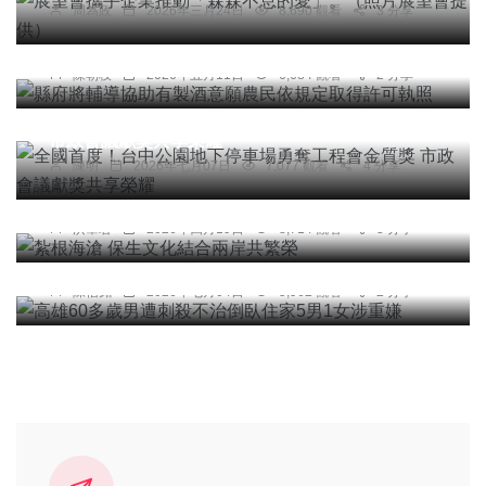
周為政
2026年三月24日
8,690 觀看
3 分享
縣府將輔導協助有製酒意願農民依規定取得許可執
照
陳朝枝
2026年五月11日
6,684 觀看
2 分享
社會
綜合新聞
旅遊
全國首度！台中公園地下停車場勇奪工程會金質獎
市政會議獻獎共享榮耀
陳明
2026年七月07日
7,077 觀看
4 分享
頭條
宗教
旅遊
大陸
紮根海滄 保生文化結合兩岸共繁榮
洪肇君
2026年四月19日
8,714 觀看
3 分享
社會
高雄60多歲男遭刺殺不治倒臥住家5男1女涉重嫌
陳信銘
2026年七月04日
5,962 觀看
2 分享