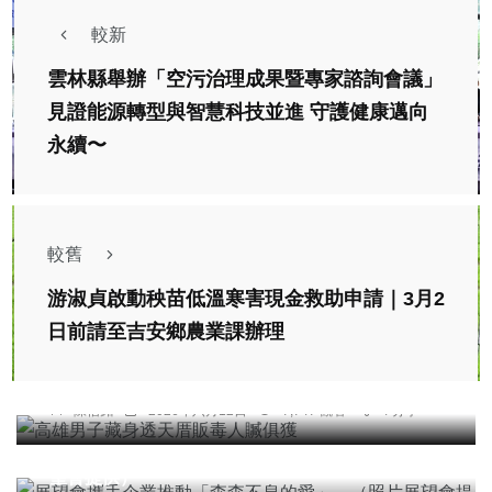
較新
雲林縣舉辦「空污治理成果暨專家諮詢會議」
見證能源轉型與智慧科技並進 守護健康邁向
永續〜
較舊
游淑貞啟動秧苗低溫寒害現金救助申請｜3月2
日前請至吉安鄉農業課辦理
社會
高雄男子藏身透天厝販毒人贓俱獲
陳信銘
2026年六月12日
7,747 觀看
4 分享
社會
綜合新聞
健康
文教
展望會攜手企業推動「森森不息的愛」。（照片展
望會提供）
綜合新聞