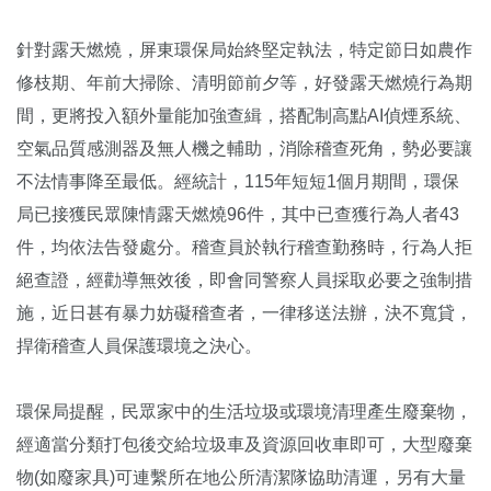
針對露天燃燒，屏東環保局始終堅定執法，特定節日如農作
修枝期、年前大掃除、清明節前夕等，好發露天燃燒行為期
間，更將投入額外量能加強查緝，搭配制高點AI偵煙系統、
空氣品質感測器及無人機之輔助，消除稽查死角，勢必要讓
不法情事降至最低。經統計，115年短短1個月期間，環保
局已接獲民眾陳情露天燃燒96件，其中已查獲行為人者43
件，均依法告發處分。稽查員於執行稽查勤務時，行為人拒
絕查證，經勸導無效後，即會同警察人員採取必要之強制措
施，近日甚有暴力妨礙稽查者，一律移送法辦，決不寬貸，
捍衛稽查人員保護環境之決心。
環保局提醒，民眾家中的生活垃圾或環境清理產生廢棄物，
經適當分類打包後交給垃圾車及資源回收車即可，大型廢棄
物(如廢家具)可連繫所在地公所清潔隊協助清運，另有大量