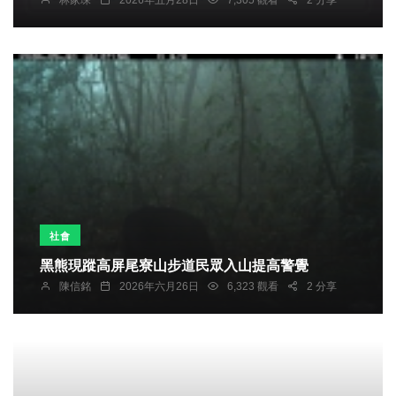
社會
黑熊現蹤高屏尾寮山步道民眾入山提高警覺
陳信銘
2026年六月26日
6,323 觀看
2 分享