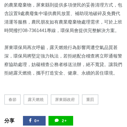
的農業廢棄物，屏東縣則提供多項便民的妥善清理方式，包
含設置9處農廢集中場供農民放置、補助現地破碎及免費代
清運等服務，農民朋友如有農業廢棄物處理需求，可於上班
時間撥打08-7361441專線，環保局會提供完整解決方案。
屏東環保局再次呼籲，露天燃燒行為影響周遭空氣品質甚
深，環保局將堅定強力執法，若拒絕配合稽查將立即通報警
察協助處理，妨礙稽查公務者移送法辦，絕不寬貸。讓我們
拒絕露天燃燒，攜手打造安全、健康、永續的居住環境。
春節
露天燃燒
屏東縣政府
重罰
分享
0+
2+