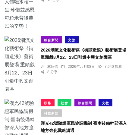
綜合新聞
文教
2026潮流文化藝術祭《街頭造浪》藝術展登場
重頭戲8月22、23日引爆中興文創園區
林欣怡
2026年八月08日
7,640 觀看
8 分享
頭條
社會
綜合新聞
文教
科技新知
漢光42號驗證軍民協調機制 臺南後備幹部深入
地方強化戰略溝通