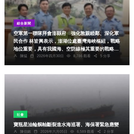
綜合新聞
空軍第一聯隊拜會澎縣府 強化敦親睦鄰、深化軍
民合作 林皆興表示，澎湖位處臺灣海峽樞紐，戰略
地位重要，具有我國海、空防線極其重要的戰略位
陳猛
2026年四月30日
8,786 觀看
5 分享
置，空軍官兵平日堅守崗位，戮力戰備演訓、救災
等任務，並秉持「軍民一家」精神，積極參與地方
服務與公益活動，促進軍民和諧與團結，在此他致
上最誠摯謝意。
社會
寶瓶星油輪艉軸斷裂進水海巡署、海保署緊急應變
陳信銘
2026年六月05日
6,589 觀看
2 分享