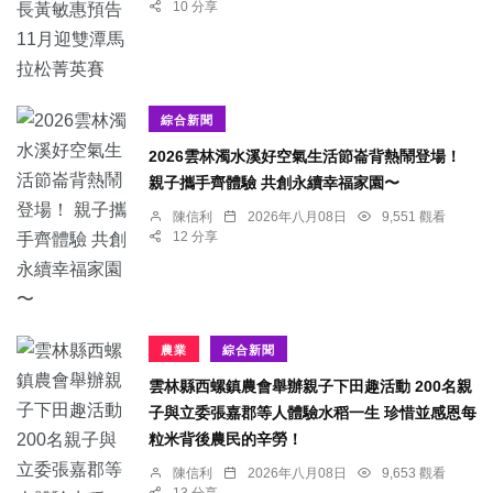
10 分享
綜合新聞
2026雲林濁水溪好空氣生活節崙背熱鬧登場！
親子攜手齊體驗 共創永續幸福家園〜
陳信利
2026年八月08日
9,551 觀看
12 分享
農業
綜合新聞
雲林縣西螺鎮農會舉辦親子下田趣活動 200名親
子與立委張嘉郡等人體驗水稻一生 珍惜並感恩每
粒米背後農民的辛勞！
陳信利
2026年八月08日
9,653 觀看
13 分享