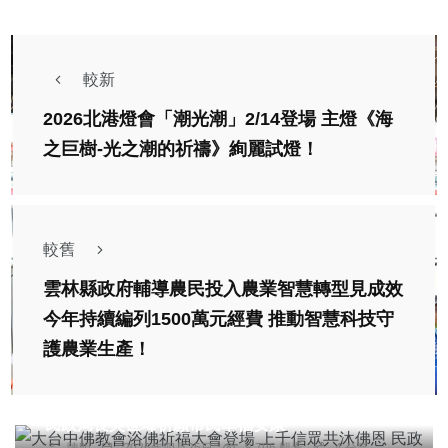
較新
2026北港燈會「潮光潮」2/14登場 主燈《海
之巨樹-光之潮的祈禱》絢麗試燈！
較舊
雲林縣政府輔導農民投入農業智慧轉型見成效
今年持續編列1500萬元經費 推動智慧科技守
護農業生產！
社會
宗教
綜合新聞
旅遊
大台中佛教會浴佛祈福大會登場 上千信眾共沐佛恩
民政局長吳世瑋祈願市民幸福安康
陳明
2026年四月25日
8,796 觀看
4 分享