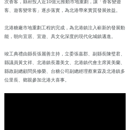
次香客，縣府投入近10億元推動市地重劃，讓「香客變遊
客、遊客變常客」逐步落實，為北港帶來實質發展效益。
北港糖廠市地重劃工程的完成，為北港鎮注入嶄新的發展動
能，朝向宜居、宜遊、具文化深度的現代化城鎮邁進。
竣工典禮由縣長張麗善主持，立委張嘉郡、副縣長陳璧君、
縣議員黃文祥、北港鎮長蕭美文、北港鎮代會主席黃美蘭、
縣政副總顧問吳修榮、台糖公司副總經理蔡東霖及北港鎮多
位里長、鄉親參加北港大喜事。