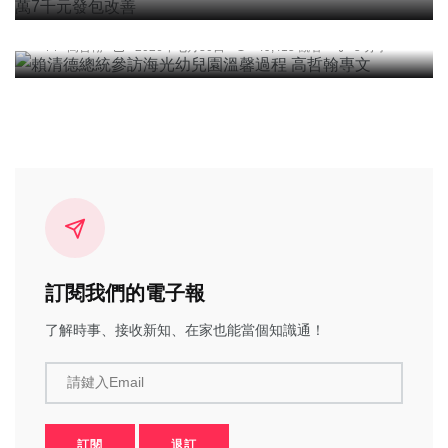
賴清德總統參訪海光幼兒園溫馨過程 高哲翰專文
高哲翰
2026年七月30日
49,415 觀看
5 分享
訂閱我們的電子報
了解時事、接收新知、在家也能當個知識通！
請鍵入Email
訂閱
退訂