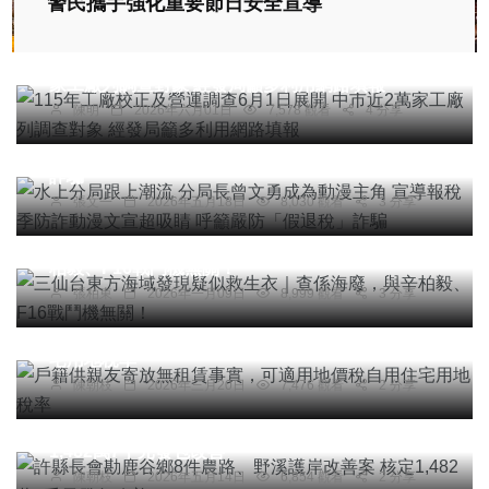
警民攜手強化重要節日安全宣導
社會
綜合新聞
115年工廠校正及營運調查6月1日展開 中市近2萬
家工廠列調查對象 經發局籲多利用網路填報
社會
綜合新聞
陳明
2026年六月01日
7,578 觀看
4 分享
水上分局跟上潮流 分局長曾文勇成為動漫主角 宣
導報稅季防詐動漫文宣超吸睛 呼籲嚴防「假退稅」
詐騙
張文一
2026年五月18日
8,030 觀看
3 分享
社會
三仙台東方海域發現疑似救生衣｜查係海廢，與辛
柏毅、F16戰鬥機無關！
張柏東
2026年一月09日
8,999 觀看
3 分享
綜合新聞
戶籍供親友寄放無租賃事實，可適用地價稅自用住
宅用地稅率
陳朝枝
2026年三月20日
7,476 觀看
2 分享
頭條
許縣長會勘鹿谷鄉8件農路、野溪護岸改善案 核定
1,482萬7千元發包改善
陳朝枝
2026年五月14日
6,854 觀看
2 分享
專欄