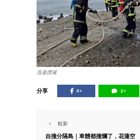
迅速撲滅
分享
0+
2+
較新
綜合新聞
自撞分隔島｜車體都撞爛了，花蓮空
社會
115年農曆春節9天