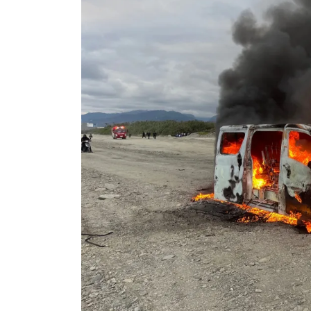
43
+
39
+
122
+
農業
宗教
健康