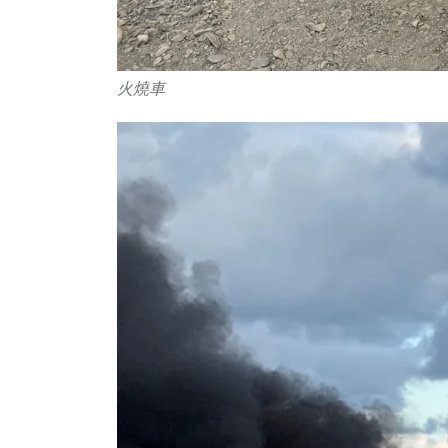
250
+
74
+
21
+
社會
專欄
科技新知
火燒車