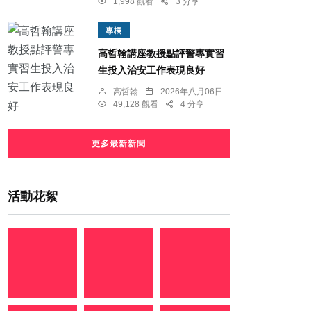
1,998 觀看
3 分享
專欄
高哲翰講座教授點評警專實習
生投入治安工作表現良好
高哲翰
2026年八月06日
49,128 觀看
4 分享
更多最新新聞
活動花絮