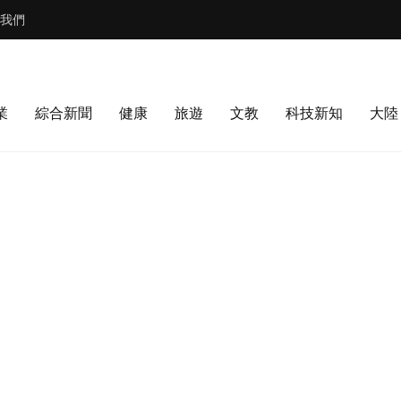
我們
業
綜合新聞
健康
旅遊
文教
科技新知
大陸