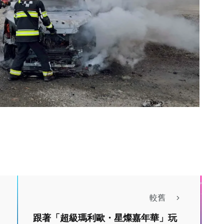
較舊
社會
跟著「超級瑪利歐・星燦嘉年華」玩
綜合新聞
高雄9個月大女嬰獨