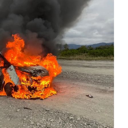
412
+
28
+
135
+
綜合新聞
頭條
文教