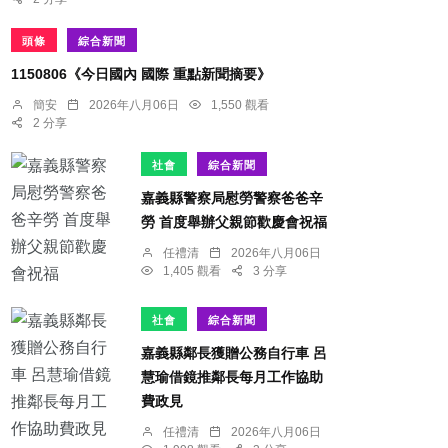
頭條
綜合新聞
1150806《今日國內 國際 重點新聞摘要》
簡安
2026年八月06日
1,550 觀看
2 分享
社會
綜合新聞
嘉義縣警察局慰勞警察爸爸辛
勞 首度舉辦父親節歡慶會祝福
任禮清
2026年八月06日
1,405 觀看
3 分享
社會
綜合新聞
嘉義縣鄰長獲贈公務自行車 呂
慧瑜借鏡推鄰長每月工作協助
費政見
任禮清
2026年八月06日