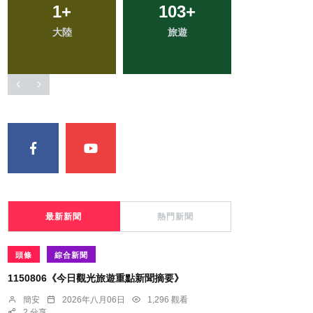
250
+
74
+
21
+
社會
專欄
科技新知
最新新聞
熱門新聞
頭條
綜合新聞
1150806《今日觀光旅遊重點新聞摘要》
簡安
2026年八月06日
1,296 觀看
2 分享