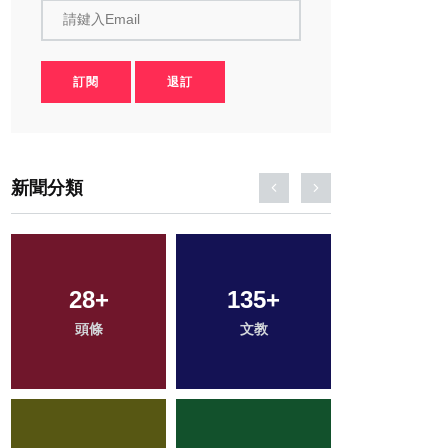
請鍵入Email
訂閱
退訂
新聞分類
43
+
38
+
122
+
農業
宗教
健康