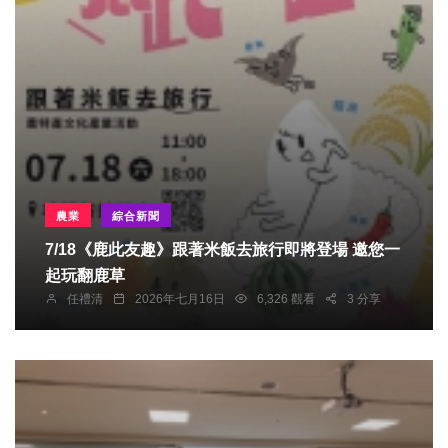
農業
綜合新聞
7/18《鹿此友趣》跟著米飯去旅行即將登場 邀您一
起玩翻鹿草
任禮清
2026年七月16日
6,326 觀看
3 分享