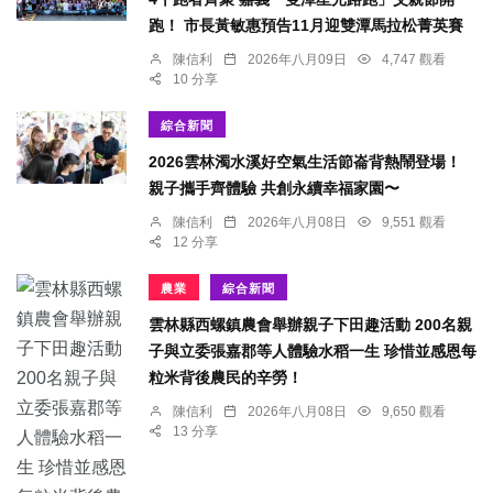
跑！ 市長黃敏惠預告11月迎雙潭馬拉松菁英賽
陳信利
2026年八月09日
4,747 觀看
10 分享
綜合新聞
2026雲林濁水溪好空氣生活節崙背熱鬧登場！
親子攜手齊體驗 共創永續幸福家園〜
陳信利
2026年八月08日
9,551 觀看
12 分享
農業
綜合新聞
雲林縣西螺鎮農會舉辦親子下田趣活動 200名親
子與立委張嘉郡等人體驗水稻一生 珍惜並感恩每
粒米背後農民的辛勞！
陳信利
2026年八月08日
9,650 觀看
13 分享