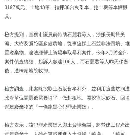
3197萬元、土地43筆、扣押38台曳引車、挖土機等車輛機
具。
檢方提到，查獲市議員前特助石麗君等人，涉嫌長期於美
濃、大樹及彌陀區多處農地，從事盜採土石並非法回填、堆
置廢棄物、違法經營土資場牟取暴利案件。今年2月將全部
案件偵查終結，起訴人數達106人，而石麗君等人昨天移審
後，遭橋頭地院收押。
檢方調查，此案除挖取土石販售牟利外，並利用這些坑洞遭
政府單位開罰後需要填平，做起租地、開挖盜採砂石、回填
營建廢棄物的「一條龍黑心犯罪產業鏈」。
檢方表示，該犯罪產業鏈又與土資場合謀，將營建工程產出
營建廢棄土，以砂石車載運進入土資場「繞場」、「繞單」