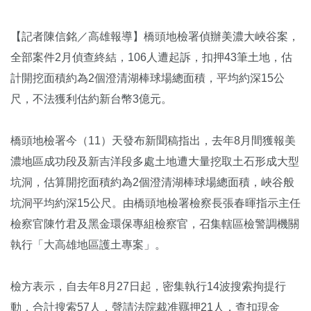
【記者陳信銘／高雄報導】橋頭地檢署偵辦美濃大峽谷案，
全部案件2月偵查終結，106人遭起訴，扣押43筆土地，估
計開挖面積約為2個澄清湖棒球場總面積，平均約深15公
尺，不法獲利估約新台幣3億元。
橋頭地檢署今（11）天發布新聞稿指出，去年8月間獲報美
濃地區成功段及新吉洋段多處土地遭大量挖取土石形成大型
坑洞，估算開挖面積約為2個澄清湖棒球場總面積，峽谷般
坑洞平均約深15公尺。由橋頭地檢署檢察長張春暉指示主任
檢察官陳竹君及黑金環保專組檢察官，召集轄區檢警調機關
執行「大高雄地區護土專案」。
檢方表示，自去年8月27日起，密集執行14波搜索拘提行
動，合計搜索57人，聲請法院裁准羈押21人，查扣現金