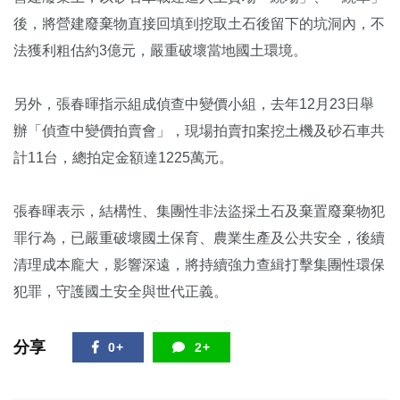
後，將營建廢棄物直接回填到挖取土石後留下的坑洞內，不
法獲利粗估約3億元，嚴重破壞當地國土環境。
另外，張春暉指示組成偵查中變價小組，去年12月23日舉
辦「偵查中變價拍賣會」，現場拍賣扣案挖土機及砂石車共
計11台，總拍定金額達1225萬元。
張春暉表示，結構性、集團性非法盜採土石及棄置廢棄物犯
罪行為，已嚴重破壞國土保育、農業生產及公共安全，後續
清理成本龐大，影響深遠，將持續強力查緝打擊集團性環保
犯罪，守護國土安全與世代正義。
分享
0+
2+