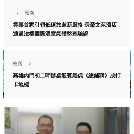
較新
雲嘉首家引領低碳旅遊新風格 長榮文苑酒店
通過法標國際溫室氣體盤查驗證
較舊
高雄內門初二呷辦桌迎賓氣偶《總鋪獅》成打
卡地標