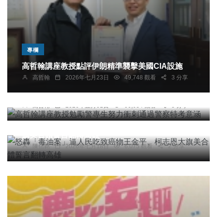
專欄
高哲翰講座教授點評伊朗精準襲擊美國CIA設施
專欄
高哲翰
2026年七月23日
49,748 觀看
3 分享
高哲翰講座教授勉勵警專生努力衝刺通過警察特考
意涵
高哲翰
2026年五月01日
90,634 觀看
5 分享
綜合新聞
怒轟「毒油案」逼人民吃致癌物王金平、柯志恩大
旗美合體誓言翻轉高雄
陳信銘
2026年七月18日
6,075 觀看
2 分享