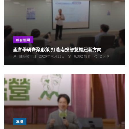
綜合新聞
產官學研齊聚獻策 打造南投智慧樞紐新方向
陳朝枝
2026年六月11日
6,362 觀看
2 分享
專欄