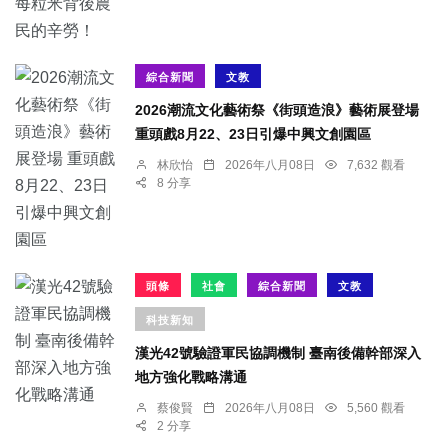
綜合新聞
文教
2026潮流文化藝術祭《街頭造浪》藝術展登場
重頭戲8月22、23日引爆中興文創園區
林欣怡
2026年八月08日
7,632 觀看
8 分享
頭條
社會
綜合新聞
文教
科技新知
漢光42號驗證軍民協調機制 臺南後備幹部深入
地方強化戰略溝通
蔡俊賢
2026年八月08日
5,560 觀看
2 分享