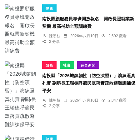
健康
南投照顧服務員專班開放報名 開啟長照就業新
契機 最高補助全額訓練費
陳朝枝
2026年八月10日
2,692 觀看
2 分享
頭條
社會
綜合新聞
南投縣「2026城鎮韌性（防空演習）」演練逼真
扎實 副縣長王瑞德呼籲民眾落實疏散避難訓練保
平安
陳朝枝
2026年八月10日
2,847 觀看
2 分享
健康