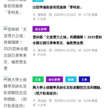
出院準備銜接長照服務「零時差」
陳朝枝
2026年八月10日
2,752 觀看
2 分享
綜合新聞
雲林縣「文資潛力之城」再耀國際！ 2025雲林
全國古蹟日勇奪東京、倫敦雙金獎
陳信利
2026年八月10日
6,047 觀看
9 分享
社會
綜合新聞
健康
文教
興大學士後醫學系師生至彰基醫院交流和體驗。
（照片彰基提供）
周為政
2026年八月10日
3,249 觀看
3 分享