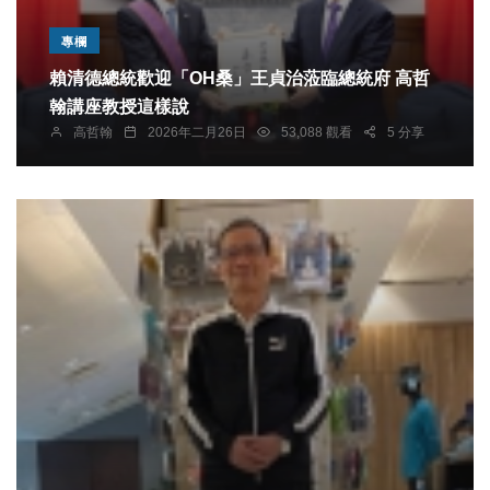
專欄
賴清德總統歡迎「OH桑」王貞治蒞臨總統府 高哲
翰講座教授這樣說
高哲翰
2026年二月26日
53,088 觀看
5 分享