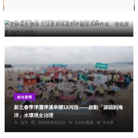
雲林花生價崩 立法委員張嘉郡呼籲提高轉作金、強
化原產地標示護農！
陳信利
2026年六月10日
12,837 觀看
15 分享
綜合新聞
新北春季淨灘淨溪串聯18河段——啟動「源頭到海
洋」水環境全治理
彭可
2026年四月25日
8,030 觀看
8 分享