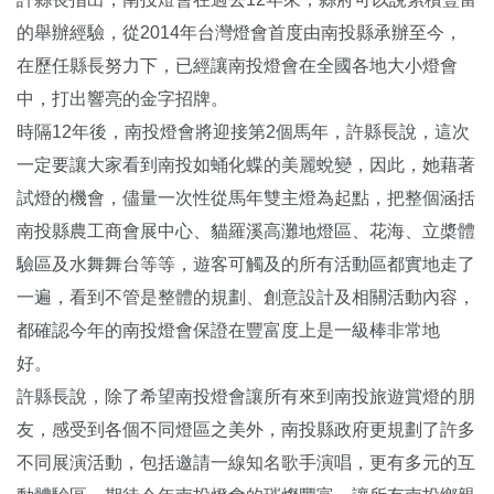
的舉辦經驗，從2014年台灣燈會首度由南投縣承辦至今，
在歷任縣長努力下，已經讓南投燈會在全國各地大小燈會
中，打出響亮的金字招牌。
時隔12年後，南投燈會將迎接第2個馬年，許縣長說，這次
一定要讓大家看到南投如蛹化蝶的美麗蛻變，因此，她藉著
試燈的機會，儘量一次性從馬年雙主燈為起點，把整個涵括
南投縣農工商會展中心、貓羅溪高灘地燈區、花海、立槳體
驗區及水舞舞台等等，遊客可觸及的所有活動區都實地走了
一遍，看到不管是整體的規劃、創意設計及相關活動內容，
都確認今年的南投燈會保證在豐富度上是一級棒非常地
好。
許縣長說，除了希望南投燈會讓所有來到南投旅遊賞燈的朋
友，感受到各個不同燈區之美外，南投縣政府更規劃了許多
不同展演活動，包括邀請一線知名歌手演唱，更有多元的互