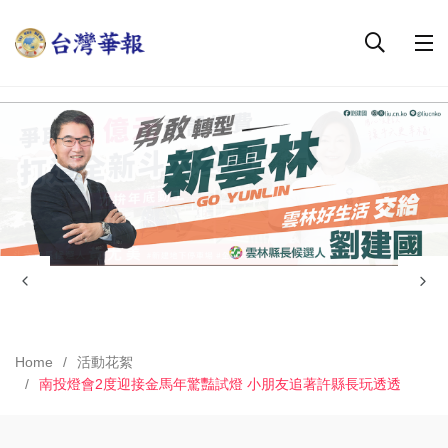
Home
活動花絮
南投燈會2度迎接金馬年驚豔試燈 小朋友追著許縣長玩透透