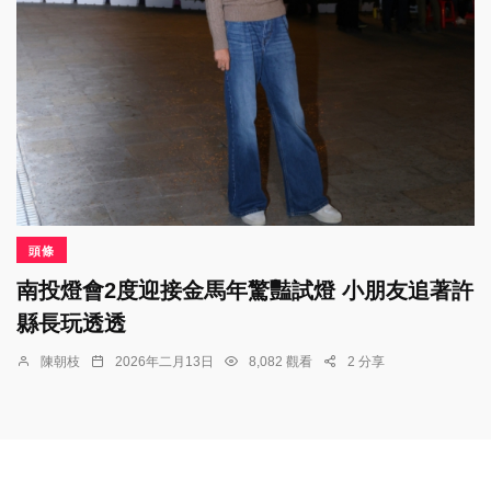
頭條
南投燈會2度迎接金馬年驚豔試燈 小朋友追著許
縣長玩透透
陳朝枝
2026年二月13日
8,082 觀看
2 分享