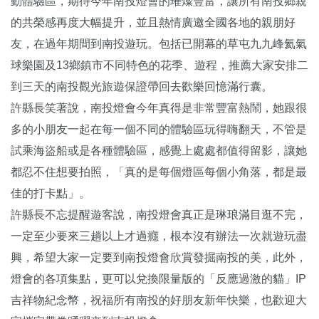
動體驗區，期待今年南投燈會的璀燦豐富，讓所有南投鄉親
的共榮感再度大幅提升，並且熱情廣邀全國各地的親朋好
友，在過年期間到南投遊玩。包括已開幕的草屯九九峰氦氣
球樂園及13鄉鎮市不同特色的花季、遊程，推薦大家安排二
到三天的南投觀光旅遊保證帶回去歡樂回憶滿行囊。
許縣長笑著說，南投燈會今年真得是非常豐富熱鬧，她跟很
多的小朋友一起在每一個不同的體驗區玩得嗨翻天，不管是
試乘海盜船或是各種體驗區，感覺上處處都值得留影，讓她
都忍不住想要拍照，「真的是每個燈區每個小角落，都是最
佳的打卡點」。
許縣長不忘提醒遊客說，南投燈會真正是琳琅滿目逛不完，
一定至少要來三趟以上才過癮，根本沒有辦法一次就遊玩盡
興，希望大家一定要到南投燈會欣賞發掘南投的美，此外，
燈會的各項集點，更可以兌換限量版的「反應過激的貓」IP
吉祥物紀念幣，祝福所有南投的好朋友新年快樂，也歡迎大