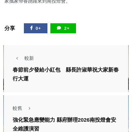
家攜家帶眷踴躍來到南投燈會。
分享
0+
2+
較新
春節前夕發給小紅包 縣長許淑華祝大家新春
行大運
較舊
強化緊急應變能力 縣府辦理2026南投燈會安
農業
綜合新聞
全維護演習