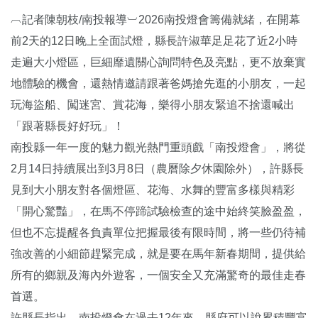
︹記者陳朝枝/南投報導︺2026南投燈會籌備就緒，在開幕
前2天的12日晚上全面試燈，縣長許淑華足足花了近2小時
走遍大小燈區，巨細靡遺關心詢問特色及亮點，更不放棄實
地體驗的機會，還熱情邀請跟著爸媽搶先逛的小朋友，一起
玩海盜船、闖迷宮、賞花海，樂得小朋友緊追不捨還喊出
「跟著縣長好好玩」！
南投縣一年一度的魅力觀光熱門重頭戲「南投燈會」，將從
2月14日持續展出到3月8日（農曆除夕休園除外），許縣長
見到大小朋友對各個燈區、花海、水舞的豐富多樣與精彩
「開心驚豔」，在馬不停蹄試驗檢查的途中始終笑臉盈盈，
但也不忘提醒各負責單位把握最後有限時間，將一些仍待補
強改善的小細節趕緊完成，就是要在馬年新春期間，提供給
所有的鄉親及海內外遊客，一個安全又充滿驚奇的最佳走春
首選。
許縣長指出，南投燈會在過去12年來，縣府可以說累積豐富