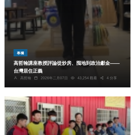
專欄
高哲翰講座教授評論從炒房、囤地到政治獻金——
台灣居住正義
高哲翰
2026年二月07日
43,254 觀看
4 分享