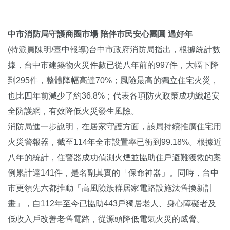
中市消防局守護商圈市場 陪伴市民安心團圓 過好年
(特派員陳明/臺中報導)台中市政府消防局指出，根據統計數
據，台中市建築物火災件數已從八年前的997件，大幅下降
到295件，整體降幅高達70%；風險最高的獨立住宅火災，
也比四年前減少了約36.8%；代表各項防火政策成功織起安
全防護網，有效降低火災發生風險。
消防局進一步說明，在居家守護方面，該局持續推廣住宅用
火災警報器，截至114年全市設置率已衝到99.18%。根據近
八年的統計，住警器成功偵測火煙並協助住戶避難獲救的案
例累計達141件，是名副其實的「保命神器」。同時，台中
市更領先六都推動「高風險族群居家電路設施汰舊換新計
畫」，自112年至今已協助443戶獨居老人、身心障礙者及
低收入戶改善老舊電路，從源頭降低電氣火災的威脅。