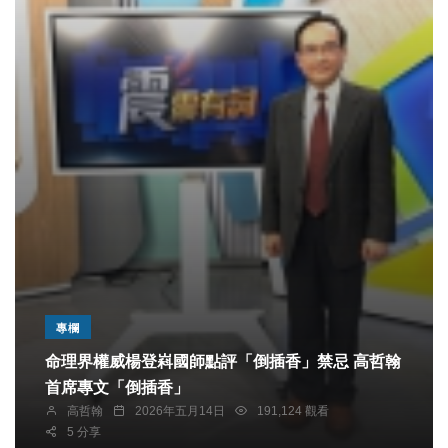
專欄
命理界權威楊登嵙國師點評「倒插香」禁忌 高哲翰
首席專文「倒插香」
高哲翰
2026年五月14日
191,124 觀看
5 分享