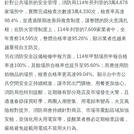
針對公共場所的安全管理，消防局114年所列管的3萬4,878
家場所中，實際完成檢查次數達3萬4,330次，檢查率高達
98.4%，並透過限期改善與複查制度，讓整體的防火意識扎
根；在防火管理制度上，114年列管的7,609家業者中，全
年查察14,595次，整體合格率達95.26%，顯示業者也越來
越重視自主防災。
另在消防安全設備檢修申報方面，114年甲類場所申報合格
率達100%，其餘場所合格率也提升至95.60%；而應使用防
焰物品的場所，檢查合格率更高達99.04%。顯示台中市公
共空間安全正持續精進，讓市民出門購物、用餐更加放心。
消防局也特別提醒，近期雖有部分商店及市場發生火警，且
適逢春節採買旺季，商圈人潮密集、用電頻率變高，火災風
險相對提升。消防局會持續針對商店、市場等重點區域加強
安檢，並強化用火用電宣導，提醒業者務必定期檢查設備，
嚴格避免超載用電或不當用火行為。