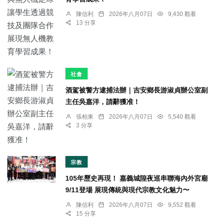
陳信利
2026年八月07日
9,430 觀看
13 分享
社會
酒駕被警方逮捕法辦｜吉安鄉長游淑貞辦公室副
主任吳嘉洋，請辭獲准！
張柏東
2026年八月07日
5,540 觀看
3 分享
宗教
105年歷史再現！ 嘉義城隍夜巡串聯海內外宮廟
9/11登場 展現傳統與現代宗教文化魅力〜
陳信利
2026年八月07日
9,552 觀看
15 分享