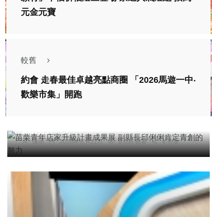
元金元寶
較舊
約會 走春最佳卓越亮點商圈 「2026馬遊一中‧
歡樂市集」開跑
社會
農業
旅遊
文教
苗栗青年店家升級計畫成果展 副縣長邱俐俐肯定青
創的努力
陳明
2026年五月21日
8,096 觀看
4 分享