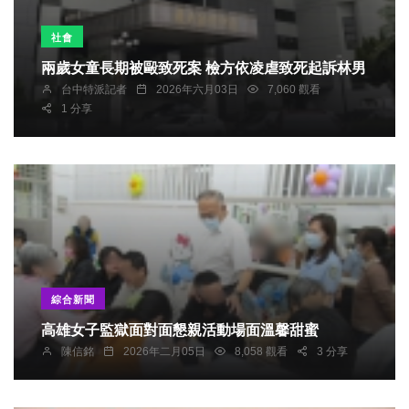
社會
兩歲女童長期被毆致死案 檢方依凌虐致死起訴林男
台中特派記者
2026年六月03日
7,060 觀看
1 分享
綜合新聞
高雄女子監獄面對面懇親活動場面溫馨甜蜜
陳信銘
2026年二月05日
8,058 觀看
3 分享