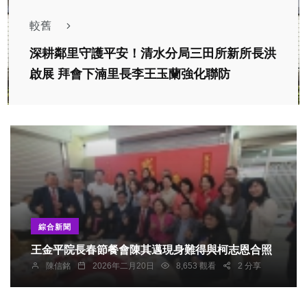
較舊
深耕鄰里守護平安！清水分局三田所新所長洪
啟展 拜會下湳里長李王玉蘭強化聯防
綜合新聞
王金平院長春節餐會陳其邁現身難得與柯志恩合照
陳信銘
2026年二月20日
8,653 觀看
2 分享