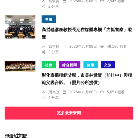
蔡俊賢
2026年八月08日
2,945 觀看
2 分享
專欄
高哲翰講座教授長期在媒體專欄「力挺警察」發
聲
高哲翰
2026年八月08日
49,186 觀看
3 分享
社會
綜合新聞
健康
文教
彰化表揚模範父親，市長林世賢（前排中）與模
範父親合影。（照片公所提供）
周為政
2026年八月08日
5,651 觀看
4 分享
更多最新新聞
活動花絮