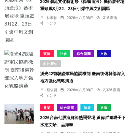
2026潮流文化藝術祭《街頭造浪》藝術展登場
重頭戲8月22、23日引爆中興文創園區
林欣怡
2026年八月08日
318 觀看
5 分享
頭條
社會
綜合新聞
文教
科技新知
漢光42號驗證軍民協調機制 臺南後備幹部深入
地方強化戰略溝通
蔡俊賢
2026年八月08日
2,326 觀看
2 分享
農業
綜合新聞
健康
旅遊
2026台南七股海鮮節熱鬧登場 黃偉哲邀親子下
水挖文蛤、品海味