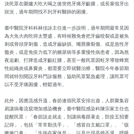
決民眾在圍爐大吃大喝之後突然牙痛牙齦腫，或長輩假牙出
狀況，過年期間找不到牙科醫師的困擾。
臺中醫院牙科科林佳詠主任進一步說明，過年期間最常見因
為大魚大肉吃得太豐盛，有時候難免會把牙齒咬裂或是被魚
刺或骨頭穿刺傷，造成牙齒缺損、嘴唇撕裂傷、或是急性牙
髓炎，或是免疫力低下的糖尿病等多重慢性病患者，因為熬
夜追劇、打牌造成牙齦紅腫，甚至一般民眾因蛀牙導致蜂窩
性組織炎或鼻竇炎，都需要立即就醫治療，醫院今年春節期
間就特別開設牙科門診服務，協助民眾緊急處理，讓民眾可
以不受牙痛困擾，輕鬆過年。
此外，因應流感升溫，春節連假民眾安排出遊，人群聚集容
易讓病毒流竄增加感染機會，臺中醫院感染科陳宗家主任也
提醒民眾：「春節說走就走，別讓病毒跟著走，防疫五招要
記得」，包括「常常勤洗手」、「感冒自主戴口罩」、「咳
嗽掩口鼻」、「生病在家休息」，以及出現高燒不退、呼吸