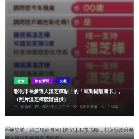
社會
綜合新聞
文教
彰化市長參選人溫芝樺貼上的「民調提醒圖卡」。
（照片溫芝樺競辦提供）
周為政
2026年六月21日
6,915 觀看
2 分享
綜合新聞
芙登溪｜第二屆台灣河川希望工程獎揭曉，花蓮縣
政府榮獲水患治理類優質獎肯定！
張柏東
2026年二月13日
7,987 觀看
2 分享
社會
綜合新聞
旅遊
文教