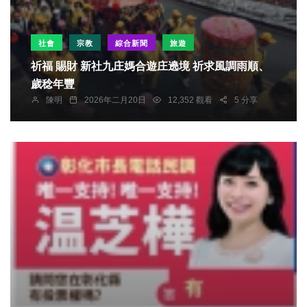
社會
宗教
綜合新聞
旅遊
祈福 賜財 新社九庄媽合遊庄遶境 祈求風調雨順、
歲稔年豐
陳明
2026年二月20日
12,352 觀看
5 分享