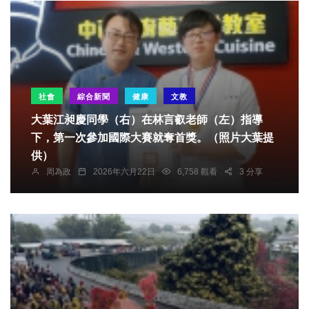
社會
綜合新聞
健康
文教
大葉江昶慶同學（右）在林言叡老師（左）指導
下，第一次參加國際大賽就奪首獎。（照片大葉提
供）
周為政
2026年六月22日
6,758 觀看
3 分享