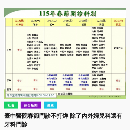
社會
綜合新聞
健康
臺中醫院春節門診不打烊 除了內外婦兒科還有
牙科門診