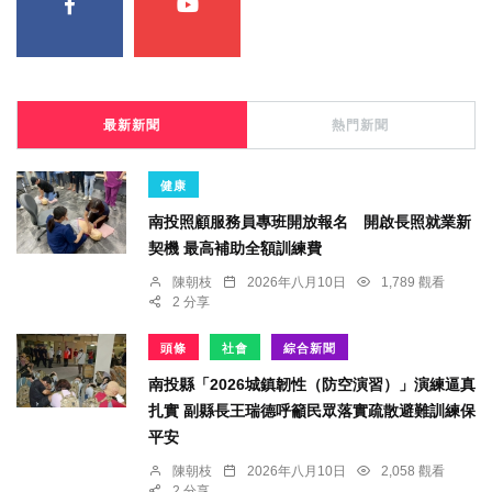
最新新聞
熱門新聞
健康
南投照顧服務員專班開放報名 開啟長照就業新
契機 最高補助全額訓練費
陳朝枝
2026年八月10日
1,789 觀看
2 分享
頭條
社會
綜合新聞
南投縣「2026城鎮韌性（防空演習）」演練逼真
扎實 副縣長王瑞德呼籲民眾落實疏散避難訓練保
平安
陳朝枝
2026年八月10日
2,058 觀看
2 分享