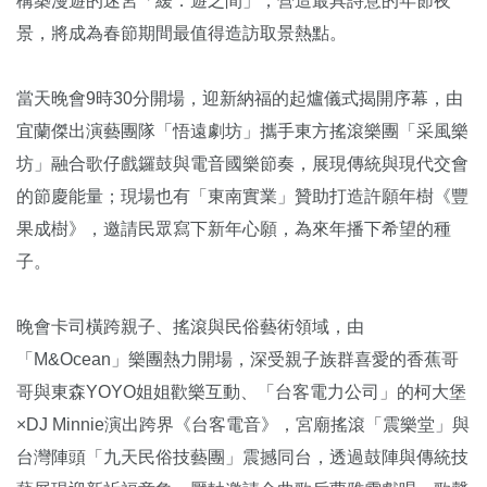
構築漫遊的迷宮「緩．遊之間」，營造最具詩意的年節夜
景，將成為春節期間最值得造訪取景熱點。
當天晚會9時30分開場，迎新納福的起爐儀式揭開序幕，由
宜蘭傑出演藝團隊「悟遠劇坊」攜手東方搖滾樂團「采風樂
坊」融合歌仔戲鑼鼓與電音國樂節奏，展現傳統與現代交會
的節慶能量；現場也有「東南實業」贊助打造許願年樹《豐
果成樹》，邀請民眾寫下新年心願，為來年播下希望的種
子。
晚會卡司橫跨親子、搖滾與民俗藝術領域，由
「M&Ocean」樂團熱力開場，深受親子族群喜愛的香蕉哥
哥與東森YOYO姐姐歡樂互動、「台客電力公司」的柯大堡
×DJ Minnie演出跨界《台客電音》，宮廟搖滾「震樂堂」與
台灣陣頭「九天民俗技藝團」震撼同台，透過鼓陣與傳統技