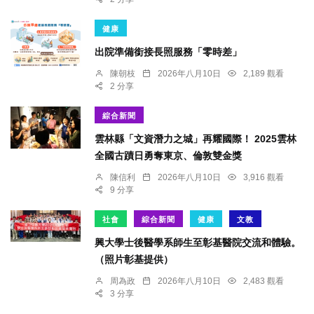
健康
出院準備銜接長照服務「零時差」
陳朝枝
2026年八月10日
2,189 觀看
2 分享
綜合新聞
雲林縣「文資潛力之城」再耀國際！ 2025雲林
全國古蹟日勇奪東京、倫敦雙金獎
陳信利
2026年八月10日
3,916 觀看
9 分享
社會
綜合新聞
健康
文教
興大學士後醫學系師生至彰基醫院交流和體驗。
（照片彰基提供）
周為政
2026年八月10日
2,483 觀看
3 分享