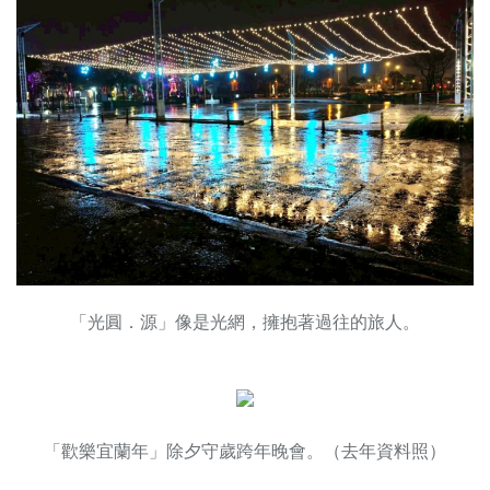
「光圓．源」像是光網，擁抱著過往的旅人。
「歡樂宜蘭年」除夕守歲跨年晚會。（去年資料照）