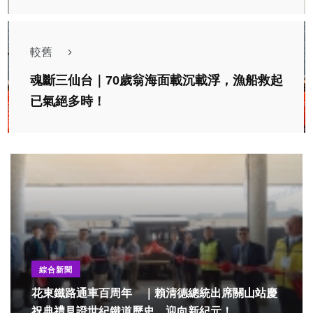
較舊
魂斷三仙台｜70歲翁海面載沉載浮，漁船救起
已氣絕多時！
綜合新聞
花東鐵路通車百周年 ｜賴清德總統出席關山站慶
祝典禮見證世紀鐵道歷史，迎向新紀元！