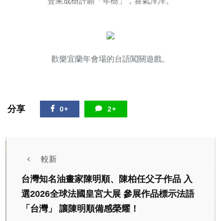
豐果成樹許願「年樹」，喜氣洋洋。
歡樂宜蘭年會場的台語闖關遊戲。
分享
0+
2+
較新
台灣知名油畫家陳明順、陳柏任父子作品 入
選2026全球法國皇宮大展 參展作品標示法語
「台灣」 讓陳明順備感榮耀！