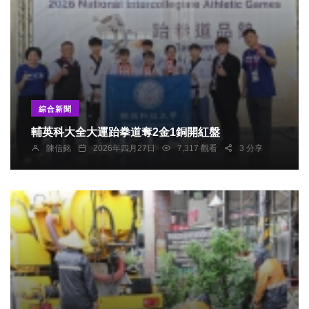
綜合新聞
輔英科大全大運跆拳道奪2金1銅開紅盤
陳信銘
2026年四月27日
7,317 觀看
3 分享