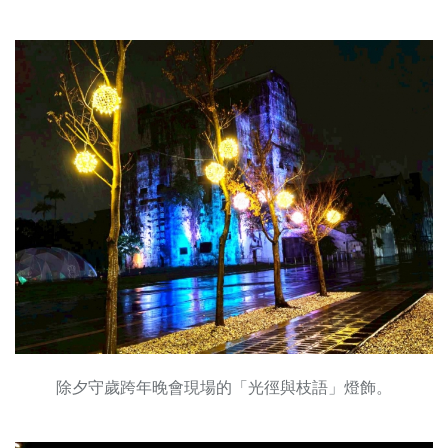
除夕守歲跨年晚會現場的「光徑與枝語」燈飾。