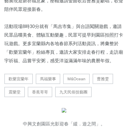
藝展現迎新祈福意象，壓軸邀請金曲歌后曹雅雯獻唱，歌聲
陪伴民眾迎接新春。
活動現場8時30分就有「馬吉市集」與台語闖關遊戲，邀請
民眾品嚐美食、體驗互動樂趣，民眾可提早到園區拍照打卡
玩遊戲。更多宜蘭縣內各地春節系列活動資訊，將彙整於
「歡樂宜蘭年」粉絲專頁，邀請大家安排走春行程，走訪廟
宇祈福、品嘗平安粥，感受洋溢滿滿年味的農曆年假。
歡樂宜蘭年
馬福樂事
M&Ocean
曹雅雯
震樂堂
香蕉哥哥
九天民俗技藝團
中興文創園區光影迎春「緩．遊之間」。