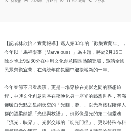
林欣怡
2026年二月15日
11,798 觀看
2 分享
【記者林欣怡／宜蘭報導】邁入第33年的「歡樂宜蘭年」，
今年以「馬福樂事（Marvelous）」為主題，將於2月16日
除夕晚上9點30分在中興文化創意園區熱鬧登場，邀請全國
民眾齊聚宜蘭，在傳統年節氛圍中迎接嶄新的一年。
今年春節不只看表演，更是一場穿梭在光影之間的藝想旅
程，中興文化創意園區在夜晚化身一座光的藝想世界，有滿
佈暖白光點之星網夜空的「光圓．源」、以光為旅程陪伴人
群的溫柔餘韻「光徑與枝語」、倒影像是光的第二個靈魂
「流光．映界」、光影交織的「綻光門徑」、更以特殊布料