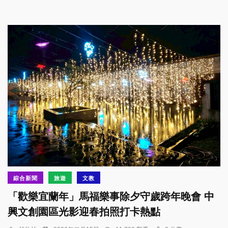
綜合新聞
旅遊
文教
「歡樂宜蘭年」馬福樂事除夕守歲跨年晚會 中
興文創園區光影迎春拍照打卡熱點