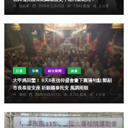
張柏東
2026年三月20日
7,643 觀看
2 分享
社會
宗教
綜合新聞
旅遊
大甲媽回鑾！ 9天8夜信仰盛會畫下圓滿句點 鄭副
市長恭迎安座 祈願國泰民安 風調雨順
陳明
2026年四月27日
8,731 觀看
4 分享