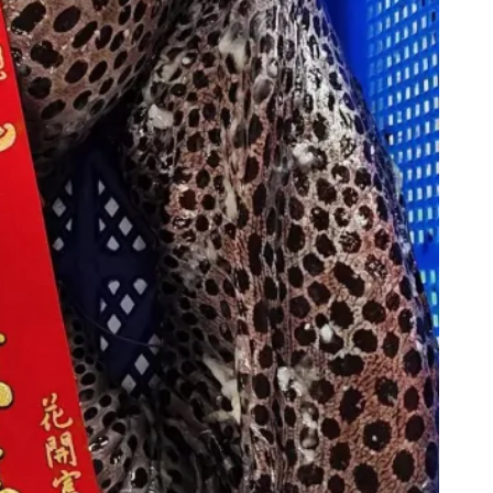
171
+
28
+
社會
宗教