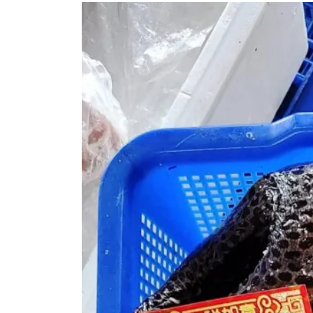
61
+
15
+
32
+
旅遊
科技新知
農業