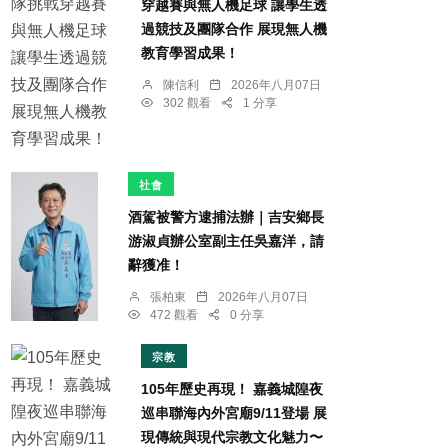
穿越賽與無人機足球 讓學生透
過競技及團隊合作 展現無人機
教育學習成果！
陳信利
2026年八月07日
302 觀看
1 分享
社會
酒駕被警方逮捕法辦｜吉安鄉長
游淑貞辦公室副主任吳嘉洋，請
辭獲准！
張柏東
2026年八月07日
472 觀看
0 分享
宗教
105年歷史再現！ 嘉義城隍夜
巡串聯海內外宮廟9/11登場 展
現傳統與現代宗教文化魅力〜