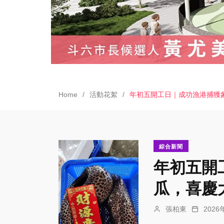
Home
活動花絮
年初五開工日｜成功漁港捕獲
綜合新聞
年初五開
瓜，喜慶
張柏東
202