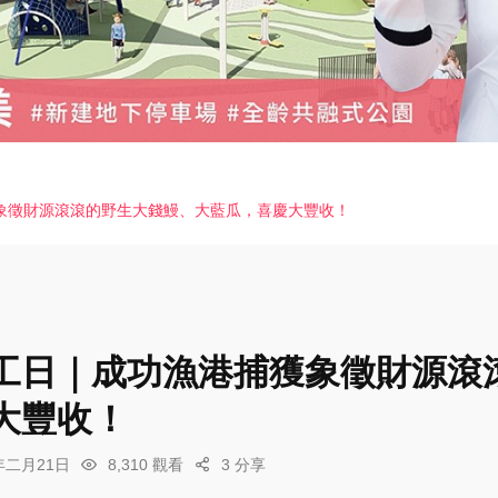
象徵財源滾滾的野生大錢鰻、大藍瓜，喜慶大豐收！
工日｜成功漁港捕獲象徵財源滾
大豐收！
6年二月21日
8,310 觀看
3 分享