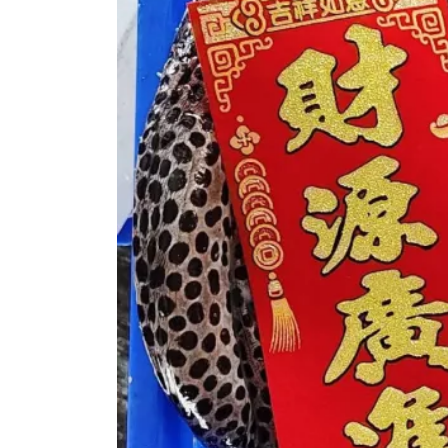
311
+
22
+
92
+
綜合新聞
頭條
健康