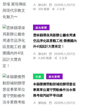
陳信利
2026年八月07日
330 觀看
2 分享
綜合新聞
雲林縣環保局新辦公廳舍周邊
空品淨化區景觀工程 榮獲國內
外4項設計大獎肯定！
陳信利
2026年八月07日
4,300 觀看
3 分享
社會
綜合新聞
本縣榮獲勞動部補助辦理督促
事業單位遵守勞動條件法令業
務考核丙組甲等佳績
陳朝枝
2026年八月07日