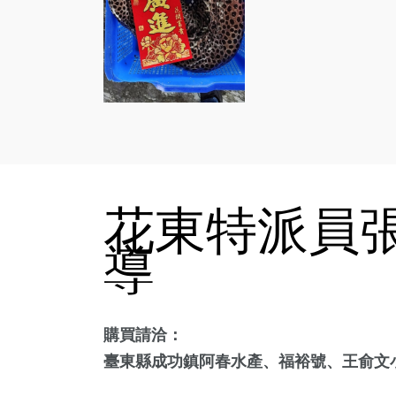
花東特派員張
導
購買請洽：
臺東縣成功鎮阿春水產、福裕號、王俞文小姐電