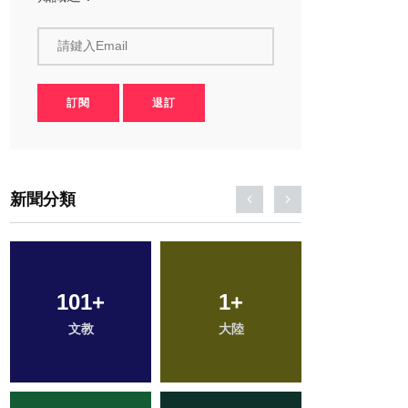
請鍵入Email
訂閱
退訂
新聞分類
70
+
15
+
32
+
旅遊
科技新知
農業