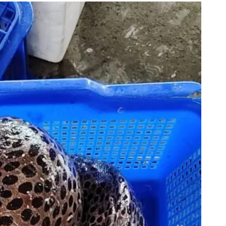
51
+
101
+
1
+
專欄
文教
大陸