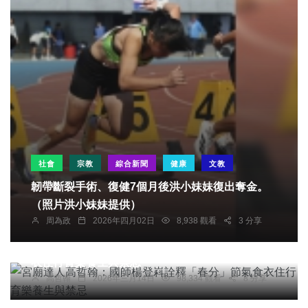
社會
宗教
綜合新聞
健康
文教
韌帶斷裂手術、復健7個月後洪小妹妹復出奪金。
（照片洪小妹妹提供）
周為政
2026年四月02日
8,938 觀看
3 分享
專欄
宮廟達人高哲翰：國師楊登嵙詮釋「春分」節氣食
衣住行育樂養生與禁忌
高哲翰
2026年三月14日
98,334 觀看
8 分享
社會
綜合新聞
旅遊
文教
綠美圖「世界的索引」展覽夯 金音獎得主現場演