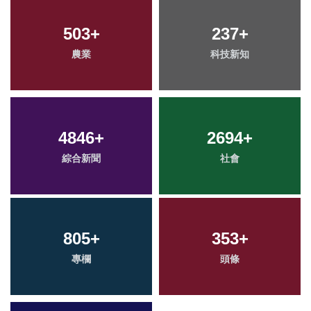
503
+
237
+
農業
科技新知
4846
+
2694
+
綜合新聞
社會
805
+
353
+
專欄
頭條