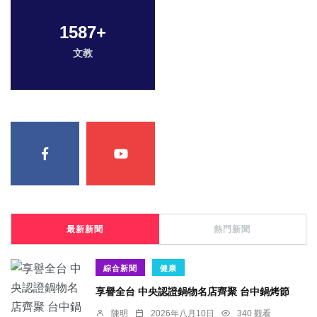
1587
+
文教
最新新聞
熱門新聞
綜合新聞
健康
享譽全台 中央認證鍋物名店齊聚 台中鍋烤節
陳明
2026年八月10日
340 觀看