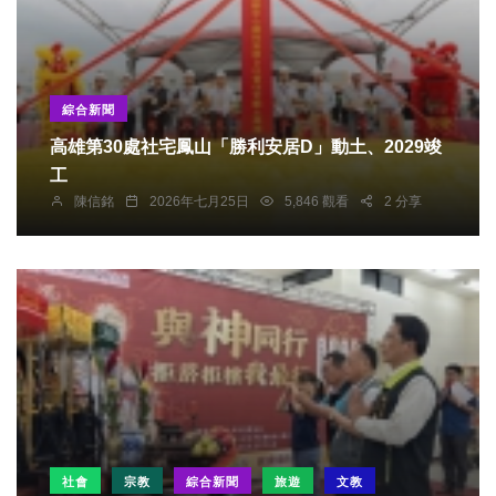
綜合新聞
高雄第30處社宅鳳山「勝利安居D」動土、2029竣
工
陳信銘
2026年七月25日
5,846 觀看
2 分享
社會
宗教
綜合新聞
旅遊
文教