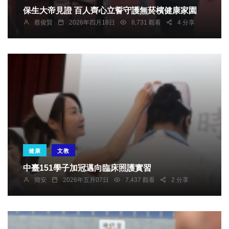
保生大帝見證 百人齊心立誓守護無菸檳健康家園
蔡俊賢
2026年四月18日
8,731 觀看
4 分享
健康
文教
中臺151學子加冠邁向臨床照護實習
簡安
2026年五月07日
7,437 觀看
2 分享