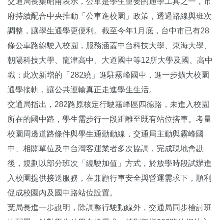
交通局長葉昭甫表示，公車是學生重要的通學工具之一，市
府持續配合中央推動「公車進校園」政策，透過路線與班次
調整，讓學生通學更便利。截至今年1月底，台中市已有28
條公車路線駛入校園，服務涵蓋中台科技大學、東海大學、
朝陽科技大學、龍津高中、大道國中等12所大學及國、高中
職；此次新增的「282繞」進駐霧峰國中，進一步擴大校園
通學接軌，讓公共運輸真正走進學生生活。
交通局指出，282路原核定行駛霧峰區四德路，未進入校園
所在的國中路，學生需步行一段距離至既有站位搭車。考量
校園周邊道路條件與學生通勤動線，交通局主動與霧峰國
中、相關單位及中台灣客運業者多次協調，完成現地會勘
後，規劃以部分班次「繞駛加值」方式，於放學時段試辦進
入校園提供接送服務，在兼顧行車安全與營運需求下，順利
促成校園內及國中路站位設置。
葉局長進一步說明，除調整行駛動線外，交通局同步檢討班