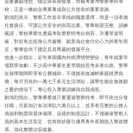
需要兼顧理想、穩定與長期發展，而報考臺灣警察專科學
校，正是一條結合專業養成與公共使命的重要道路。
劉鴻烈表示，警察工作並非單純的職業選擇，而是一項承擔
社會責任、守護公共安全的崇高志業。警專制度完整、訓練
嚴謹，警校畢業生應屆考取警察特考比例高，升遷管道明
確，對於有志投身公共服務、願意為社會付出心力的青年而
言，警專提供了穩定且具尊嚴的發展平台。
他進一步指出，近年來因國內外經濟情勢變化，青年就業市
場競爭加劇，不少高中畢業生更早開始思考未來出路。警專
在就學期間即享有公費補助，不僅能有效減輕家庭經濟負
擔，每月另有約一萬七千多元生活津貼，讓學生能在無後顧
之憂的情況下，專心投入專業訓練與自我成長。
劉鴻烈指出，警專畢業後只要通過警察特考，即可依法分發
任職，月薪加計各項津貼六萬元以上，並享有完整的公務人
員福利制度與退休保障。這樣的制度設計，不僅確保警察人
員的基本生活安定，也有助於吸引優秀青年長期投入警政體
系，強化整體治安能量。