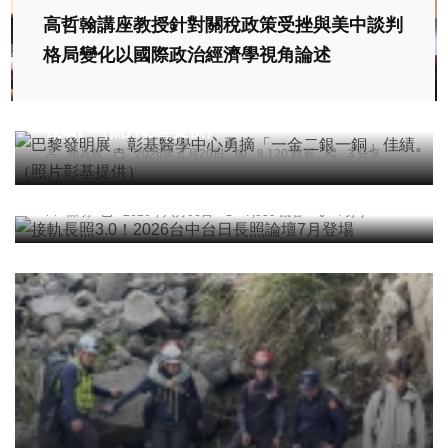
高哲翰講座教授針對關稅政策受挫與美中談判
社會
宗教
綜合新聞
健康
文教
格局變化以國際政治經濟學視角論述
科技新知
巴黎發明展，彰基醫學中心勇摘「一金二銀一銅」
佳績。（照片彰基提供）
周為政
2026年五月20日
8,120 觀看
3 分享
社會
綜合新聞
健康
接軌長照3.0！2026台中台日長照論壇7月登場
陳明
2026年六月03日
7,939 觀看
4 分享