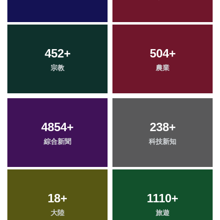
452
+
504
+
宗教
農業
4854
+
238
+
綜合新聞
科技新知
18
+
1110
+
大陸
旅遊