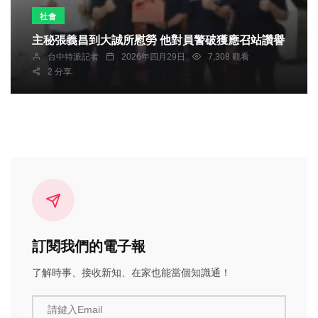
社會
主秘張義昌到大誠所慰勞 他對員警破獲應召站讚譽
台中特派記者
2026年四月29日
7,308 觀看
2 分享
訂閱我們的電子報
了解時事、接收新知、在家也能當個知識通！
請鍵入Email