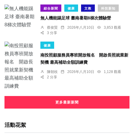
綜合新聞
健康
文教
科技新知
無人機能踢足球 臺南暑期8梯次體驗營
蔡俊賢
2026年八月10日
3,853 觀看
3 分享
健康
南投照顧服務員專班開放報名 開啟長照就業新
契機 最高補助全額訓練費
陳朝枝
2026年八月10日
1,128 觀看
2 分享
更多最新新聞
活動花絮