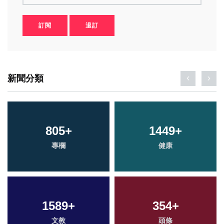
訂閱
退訂
新聞分類
805
+
1449
+
專欄
健康
1589
+
354
+
文教
頭條