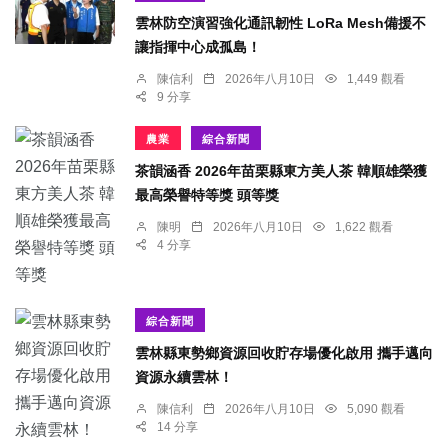
雲林防空演習強化通訊韌性 LoRa Mesh備援不
讓指揮中心成孤島！
陳信利
2026年八月10日
1,449 觀看
9 分享
農業
綜合新聞
茶韻涵香 2026年苗栗縣東方美人茶 韓順雄榮獲
最高榮譽特等獎 頭等獎
陳明
2026年八月10日
1,622 觀看
4 分享
綜合新聞
雲林縣東勢鄉資源回收貯存場優化啟用 攜手邁向
資源永續雲林！
陳信利
2026年八月10日
5,090 觀看
14 分享