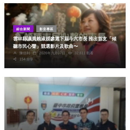
綜合新聞
影音專區
雲林縣議員賴淑娞參選下屆斗六市長 推出首支「傾
聽市民心聲」競選影片及歌曲〜
陳信利
2026年六月07日
32,611 觀看
154 分享