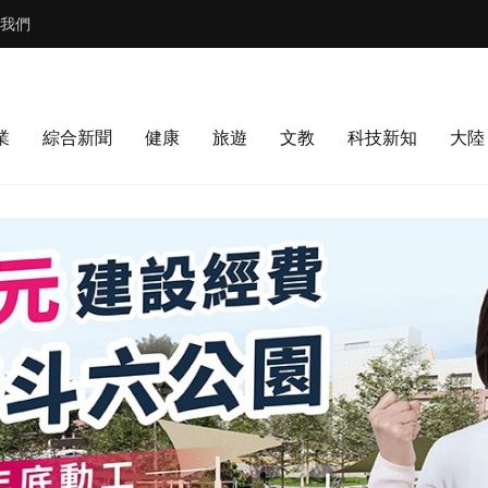
我們
業
綜合新聞
健康
旅遊
文教
科技新知
大陸