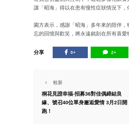
讓「昭海」得以在患有慢性症狀情況下，
園方表示，感謝「昭海」多年來的陪伴，
忘的回憶與歡笑，將永遠銘刻在所有喜愛
21
+
455
+
134
+
分享
0+
2+
科技新知
綜合新聞
健康
較新
社會
綜合新聞
桐花見證幸福-招募36對佳偶締結良
專欄
31
+
46
+
1
+
緣、號召40位單身邂逅愛情 3月2日開
健康
文教
宮廟
頭條
農業
大陸
跑！
下屆員林市長選舉，
子」
縣議員涂俊任（中）
媽祖
社會