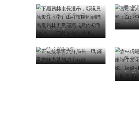
由好友陪同到國民黨
高
蹟」
20
正式接掌警六分局長
周為政
員林市黨部完成黨內
52
綜合新
2026年五月27日
一職 鍾承志陳力就
初選登記。（照片涂
5 
8,000 觀看
雲林
列游刃有餘
俊任提供）
3 分享
粽飄
台中特派記者
2026年五月08日
承 
7,689 觀看
陳
績優
1 分享
20
動 
11
15