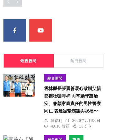
最新新聞
熱門新聞
綜合新聞
雲林縣長張麗善暖心致贈父親
節禮物咖啡杯 向辛勤守護治
安、兼顧家庭責任的男性警察
同仁 表達誠摯感謝與祝福〜
陳信利
2026年八月06日
4,610 觀看
13 分享
綜合新聞
旅遊