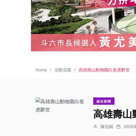
Home
活動花絮
高雄壽山動物園白老虎辭世
綜合新聞
高雄壽山
陳信銘
202