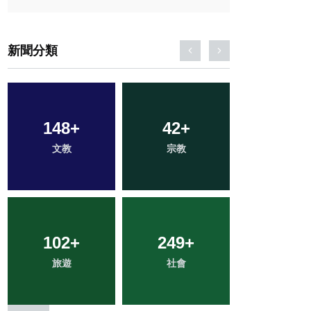
新聞分類
148
22
+
+
455
42
+
+
134
+
科技新知
文教
綜合新聞
宗教
健康
102
31
+
+
249
46
+
+
1
+
旅遊
頭條
社會
農業
大陸