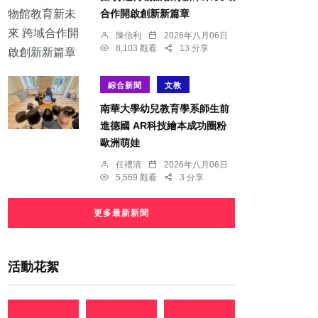
合作開啟創新新篇章
陳信利
2026年八月06日
8,103 觀看
13 分享
綜合新聞
文教
南華大學幼兒教育學系師生前
進德國 AR科技繪本成功圈粉
歐洲萌娃
任禮清
2026年八月06日
5,569 觀看
3 分享
更多最新新聞
活動花絮