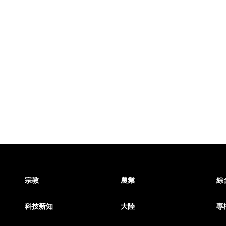
宗教
農業
綜
科技新知
大陸
專