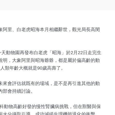
象阿里、白老虎昭海本月相繼辭世，觀光局長高閔
。
今天動物園再發布白老虎「昭海」於2月22日走完生
說明，大象阿里與昭海爺爺，都是屬於偏高齡的動
換算人類年齡大概就是90歲高壽了。
未來會評估就既有的場域，是不是再引進其他的動
內部會持續討論。
貓科動物高齡好發的慢性腎臟病挑戰，但在獸醫與保
與水分攝取引導，成功減緩生理機能退化的衝擊，