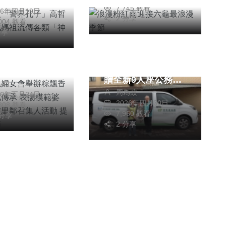
哲翰
7,745 觀看
26年四月19日
社會
綜合新聞
2 分享
,004 觀看
聞
分享
健康
文教
虎尾婦女會舉辦
「圓夢行善團」會長
香慶端午文化傳
謝紅玉（左）代表捐
表揚模範婆媳、
贈全新9人座公務車
信利
村里鄰召集人活
周為政
給彰化家扶。（照片
26年五月24日
提前歡喜過節
2026年四月30日
,308 觀看
家扶提供）
7,960 觀看
 分享
2 分享