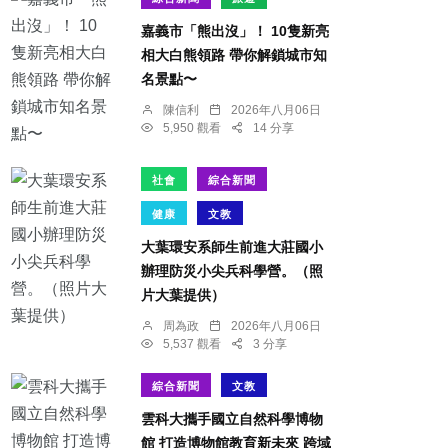
嘉義市「熊出沒」！ 10隻新亮
相大白熊領路 帶你解鎖城市知
名景點〜
陳信利
2026年八月06日
5,950 觀看
14 分享
社會
綜合新聞
健康
文教
大葉環安系師生前進大莊國小
辦理防災小尖兵科學營。（照
片大葉提供）
周為政
2026年八月06日
5,537 觀看
3 分享
綜合新聞
文教
雲科大攜手國立自然科學博物
館 打造博物館教育新未來 跨域