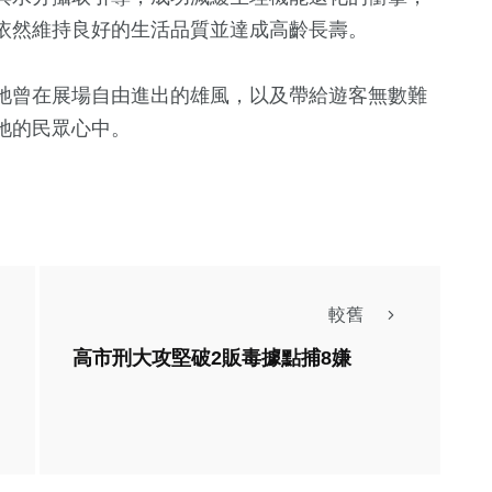
依然維持良好的生活品質並達成高齡長壽。
牠曾在展場自由進出的雄風，以及帶給遊客無數難
牠的民眾心中。
74
+
專欄
較舊
高市刑大攻堅破2販毒據點捕8嫌
綜合新聞
達人「警界孔
浪漫粉紅雨迎接六龜
高哲翰：白沙屯
最浪漫季節
流傳各類「神
陳信銘
2026年四月02日