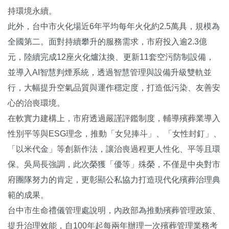
持環境永續。
此外，台中市火化場近6年平均每年火化約2.5萬具，規模為
全國第二。面對持續攀升的服務需求，市府投入逾2.3億
元，陸續完成12座火化爐汰換、更新11套空污防制設備，
並導入AI智慧判煙系統，透過智慧管理與設備升級雙軌並
行，大幅提升空氣品質與運作穩定度，打造低污染、友善安
心的治喪環境。
在軟實力建構上，市府透過嚴謹評鑑制度，輔導殯葬業導入
性別平等與ESG理念，推動「女兒捧斗」、「女性封釘」、
「以米代金」等創新作法，讓治喪過程更人性化、平等且環
保。吳局長強調，此次榮獲「優等」殊榮，不僅是中央對市
府團隊努力的肯定，更彰顯公私協力打造現代化殯葬治理典
範的成果。
台中市生命禮儀管理處說明，內政部為推動殯葬管理政策、
提升治理效能，自100年起每兩年辦理一次殯葬管理業務考