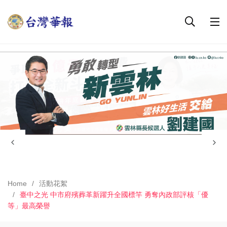
Home
活動花絮
臺中之光 中市府殯葬革新躍升全國標竿 勇奪內政部評核「優
等」最高榮譽