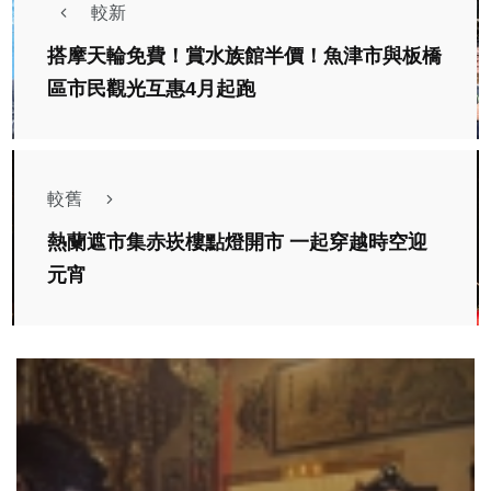
較新
搭摩天輪免費！賞水族館半價！魚津市與板橋
區市民觀光互惠4月起跑
較舊
熱蘭遮市集赤崁樓點燈開市 一起穿越時空迎
元宵