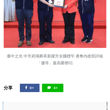
臺中之光 中市府殯葬革新躍升全國標竿 勇奪內政部評核
「優等」最高榮譽01
分享
0+
4+