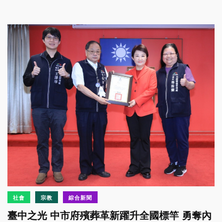
社會
宗教
綜合新聞
臺中之光 中市府殯葬革新躍升全國標竿 勇奪內