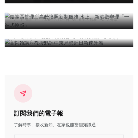
嘉義區監理所高齡換照新制服務 水上、新港鄉辦理
「一站式換照」
任禮清
2026年六月26日
6,493 觀看
2 分享
專欄
高哲翰講座教授點評中東局勢近日急速升溫
高哲翰
2026年七月09日
49,705 觀看
3 分享
訂閱我們的電子報
了解時事、接收新知、在家也能當個知識通！