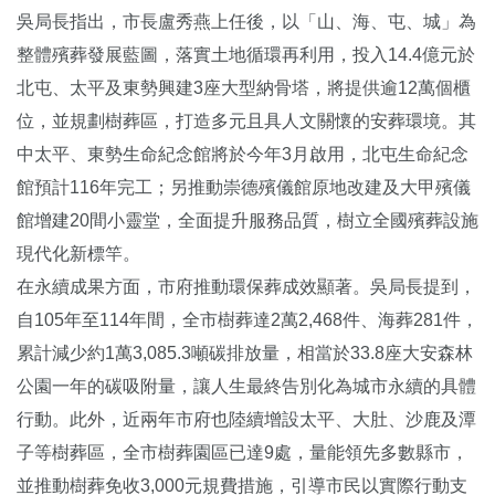
吳局長指出，市長盧秀燕上任後，以「山、海、屯、城」為
整體殯葬發展藍圖，落實土地循環再利用，投入14.4億元於
北屯、太平及東勢興建3座大型納骨塔，將提供逾12萬個櫃
位，並規劃樹葬區，打造多元且具人文關懷的安葬環境。其
中太平、東勢生命紀念館將於今年3月啟用，北屯生命紀念
館預計116年完工；另推動崇德殯儀館原地改建及大甲殯儀
館增建20間小靈堂，全面提升服務品質，樹立全國殯葬設施
現代化新標竿。
在永續成果方面，市府推動環保葬成效顯著。吳局長提到，
自105年至114年間，全市樹葬達2萬2,468件、海葬281件，
累計減少約1萬3,085.3噸碳排放量，相當於33.8座大安森林
公園一年的碳吸附量，讓人生最終告別化為城市永續的具體
行動。此外，近兩年市府也陸續增設太平、大肚、沙鹿及潭
子等樹葬區，全市樹葬園區已達9處，量能領先多數縣市，
並推動樹葬免收3,000元規費措施，引導市民以實際行動支