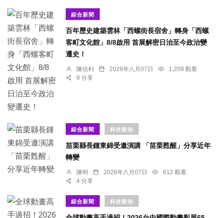
綜合新聞
百年歷史建築雲林「西螺街長宿舍」轉身「西螺
客町文化館」8/8啟用 首展解密日治至今政治變
遷史！
陳信利
2026年八月07日
1,209 觀看
9 分享
綜合新聞
科技新知
苗栗縣長鍾東錦受邀演講 「苗栗甦醒」分享近年
轉變
陳明
2026年八月07日
612 觀看
4 分享
綜合新聞
科技新知
全球動畫高手過招！2026台中國際動畫影展65