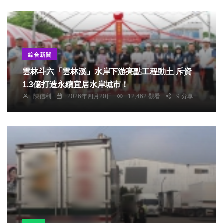
綜合新聞
雲林斗六「雲林溪」水岸下游亮點工程動土 斥資
1.3億打造永續宜居水岸城市！
陳信利
2026年四月20日
12,462 觀看
9 分享