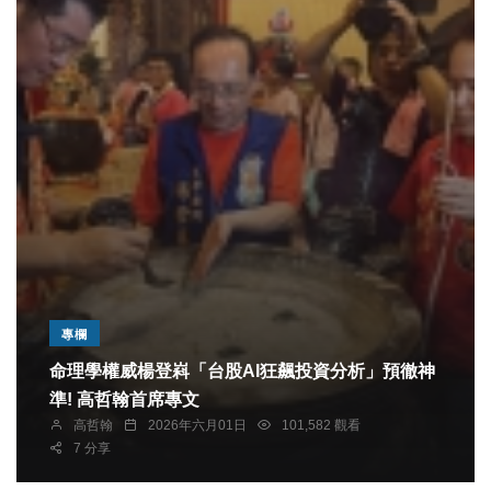
專欄
命理學權威楊登嵙「台股AI狂飆投資分析」預徹神
準! 高哲翰首席專文
高哲翰
2026年六月01日
101,582 觀看
7 分享