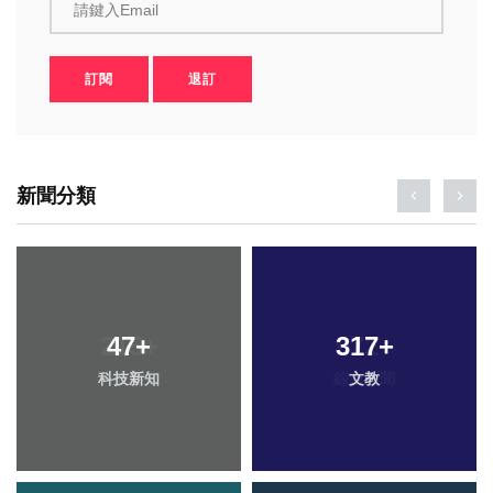
請鍵入Email
訂閱
退訂
新聞分類
47
+
317
+
科技新知
文教