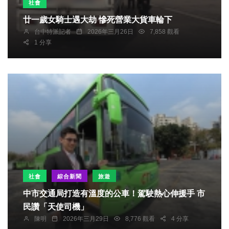
社會
廿一歲女騎士遇大劫 慘死營業大貨車輪下
台中特派記者
2026年三月26日
7,858 觀看
1 分享
社會
綜合新聞
旅遊
中市交通局打造有溫度的公車！駕駛熱心伸援手 市
民讚「天使司機」
陳明
2026年三月29日
8,776 觀看
4 分享
社會
綜合新聞