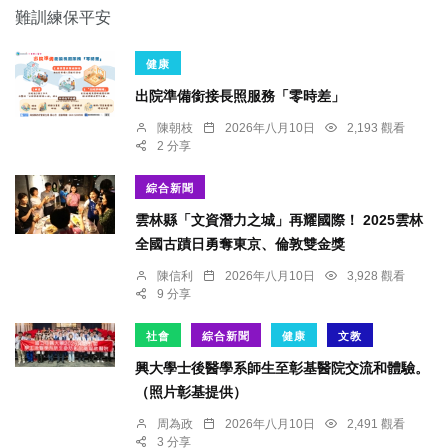
健康
出院準備銜接長照服務「零時差」
陳朝枝
2026年八月10日
2,193 觀看
2 分享
綜合新聞
雲林縣「文資潛力之城」再耀國際！ 2025雲林
全國古蹟日勇奪東京、倫敦雙金獎
陳信利
2026年八月10日
3,928 觀看
9 分享
社會
綜合新聞
健康
文教
興大學士後醫學系師生至彰基醫院交流和體驗。
（照片彰基提供）
周為政
2026年八月10日
2,491 觀看
3 分享