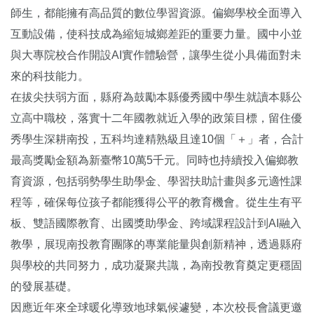
師生，都能擁有高品質的數位學習資源。偏鄉學校全面導入
互動設備，使科技成為縮短城鄉差距的重要力量。國中小並
與大專院校合作開設AI實作體驗營，讓學生從小具備面對未
來的科技能力。
在拔尖扶弱方面，縣府為鼓勵本縣優秀國中學生就讀本縣公
立高中職校，落實十二年國教就近入學的政策目標，留住優
秀學生深耕南投，五科均達精熟級且達10個「＋」者，合計
最高獎勵金額為新臺幣10萬5千元。同時也持續投入偏鄉教
育資源，包括弱勢學生助學金、學習扶助計畫與多元適性課
程等，確保每位孩子都能獲得公平的教育機會。從生生有平
板、雙語國際教育、出國獎助學金、跨域課程設計到AI融入
教學，展現南投教育團隊的專業能量與創新精神，透過縣府
與學校的共同努力，成功凝聚共識，為南投教育奠定更穩固
的發展基礎。
因應近年來全球暖化導致地球氣候遽變，本次校長會議更邀