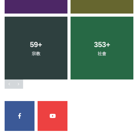
59
+
353
+
宗教
社會