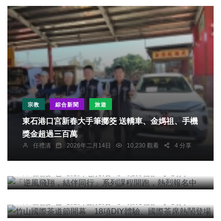
宗教
綜合新聞
旅遊
東石港口宮新春大手筆擲筊 送轎車、金媽祖、手機
獎金超過三百萬
社會
任禮清
2026年二月14日
10,230 觀看
4 分享
「逆風飛翔，結伴同行」系列課程開跑，熱烈報名
中
頭條
農業
旅遊
陳朝枝
2026年七月10日
6,133 觀看
2 分享
竹山國際茶道節開幕 18項DIY體驗、國際茶席熱
鬧登場
陳朝枝
2026年五月28日
6,891 觀看
2 分享