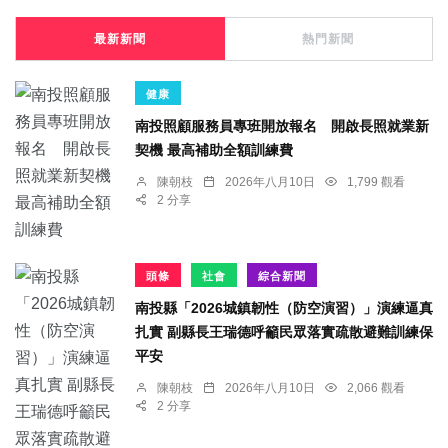
最新新聞
熱門新聞
健康
南投照顧服務員專班開放報名 開啟長照就業新
契機 最高補助全額訓練費
陳朝枝
2026年八月10日
1,799 觀看
2 分享
頭條
社會
綜合新聞
南投縣「2026城鎮韌性（防空演習）」演練逼真
扎實 副縣長王瑞德呼籲民眾落實疏散避難訓練保
平安
陳朝枝
2026年八月10日
2,066 觀看
2 分享