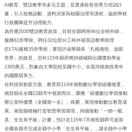
AI教育、雙語教學等多元主題，並透過校長領導力培訓計
畫，引入校務診斷、資料決策與校園治理等課程，協助學校
行政團隊提升治理能力。
為符應2030雙語教育政策，目前全縣聘用46位全時外師，
服務61所學校、聘任32位部分工時外籍英語教學助理
(ELTA)服務35所學校，實現許淑華縣長「扎根南投、放眼
世界」的政見，另外115年縣府將持續補助出國獎助學金
1300萬元，對象由大專院校至國中小，全面培植南投青年
的國際競爭力。
在科技與創新方面，教育部114年推動數位學習績優徵選，
南投縣在全國22縣市中脫穎而出，榮獲「績優數位學習推動
辦公室特優獎（全國第一名）」殊榮，展現推動數位教育成
果。南投縣積極打造智慧學習環境，持續推動「一師一載
具、生生有平板」計畫，預計在115年7月南投縣即可超前
全國各縣市完成全縣中小學「生生有平板」，讓全縣中小學