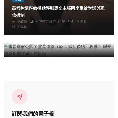
高哲翰講座教授點評鄭麗文主張兩岸重啟對話與互
信機制
高哲翰
2026年六月12日
134,737 觀看
8 分享
社會
綜合新聞
旅遊
文教
雪霸國家公園至雪見道路（62-1 線）後續工程動土
縣長鍾東錦期許如期如質完工
陳明
2026年五月28日
8,220 觀看
4 分享
訂閱我們的電子報