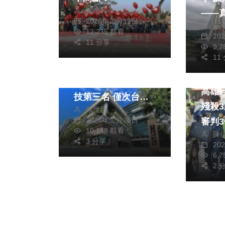
陳信利
——
2026年二月11日
彭
境
12,235 觀看
社會
綜合新聞
20
11 分享
9,
健康
11
中山醫大勇奪《遠
社會
見》企業最愛醫衛生
高雄
技第三名 僅次台大
殘殺
張世昌
成大
2026年二月25日
審判
10,148 觀看
陳
3 分享
20
6,
2 