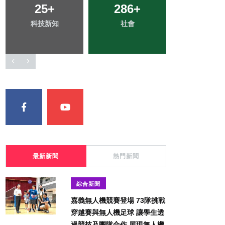
515
25
+
+
286
36
+
+
168
+
科技新知
綜合新聞
社會
頭條
文教
最新新聞
熱門新聞
綜合新聞
嘉義無人機競賽登場 73隊挑戰
穿越賽與無人機足球 讓學生透
過競技及團隊合作 展現無人機