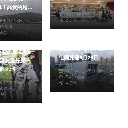
陳朝枝
募說明會
真正高貴的是心
2026年四月23日
綜合新聞
健康
6,857 觀看
可
2 分享
26年四月05日
旅遊
文教
284 觀看
科技新知
 分享
中部首座專業冰場7
月3日正式開幕！ 北
碎屍人魔張介宗
屯國兒運6月26日起
3親友還分屍一
陳明
免費體驗 邀市民搶
3個死刑
2026年六月25日
先感受冰上魅力
信銘
7,489 觀看
26年六月05日
4 分享
755 觀看
分享