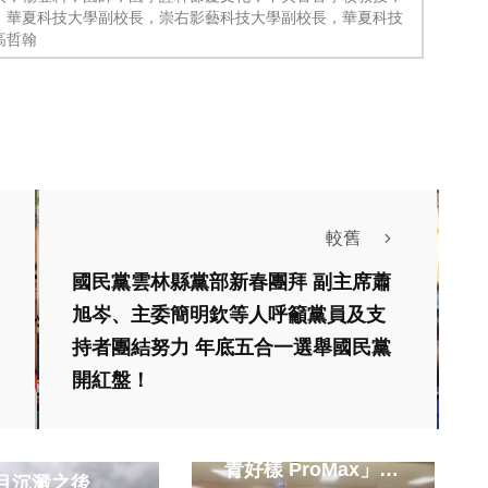
，華夏科技大學副校長，崇右影藝科技大學副校長，華夏科技
高哲翰
較舊
國民黨雲林縣黨部新春團拜 副主席蕭
旭岑、主委簡明欽等人呼籲黨員及支
持者團結努力 年底五合一選舉國民黨
綜合新聞
聞
健康
開紅盤！
啟動青年海外行動
力！ 縣府召開「投
「上流人生」二
青好樣 ProMax」招
歲月沉澱之後