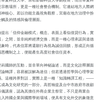
任華夏科技大學、崇右影藝科技大學副校長，現任華夏科
是宗教場所，更是一種社會整合機制。它連結地方人際網
精神核心。若以功能主義視角觀察，宮廟在地方治理中扮
全觸及的情感與倫理層面。
翰提出「信仰金融模式」概念。表面上看似借貸行為，實
還」之間，並非純粹經濟交換，而是一種心理承諾與道德
現象時，代表信眾將還願行為視為誠信回饋，形成正向循
感恩機制之上，便能產生高度社會信任資本。
登嵙國師的互動，並非單向神秘論述，而是文化詮釋層面
1
+
理論轉譯，容易被誤解為迷信；但若透過哲學與心理學架
碼。這種跨界對話，實際上是一種「知識轉譯工程」——
大陸
其成為文化研究的一部分。高哲翰提及台中市政府市政顧
科儀講座，認為其擔任外商企業主祭官，不只是商業合
進入跨國企業與國際學術場域，便具有文化外交的象徵意