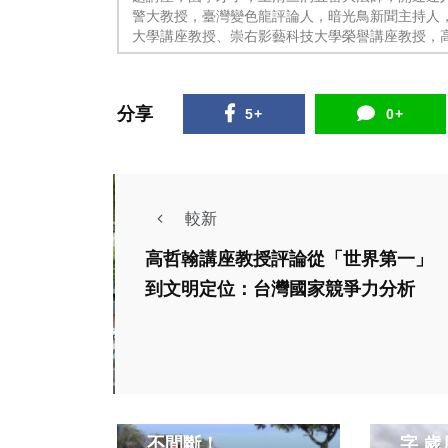
警大教授，臺灣變色龍評論人，暗光鳥新聞主持人
大學講座教授、崇右影藝科技大學榮譽講座教授，
分享
5+
0+
較新
高哲翰講座教授評論從「世界第一」
到文明定位：台灣國家競爭力分析
綜合新
綜合新聞
文教
年菜送暖 溫馨我嘉
思考
〜嘉義縣送愛14年
字 
不間斷！