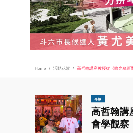
Home
活動花絮
高哲翰講座教授從《暗光鳥新
專欄
高哲翰講
會學觀察