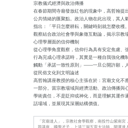
宗教儀式經濟與政治傳播
515
+
36
+
168
+
在春節期間寺廟發放紅包的現象中，高哲翰提
綜合新聞
頭條
文教
公共情緒的匯聚點。政治人物在此出現，其人
指出：「平日怎麼耕耘，關鍵時刻就怎麼收穫
觀察結合政治社會學與象徵互動論，揭示宗教
心理學層面的信仰機制
從心理學角度觀察，信仰行為具有安定焦慮、
行為完成心理承諾時，其實是一種自我強化機
觸動「承諾一致性原則」——一旦公開許願，
從民俗文化到文明論述
高哲翰講座教授的核心主張在於：宮廟文化不
一部分。當宗教場域與經濟活動、政治傳播與
學術責任，不是貶抑或神化，而是理解其運作
話場域，並展現其深層結構價值。
「宮廟達人」，宗教社會學觀察，南投竹山紫南宮
題講座，國學才子，上清三洞五雷大法師，開運達