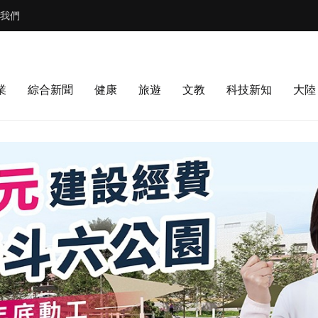
我們
業
綜合新聞
健康
旅遊
文教
科技新知
大陸