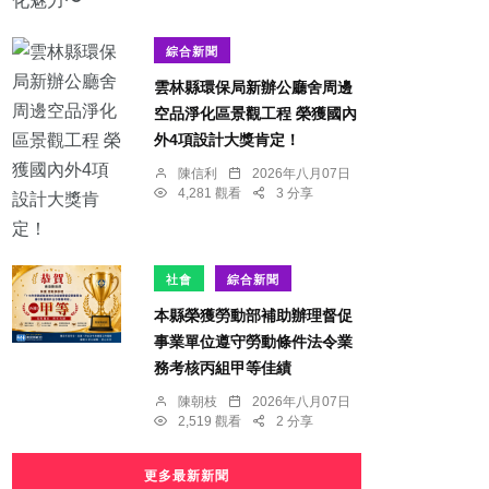
綜合新聞
雲林縣環保局新辦公廳舍周邊
空品淨化區景觀工程 榮獲國內
外4項設計大獎肯定！
陳信利
2026年八月07日
4,281 觀看
3 分享
社會
綜合新聞
本縣榮獲勞動部補助辦理督促
事業單位遵守勞動條件法令業
務考核丙組甲等佳績
陳朝枝
2026年八月07日
2,519 觀看
2 分享
更多最新新聞