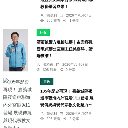
教育學習成果！
陳信利
2026年八月07日
255 觀看
1 分享
社會
酒駕被警方逮捕法辦｜吉安鄉長
游淑貞辦公室副主任吳嘉洋，請
辭獲准！
張柏東
2026年八月07日
308 觀看
0 分享
宗教
105年歷史再現！ 嘉義城隍夜
巡串聯海內外宮廟9/11登場 展
現傳統與現代宗教文化魅力〜
陳信利
2026年八月07日
306 觀看
2 分享