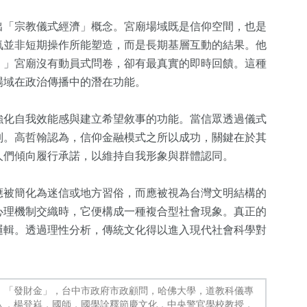
出「宗教儀式經濟」概念。宮廟場域既是信仰空間，也是
氣並非短期操作所能塑造，而是長期基層互動的結果。他
。」宮廟沒有動員式問卷，卻有最真實的即時回饋。這種
場域在政治傳播中的潛在功能。
強化自我效能感與建立希望敘事的功能。當信眾透過儀式
制。高哲翰認為，信仰金融模式之所以成功，關鍵在於其
人們傾向履行承諾，以維持自我形象與群體認同。
應被簡化為迷信或地方習俗，而應被視為台灣文明結構的
心理機制交織時，它便構成一種複合型社會現象。真正的
邏輯。透過理性分析，傳統文化得以進入現代社會科學對
，「發財金」，台中市政府市政顧問，哈佛大學，道教科儀專
人，楊登嵙，國師，國學詮釋節慶文化，中央警官學校教授，