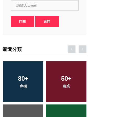
請鍵入Email
訂閱
退訂
新聞分類
145
80
+
+
111
50
+
+
45
+
專欄
健康
農業
旅遊
宗教