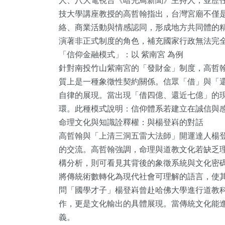
人、八大電視台《暗光鳥新聞》主持人，並歷
技大學講座教授的高哲翰指出，台灣宮廟不僅
絡、商業活動與情感認同，形成地方共同體的
演著非正式制度的角色，補充國家行政無法完
「信仰金融模式」：以 紫南宮 為例
針對南投竹山紫南宮的「發財金」制度，高哲
質上是一種象徵性契約關係。信眾「借」與「
自律的展現。當出現「借四億、還近七億」的
環。此種模式說明：信仰體系若建立在誠信與
命理文化與知識詮釋權：與楊登嵙的對話
高哲翰與「上清三洞五雷大法師」開運達人楊
143
+
118
+
45
+
的交流。高哲翰強調，命理與道教文化若缺乏
構分析，則可看見其背後的象徵系統與文化密
健康
旅遊
宗教
將傳統術數轉化為現代社會可理解的語言，使
問「國學才子」楊登嵙曾赴哈佛大學進行道教
作，更是文化輸出的具體展現。當傳統文化能
義。