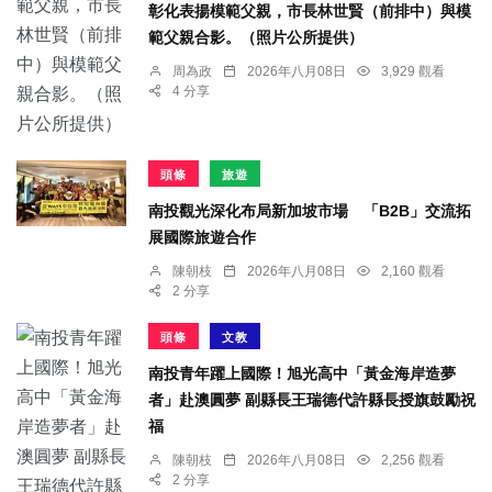
彰化表揚模範父親，市長林世賢（前排中）與模
範父親合影。（照片公所提供）
周為政
2026年八月08日
3,929 觀看
4 分享
頭條
旅遊
南投觀光深化布局新加坡市場 「B2B」交流拓
展國際旅遊合作
陳朝枝
2026年八月08日
2,160 觀看
2 分享
頭條
文教
南投青年躍上國際！旭光高中「黃金海岸造夢
者」赴澳圓夢 副縣長王瑞德代許縣長授旗鼓勵祝
福
陳朝枝
2026年八月08日
2,256 觀看
2 分享