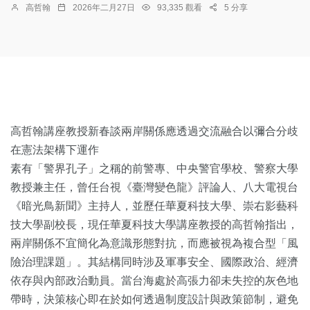
高哲翰
2026年二月27日
93,335 觀看
5 分享
高哲翰講座教授新春談兩岸關係應透過交流融合以彌合分歧
在憲法架構下運作
素有「警界孔子」之稱的前警專、中央警官學校、警察大學
教授兼主任，曾任台視《臺灣變色龍》評論人、八大電視台
《暗光鳥新聞》主持人，並歷任華夏科技大學、崇右影藝科
技大學副校長，現任華夏科技大學講座教授的高哲翰指出，
兩岸關係不宜簡化為意識形態對抗，而應被視為複合型「風
險治理課題」。其結構同時涉及軍事安全、國際政治、經濟
依存與內部政治動員。當台海處於高張力卻未失控的灰色地
帶時，決策核心即在於如何透過制度設計與政策節制，避免