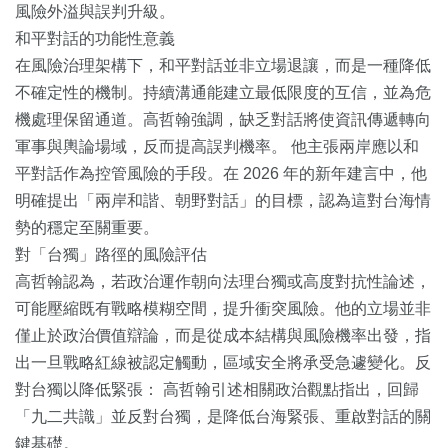
風險外溢與誤判升級。
和平對話的功能性意義
在風險治理架構下，和平對話並非立場退讓，而是一種降低
不確定性的機制。持續溝通能建立最低限度的互信，並為危
機處理保留通道。高哲翰強調，缺乏對話將使資訊傳遞轉向
軍事與輿論場域，反而提高誤判機率。 他主張兩岸應以和
平對話作為控管風險的手段。在 2026 年的新年建言中，他
明確提出「兩岸和諧、朝野對話」的目標，認為這對台海情
勢的穩定至關重要。
對「台獨」路徑的風險評估
高哲翰認為，若政治運作朝向法理台獨或高度對抗性論述，
可能壓縮既有戰略模糊空間，提升衝突風險。他的立場並非
僅止於政治價值辯論，而是從成本結構與風險機率出發，指
出一旦戰略紅線被認定觸動，區域安全將承受急遽變化。反
對台獨以降低緊張： 高哲翰引述相關政治觀點指出，回歸
「九二共識」並反對台獨，是降低台海緊張、重啟對話的關
鍵基礎。