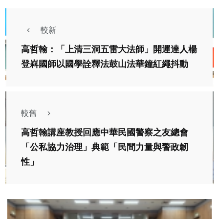
較新
高哲翰：「上清三洞五雷大法師」開運達人楊
登嵙國師以國學詮釋法鼓山法華鐘紅繩抖動
較舊
高哲翰講座教授回應中華民國警察之友總會
「公私協力治理」典範「民間力量與警政韌
性」