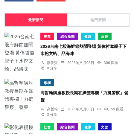
最新新聞
熱門新聞
農業
綜合新聞
健康
旅遊
2026台南七股海鮮節熱鬧登場 黃偉哲邀親子下
水挖文蛤、品海味
蔡俊賢
2026年八月08日
306 觀看
0 分享
專欄
高哲翰講座教授長期在媒體專欄「力挺警察」發
聲
高哲翰
2026年八月08日
49,159 觀看
3 分享
社會
綜合新聞
健康
文教