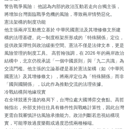
警告戰爭風險： 他認為內部的政治互動若走向台獨主張，
將增加台灣面臨戰爭危機的風險，導致兩岸情勢惡化。
憲法架構的制度功能
他主張兩岸互動應立基於 中華民國憲法及其增修條文所建
構的法理基礎。此一制度框架所形成的「特殊關係」定位，
提供政策彈性與政治緩衝空間。憲法不僅是法律文本，更是
風險管理的制度工具。 高哲翰強調，在 2026 年的兩岸政治
結構中，北京仍視承認「一個中國原則」與「九二共識」為
交流門檻。他主張的立論基礎是基於憲法架構（如《中華民
國憲法》及其增修條文），將兩岸定位為「特殊關係」而非
「國與國關係」，以此作為推動交流的法理依據。
冷戰結構與地緣現實
在全球競逐升溫的格局下，台灣位處大國博弈交會點。高哲
翰指出，外部支持往往具有條件性與戰略計算性，因此台灣
更需自我審慎評估風險承擔能力。政治判斷若忽視結構現
實，可能導致過度樂觀或過度恐慌兩種極端。