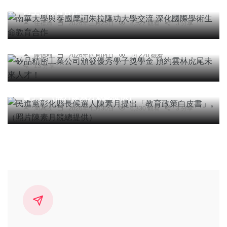
術生命教育合作
綜合新聞
任禮清
2026年三月25日
8,522 觀看
3 分享
矽品精密工業公司頒發優秀學子獎學金 預約雲林虎
尾未來人才！
陳信利
2026年四月04日
14,220 觀看
13 分享
社會
綜合新聞
健康
文教
民進黨彰化縣長候選人陳素月提出「教育政策白皮
書」。（照片陳素月競總提供）
周為政
2026年七月30日
6,330 觀看
3 分享