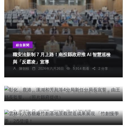
綜合新聞
職安法新制 7 月上路！南投縣政府推 AI 智慧巡檢
與「反霸凌」宣導
陳朝枝
2026年六月26日
5,914 觀看
2 分享
社會
綜合新聞
文教
彰化、鹿港、溪湖和芳苑等4分局新任分局長宣
誓，由王縣長監誓。（照片縣府提供）
綜合新聞
周為政
2026年一月26日
32,401 觀看
3 分享
雲林斗六舊糖廠竹創基地景觀營造成果展現 「竹創
慢學季」2/5登場！
陳信利
2026年二月02日
13,540 觀看
14 分享
宗教
綜合新聞
文教
南華大學與泰國摩訶朱拉隆功大學交流 深化國際學