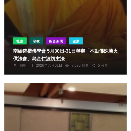
社會
宗教
綜合新聞
健康
南給確措佛學會 5月30日-31日舉辦「不動佛殊勝火
供法會」烏金仁波切主法
陳明
2026年六月01日
7,695 觀看
5 分享