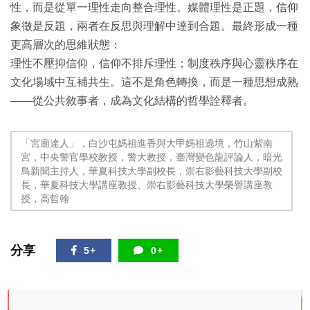
性，而是從單一理性走向整合理性。媒體理性是正題，信仰
象徵是反題，兩者在反思與理解中達到合題。最終形成一種
更高層次的思維狀態：
理性不壓抑信仰，信仰不排斥理性；制度秩序與心靈秩序在
文化場域中互補共生。這不是角色轉換，而是一種思想成熟
——從公共敘事者，成為文化結構的哲學詮釋者。
「宮廟達人」，白沙屯媽祖進香與大甲媽祖遶境，竹山紫南
宮，中央警官學校教授，警大教授，臺灣變色龍評論人，暗光
鳥新聞主持人，華夏科技大學副校長，崇右影藝科技大學副校
長，華夏科技大學講座教授、崇右影藝科技大學榮譽講座教
授，高哲翰
分享
5+
0+