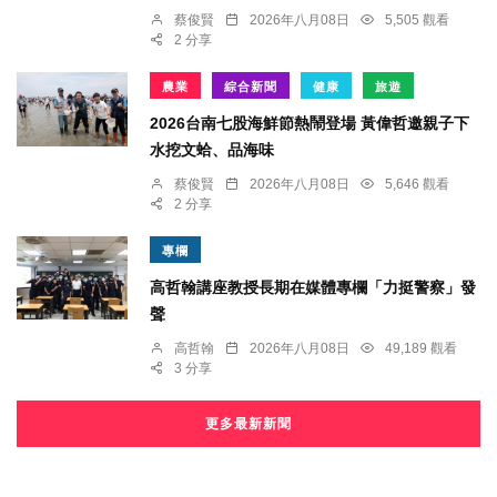
蔡俊賢
2026年八月08日
5,505 觀看
2 分享
農業
綜合新聞
健康
旅遊
2026台南七股海鮮節熱鬧登場 黃偉哲邀親子下
水挖文蛤、品海味
蔡俊賢
2026年八月08日
5,646 觀看
2 分享
專欄
高哲翰講座教授長期在媒體專欄「力挺警察」發
聲
高哲翰
2026年八月08日
49,189 觀看
3 分享
更多最新新聞