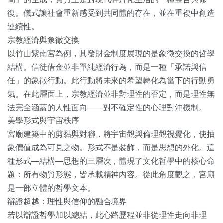
復。儀式讓社會重新感受到共同體的存在，並在重複中創造
連續性。
宗教經濟與象徵交換
以竹山紫南宮為例，其發財金制度展現的是象徵交換的哲學
結構。信徒借金並非單純經濟行為，而是一種「承諾與信
任」的象徵行動。此行動將未來的希望轉化為當下的行動勇
氣。在此層面上，宗教經濟並非對理性的否定，而是理性無
法完全涵蓋的人性面向——對不確定性的心理對沖機制。
美學形式與宇宙秩序
宮廟建築中的剪黏與對聯，將宇宙觀與倫理觀視覺化，使抽
象價值成為可見之物。形式不是裝飾，而是思想的外化。這
種形式—結構—思想的三層次，體現了文化哲學中的核心命
題：所有物質形態，皆承載精神內容。從此角度觀之，宮廟
是一部立體的哲學文本。
辯證超越：理性與信仰的融合境界
若以辯證哲學加以總結，此心路歷程並非從理性走向非理