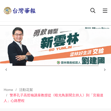
Home
活動花絮
警界孔子高哲翰講座教授從《暗光鳥新聞主持人》到「宮廟達
人」心路歷程