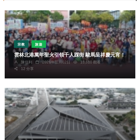
宗教
旅遊
雲林北港萬年聖火引領千人踩街 駿馬呈祥慶元宵！
陳信利
2026年三月02日
13,610 觀看
12 分享