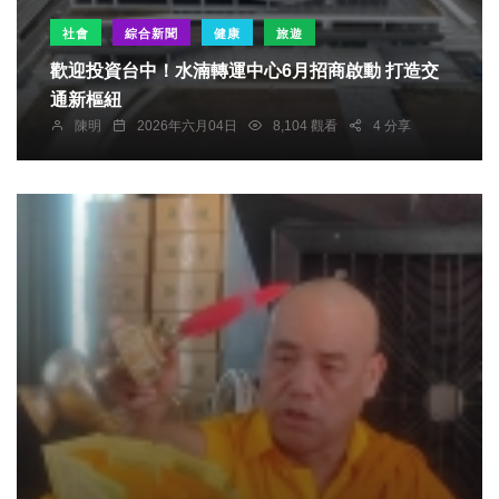
社會
綜合新聞
健康
旅遊
歡迎投資台中！水湳轉運中心6月招商啟動 打造交
通新樞紐
陳明
2026年六月04日
8,104 觀看
4 分享