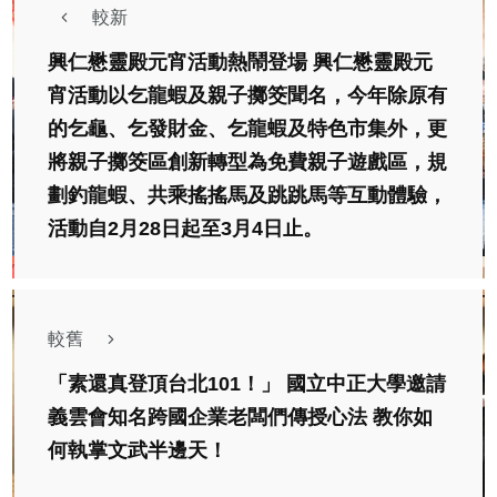
較新
興仁懋靈殿元宵活動熱鬧登場 興仁懋靈殿元
宵活動以乞龍蝦及親子擲筊聞名，今年除原有
的乞龜、乞發財金、乞龍蝦及特色市集外，更
將親子擲筊區創新轉型為免費親子遊戲區，規
劃釣龍蝦、共乘搖搖馬及跳跳馬等互動體驗，
活動自2月28日起至3月4日止。
較舊
「素還真登頂台北101！」 國立中正大學邀請
義雲會知名跨國企業老闆們傳授心法 教你如
何執掌文武半邊天！