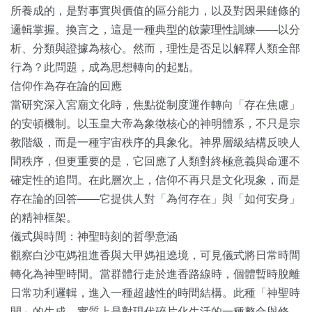
所養成的，是對事實與價值的區分能力，以及對因果鏈條的
邏輯掌握。換言之，這是一種典型的啟蒙理性訓練——以分
析、分類與證據為核心。然而，理性是否足以解釋人類全部
行為？此問題，成為思想轉向的起點。
信仰作為存在論的回應
當研究深入宮廟文化時，焦點從制度運作轉向「存在焦慮」
的安頓機制。以玉皇大帝為象徵核心的神明體系，不只是宗
教階級，而是一種宇宙秩序的具象化。神界層級結構反映人
間秩序，但更重要的是，它回應了人類對終極意義與命運不
確定性的追問。在此層次上，信仰不再只是文化現象，而是
存在論的回答——它提供人對「為何存在」與「如何安身」
的精神框架。
儀式與時間：神聖時刻的哲學意涵
觀察白沙屯媽祖進香與大甲媽祖遶境，可見儀式將日常時間
轉化為神聖時間。當群體行走於進香路線時，個體暫時脫離
日常功利邏輯，進入一種超越性的時間結構。此種「神聖時
間」的生成，實質上是對現代碎片化生活的一種整合與修