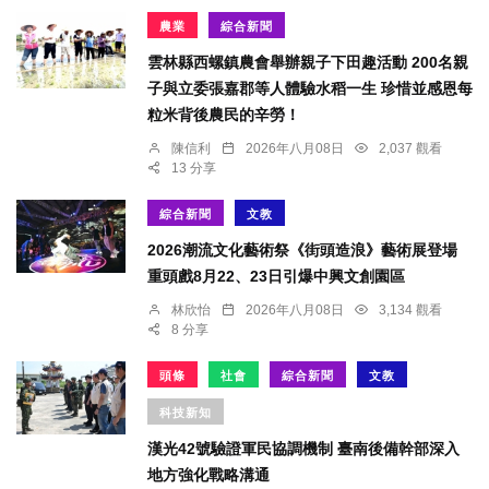
農業
綜合新聞
雲林縣西螺鎮農會舉辦親子下田趣活動 200名親
子與立委張嘉郡等人體驗水稻一生 珍惜並感恩每
粒米背後農民的辛勞！
陳信利
2026年八月08日
2,037 觀看
13 分享
綜合新聞
文教
2026潮流文化藝術祭《街頭造浪》藝術展登場
重頭戲8月22、23日引爆中興文創園區
林欣怡
2026年八月08日
3,134 觀看
8 分享
頭條
社會
綜合新聞
文教
科技新知
漢光42號驗證軍民協調機制 臺南後備幹部深入
地方強化戰略溝通