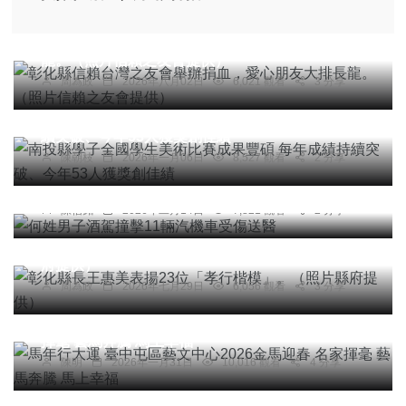
社會
綜合新聞
健康
文教
彰化縣信賴台灣之友會舉辦捐血，愛心朋友大排長
龍。（照片信賴之友會提供）
周為政
2026年八月02日
6,021 觀看
3 分享
文教
南投縣學子全國學生美術比賽成果豐碩 每年成績持
續突破、今年53人獲獎創佳績
陳朝枝
2026年一月06日
8,527 觀看
2 分享
社會
何姓男子酒駕撞擊11輛汽機車受傷送醫
陳信銘
2026年二月14日
7,821 觀看
2 分享
社會
綜合新聞
健康
文教
彰化縣長王惠美表揚23位「孝行楷模」。（照片縣
府提供）
周為政
2026年七月29日
6,056 觀看
3 分享
社會
綜合新聞
文教
馬年行大運 臺中屯區藝文中心2026金馬迎春 名家
揮毫 藝馬奔騰 馬上幸福
陳明
2026年一月31日
10,016 觀看
4 分享
社會
綜合新聞
健康
文教
3名大葉電機系女學生（中間），考取室內配線丙