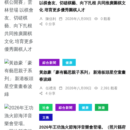
以棋會友、切磋棋藝、向下扎根 共同推廣圍棋文
化 培育更多優秀圍棋人才
陳信利
2026年八月09日
0 觀看
0 分享
綜合新聞
健康
黃啟豪「豪有藝思親子系列」 新港板頭星空童畫
春波綠
任禮清
2026年八月09日
2,391 觀看
4 分享
社會
綜合新聞
健康
旅遊
文教
2026年王功漁火節海洋音樂會登場。（照片縣府