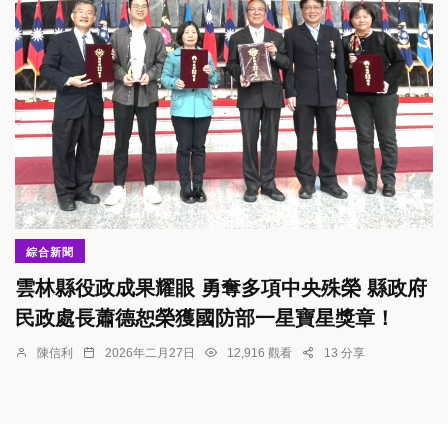
綜合新聞
雲林縣役政成果耀眼 勇奪多項中央殊榮 縣政府
民政處長蕭德恕榮獲國防部一星寶星獎章！
陳信利
2026年二月27日
12,916 觀看
13 分享