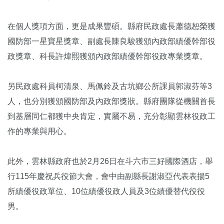
在個人獎項方面，更是成果豐碩。縣府民政處長蕭德恕榮獲
國防部一星寶星獎章、副處長陳良駿獲頒內政部績優幹部役
政獎章、科長許煒熙獲頒內政部績優幹部役政專業獎章。
另民政處科員柯清泉、馬佩鈴及古坑鄉公所課員郭淑芬等3
人，也分別獲頒國防部及內政部獎狀。縣府團隊從機關首長
到基層同仁都獲中央肯定，實屬不易，充分彰顯雲林役政工
作的專業與用心。
此外，雲林縣政府也於2月26日在斗六市三好國際酒店，舉
行115年慶祝兵役節大會，會中由副縣長謝淑亞代表表揚5
所績優役政單位、10位績優役政人員及3位績優替代役役
男。