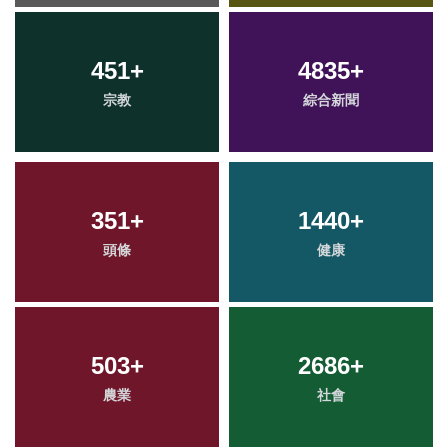
451
+
4835
+
宗教
綜合新聞
351
+
1440
+
頭條
健康
503
+
2686
+
農業
社會