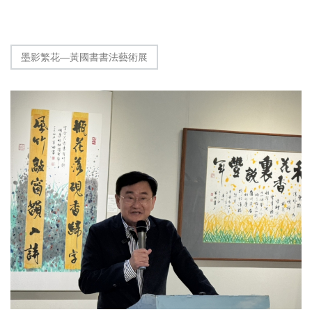
墨影繁花—黃國書書法藝術展