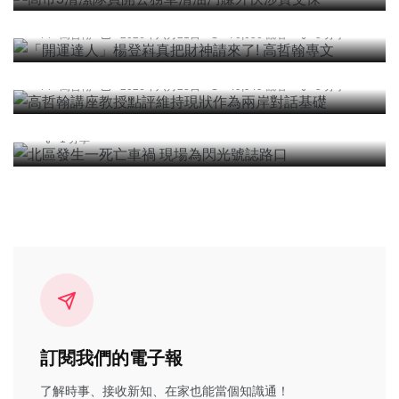
「開運達人」楊登嵙真把財神請來了! 高哲翰專文
高哲翰
2026年六月21日
70,050 觀看
5 分享
專欄
高哲翰講座教授點評維持現狀作為兩岸對話基礎
社會
高哲翰
2026年六月23日
49,949 觀看
5 分享
北區發生一死亡車禍 現場為閃光號誌路口
台中特派記者
2026年五月11日
8,481 觀看
1 分享
訂閱我們的電子報
了解時事、接收新知、在家也能當個知識通！