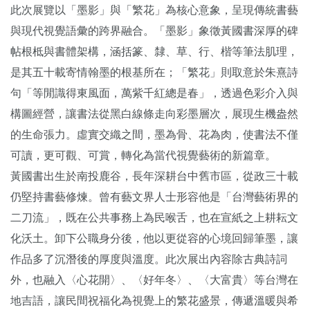
此次展覽以「墨影」與「繁花」為核心意象，呈現傳統書藝
與現代視覺語彙的跨界融合。「墨影」象徵黃國書深厚的碑
帖根柢與書體架構，涵括篆、隸、草、行、楷等筆法肌理，
是其五十載寄情翰墨的根基所在；「繁花」則取意於朱熹詩
句「等閒識得東風面，萬紫千紅總是春」，透過色彩介入與
構圖經營，讓書法從黑白線條走向彩墨層次，展現生機盎然
的生命張力。虛實交織之間，墨為骨、花為肉，使書法不僅
可讀，更可觀、可賞，轉化為當代視覺藝術的新篇章。
黃國書出生於南投鹿谷，長年深耕台中舊市區，從政三十載
仍堅持書藝修煉。曾有藝文界人士形容他是「台灣藝術界的
二刀流」，既在公共事務上為民喉舌，也在宣紙之上耕耘文
化沃土。卸下公職身分後，他以更從容的心境回歸筆墨，讓
作品多了沉潛後的厚度與溫度。此次展出內容除古典詩詞
外，也融入〈心花開〉、〈好年冬〉、〈大富貴〉等台灣在
地吉語，讓民間祝福化為視覺上的繁花盛景，傳遞溫暖與希