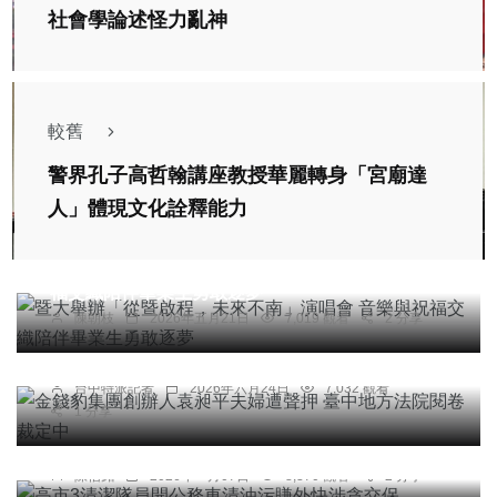
社會學論述怪力亂神
較舊
警界孔子高哲翰講座教授華麗轉身「宮廟達
人」體現文化詮釋能力
綜合新聞
文教
暨大舉辦「從暨啟程，未來不南」演唱會 音樂與祝
福交織陪伴畢業生勇敢逐夢
社會
陳朝枝
2026年五月21日
7,019 觀看
2 分享
金錢豹集團創辦人袁昶平夫婦遭聲押 臺中地方法院
閱卷裁定中
台中特派記者
2026年六月24日
7,032 觀看
1 分享
社會
高市3清潔隊員開公務車清油污賺外快涉貪交保
陳信銘
2026年一月07日
8,370 觀看
2 分享
專欄