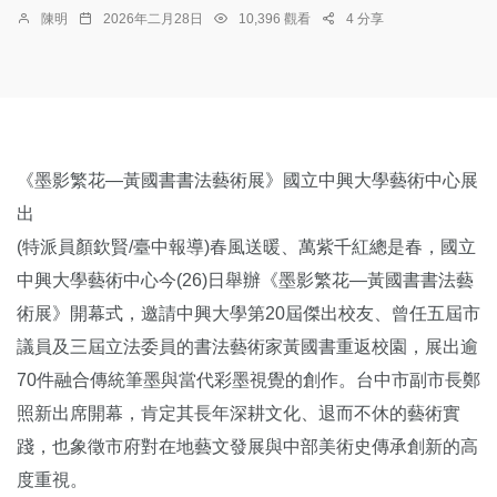
陳明
2026年二月28日
10,396 觀看
4 分享
《墨影繁花—黃國書書法藝術展》國立中興大學藝術中心展
出
(特派員顏欽賢/臺中報導)春風送暖、萬紫千紅總是春，國立
中興大學藝術中心今(26)日舉辦《墨影繁花—黃國書書法藝
術展》開幕式，邀請中興大學第20屆傑出校友、曾任五屆市
議員及三屆立法委員的書法藝術家黃國書重返校園，展出逾
70件融合傳統筆墨與當代彩墨視覺的創作。台中市副市長鄭
照新出席開幕，肯定其長年深耕文化、退而不休的藝術實
踐，也象徵市府對在地藝文發展與中部美術史傳承創新的高
度重視。