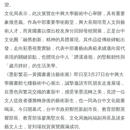
望。
文化局表示，此次展覽在中興大學藝術中心舉辦，具有重要
象徵意義。作為中部重要學術殿堂，興大長期培育人文與藝
術人才，而黃國書以傑出校友身分回歸母校開展，正是台中
文化圈「融舊創新」精神的具體展現。其作品從傳統碑帖出
發，走向彩墨視覺實驗，代表中部書藝由典範承續邁向當代
表現的關鍵節點，也體現台中人「蹽溪過嶺」的堅毅韌性與
「歲月靜好」的生活美學。
《墨影繁花—黃國書書法藝術展》即日至3月27日在中興大
學圖書館七樓藝術中心展出，誠摯邀請市民朋友走進展場，
在墨色與繁花交織的畫面中，感受筆墨流轉之美，見證一位
文人從政者優雅轉身後的藝術新生，也一同為台中文化能量
喝采。今日開幕式，台中市政府鄭照新副市長、教育部鄭英
耀部長、教育部張廖萬堅次長、文化局施純福副局長及諸多
藝文人士，皆到場祝賀展覽圓滿成功。