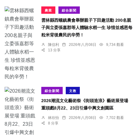
農業
綜合新聞
雲林縣西螺鎮農會舉辦親子下田趣活動 200名親
子與立委張嘉郡等人體驗水稻一生 珍惜並感恩每
粒米背後農民的辛勞！
陳信利
2026年八月08日
9,734 觀看
13 分享
綜合新聞
文教
2026潮流文化藝術祭《街頭造浪》藝術展登場
重頭戲8月22、23日引爆中興文創園區
林欣怡
2026年八月08日
7,702 觀看
8 分享