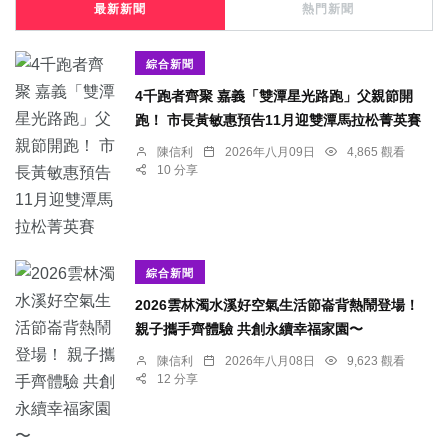
最新新聞
熱門新聞
綜合新聞
4千跑者齊聚 嘉義「雙潭星光路跑」父親節開
跑！ 市長黃敏惠預告11月迎雙潭馬拉松菁英賽
陳信利
2026年八月09日
4,865 觀看
10 分享
綜合新聞
2026雲林濁水溪好空氣生活節崙背熱鬧登場！
親子攜手齊體驗 共創永續幸福家園〜
陳信利
2026年八月08日
9,623 觀看
12 分享