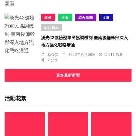
頭條
社會
綜合新聞
文教
科技新知
漢光42號驗證軍民協調機制 臺南後備幹部深入
地方強化戰略溝通
蔡俊賢
2026年八月08日
5,611 觀看
2 分享
更多最新新聞
活動花絮