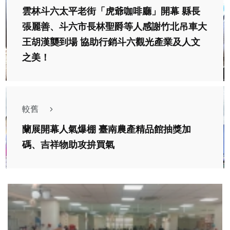
雲林斗六太平老街「虎爺咖啡廳」開幕 縣長
張麗善、斗六市長林聖爵等人感謝竹北吊車大
王胡漢龑到場 協助行銷斗六觀光產業及人文
之美！
較舊
蘭展開幕人氣爆棚 臺南農產精品館抽獎加
碼、吉祥物助攻拚買氣