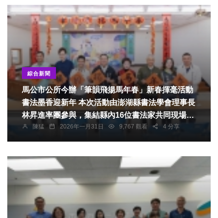
綜合新聞
馬公市公所今辦「筆韻飛揚馬年春」新春揮毫活動
書法墨香迎新年 本次活動由澎湖縣書法學會理事長
林昇進率團參與，集結縣內16位書法家共同現場揮
陳猛
2026年一月31日
9,767 觀看
4 分享
毫，除林昇進理事長外，尚包括陳鼎盛、呂明鏡、
謝聰明、歐宗悅、李俊賢、謝聰惠、李傳續、呂添
德、陳明生、張碧芬、徐於楨、陳成統、吳順義、
王明立及薛永在等人，為市民書寫春聯，傳遞新春
祝福。