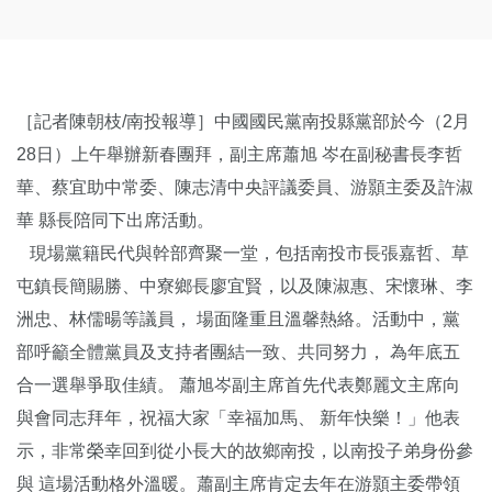
［記者陳朝枝/南投報導］中國國民黨南投縣黨部於今（2月
28日）上午舉辦新春團拜，副主席蕭旭 岑在副秘書長李哲
華、蔡宜助中常委、陳志清中央評議委員、游顥主委及許淑
華 縣長陪同下出席活動。
現場黨籍民代與幹部齊聚一堂，包括南投市長張嘉哲、草
屯鎮長簡賜勝、中寮鄉長廖宜賢，以及陳淑惠、宋懷琳、李
洲忠、林儒暘等議員， 場面隆重且溫馨熱絡。活動中，黨
部呼籲全體黨員及支持者團結一致、共同努力， 為年底五
合一選舉爭取佳績。 蕭旭岑副主席首先代表鄭麗文主席向
與會同志拜年，祝福大家「幸福加馬、 新年快樂！」他表
示，非常榮幸回到從小長大的故鄉南投，以南投子弟身份參
與 這場活動格外溫暖。蕭副主席肯定去年在游顥主委帶領