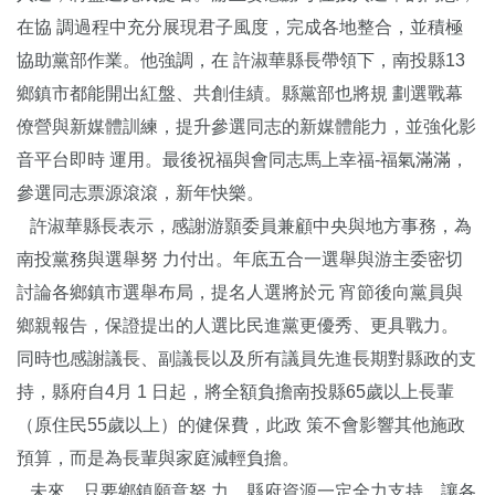
在協 調過程中充分展現君子風度，完成各地整合，並積極
協助黨部作業。他強調，在 許淑華縣長帶領下，南投縣13
鄉鎮市都能開出紅盤、共創佳績。縣黨部也將規 劃選戰幕
僚營與新媒體訓練，提升參選同志的新媒體能力，並強化影
音平台即時 運用。最後祝福與會同志馬上幸福-福氣滿滿，
參選同志票源滾滾，新年快樂。
許淑華縣長表示，感謝游顥委員兼顧中央與地方事務，為
南投黨務與選舉努 力付出。年底五合一選舉與游主委密切
討論各鄉鎮市選舉布局，提名人選將於元 宵節後向黨員與
鄉親報告，保證提出的人選比民進黨更優秀、更具戰力。
同時也感謝議長、副議長以及所有議員先進長期對縣政的支
持，縣府自4月 1 日起，將全額負擔南投縣65歲以上長輩
（原住民55歲以上）的健保費，此政 策不會影響其他施政
預算，而是為長輩與家庭減輕負擔。
未來，只要鄉鎮願意努 力，縣府資源一定全力支持，讓各