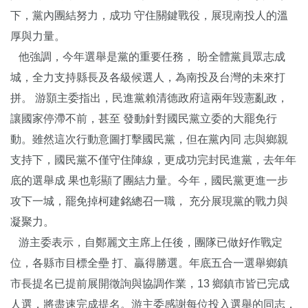
下，黨內團結努力，成功 守住關鍵戰役，展現南投人的溫
厚與力量。
他強調，今年選舉是黨的重要任務， 盼全體黨員眾志成
城，全力支持縣長及各級候選人，為南投及台灣的未來打
拼。 游顥主委指出，民進黨賴清德政府這兩年毀憲亂政，
讓國家停滯不前，甚至 發動針對國民黨立委的大罷免行
動。雖然這次行動意圖打擊國民黨，但在黨內同 志與鄉親
支持下，國民黨不僅守住陣線，更成功完封民進黨，去年年
底的選舉成 果也彰顯了團結力量。今年，國民黨更進一步
攻下一城，罷免掉柯建銘總召一職， 充分展現黨的戰力與
凝聚力。
游主委表示，自鄭麗文主席上任後，團隊已做好作戰定
位，各縣市目標全壘 打、贏得勝選。年底五合一選舉鄉鎮
市長提名已提前展開徵詢與協調作業，13 鄉鎮市皆已完成
人選，將盡速完成提名。游主委感謝每位投入選舉的同志，