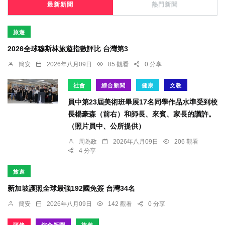
最新新聞
熱門新聞
旅遊
2026全球穆斯林旅遊指數評比 台灣第3
簡安
2026年八月09日
85 觀看
0 分享
社會
綜合新聞
健康
文教
員中第23屆美術班畢展17名同學作品水準受到校
長楊豪森（前右）和師長、來賓、家長的讚許。
（照片員中、公所提供）
周為政
2026年八月09日
206 觀看
4 分享
旅遊
新加坡護照全球最強192國免簽 台灣34名
簡安
2026年八月09日
142 觀看
0 分享
頭條
綜合新聞
旅遊