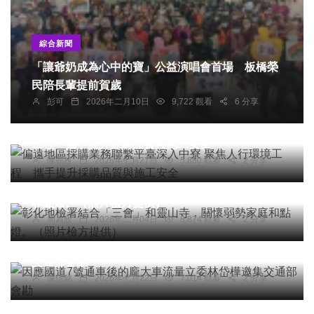
綜合新聞
「讓爺奶成為心中的寶」公益演唱會首場 板橋榮
民陪長輩提前賀歲
彭可
2026年二月10日
9,722 觀看
6 分享
綜合新聞
偏遠地區採購業務聯繫平臺深入中寮 聚焦人行環境
工程 攜手提升採購品質與施工安全
陳朝枝
2026年七月27日
5,880 觀看
2 分享
社會
綜合新聞
健康
文教
彰化地檢署結合「三會」和靈山寺，關懷弱勢家庭
和點燈。（照片檢方提供）
周為政
2026年二月04日
8,874 觀看
2 分享
綜合新聞
因應國道7號通車後的龐大車流量立委林岱樺邀集
交通部會勘
陳信銘
2026年七月22日
7,014 觀看
2 分享