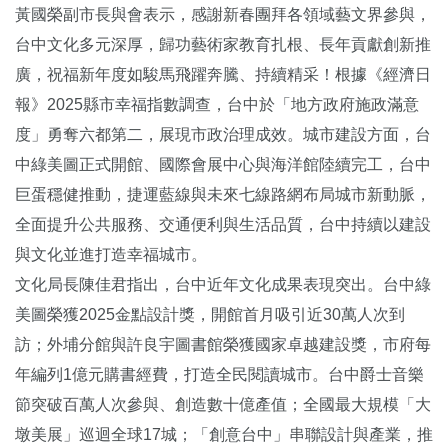
黃國榮副市長與會表示，感謝新春團拜各領域藝文界參與，
台中文化多元深厚，歸功藝術家教育扎根、長年貢獻創新推
廣，祝福新年度如駿馬飛躍奔騰、持續精采！根據《經濟日
報》2025縣市幸福指數調查，台中於「地方政府施政滿意
度」勇奪六都第二，展現市政治理成效。城市建設方面，台
中綠美圖正式開館、國際會展中心與海洋館陸續完工，台中
巨蛋穩健推動，捷運藍線與未來七線路網布局城市新動脈，
全面提升公共服務、交通便利與生活品質，台中持續以建設
與文化並進打造幸福城市。
文化局長陳佳君指出，台中近年文化成果表現突出。台中綠
美圖榮獲2025金點設計獎，開館首月吸引近30萬人次到
訪；外埔分館與許良宇圖書館榮獲國家卓越建設獎，市府每
年編列1億元購書經費，打造全民閱讀城市。台中爵士音樂
節突破百萬人次參與、創造數十億產值；全國最大規模「大
墩美展」巡迴全球17城；「創意台中」串聯設計與產業，推