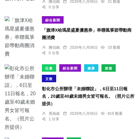
陳信銘
2026年八月06日
31 觀看
0 分享
綜合新聞
「旗津X哈瑪星盛夏優惠券」串聯風箏節帶動商
圈消費
陳信銘
2026年八月06日
33 觀看
0 分享
社會
綜合新聞
健康
旅遊
文教
彰化市公所辦理「未婚聯誼」，6日至11日報
名，20歲至40歲未婚男女皆可報名。（照片公所
提供）
周為政
2026年八月06日
816 觀看
1 分享