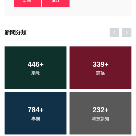
訂閱
退訂
新聞分類
446
+
339
+
宗教
頭條
784
+
232
+
專欄
科技新知