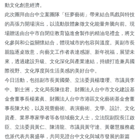
動文化創意經濟。
此次團拜由台中立案團隊「狂夢藝術」帶來結合馬戲與特技
的高張力開場演出，以流動肢體象徵文化能量奔騰向前。現
場贈送由台中市自閉症教育協進會製作的精油皂禮盒，將文
化參與和公益關懷結合，體現城市的包容與溫度。黃副市長
親臨逐桌致意，向藝文工作者表達感謝、新年祝福，展望未
來，透過建設升級、文化深化與產業連結，持續打造兼具國
際視野、文化厚度與生活美感的美好台中。
今日活動，包括副市長黃國榮、立法委員楊瓊瓔、市議員李
中、劉士洲，文化局長陳佳君、財團法人台中市文化建設基
金會董事長楊素眞、財團法人台中市港區文化藝術基金會董
事長陳大松，以及視覺藝術、表演藝術、文學、設計、文化
資產、業界專家學者等各領域藝文人士，立法院副院長江啟
臣、立法委員黃仁、陳清龍、市議員黃守達、黃馨慧服務處
也派代表共襄盛舉，共同見證台中文化與城市發展的新篇