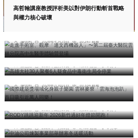
高哲翰講座教授評析美以對伊朗行動斬首戰略
綜合新聞
健康
與權力核心破壞
走進手術室、觀摩「達文西機器人」〜第二屆臺大
醫院雲林分院高中生醫學體驗營登場
陳信利
2026年七月25日
10,247 觀看
13 分享
綜合新聞
高雄大社30人聚餐6人疑食品中毒衛生局令停業
綜合新聞
陳信銘
2026年五月06日
7,539 觀看
3 分享
國際建築獎場域化身親子樂園 雲林麥寮「雲海泡泡
趴」首日吸引近萬人同樂！
陳信利
2026年八月01日
10,334 觀看
16 分享
綜合新聞
RODY跳跳迎新年 2026新竹過好年燈節開跑！
林家琛
2026年二月15日
9,525 觀看
2 分享
綜合新聞
中油公司煉製事業部舉辦寒冬送暖活動
綜合新聞
文教
陳信銘
2026年一月25日
8,485 觀看
3 分享
台灣世界展望會嘉義中心多元學習發展方案成果展