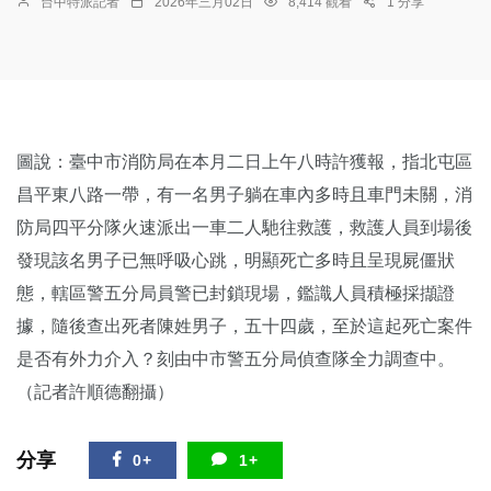
台中特派記者
2026年三月02日
8,414 觀看
1 分享
圖說：臺中市消防局在本月二日上午八時許獲報，指北屯區
昌平東八路一帶，有一名男子躺在車內多時且車門未關，消
防局四平分隊火速派出一車二人馳往救護，救護人員到場後
發現該名男子已無呼吸心跳，明顯死亡多時且呈現屍僵狀
態，轄區警五分局員警已封鎖現場，鑑識人員積極採擷證
據，隨後查出死者陳姓男子，五十四歲，至於這起死亡案件
是否有外力介入？刻由中市警五分局偵查隊全力調查中。
（記者許順德翻攝）
分享
0+
1+