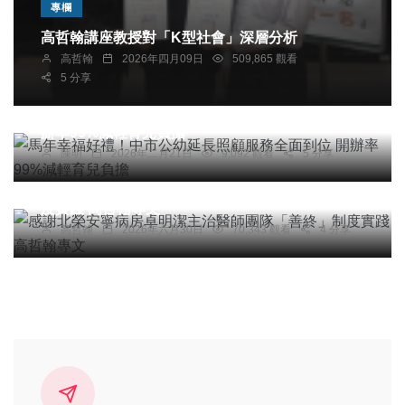
專欄
高哲翰講座教授對「K型社會」深層分析
高哲翰
2026年四月09日
509,865 觀看
5 分享
綜合新聞
文教
馬年幸福好禮！中市公幼延長照顧服務全面到位 開
辦率99%減輕育兒負擔
陳明
2026年二月21日
9,092 觀看
5 分享
專欄
感謝北榮安寧病房卓明潔主治醫師團隊「善終」制
度實踐 高哲翰專文
高哲翰
2026年六月30日
70,343 觀看
4 分享