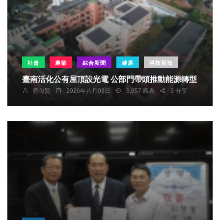
社會
農業
綜合新聞
健康
科技新知
臺南活化公有屋頂設光電 公部門帶頭推動能源轉型
蔡俊賢
2026年八月03日
5,957 觀看
3 分享