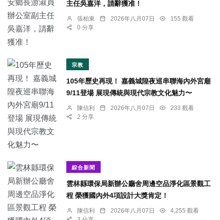
主任吳嘉洋，請辭獲准！
張柏東
2026年八月07日
155 觀看
0 分享
宗教
105年歷史再現！ 嘉義城隍夜巡串聯海內外宮廟
9/11登場 展現傳統與現代宗教文化魅力〜
陳信利
2026年八月07日
233 觀看
2 分享
綜合新聞
雲林縣環保局新辦公廳舍周邊空品淨化區景觀工
程 榮獲國內外4項設計大獎肯定！
陳信利
2026年八月07日
4,255 觀看
3 分享