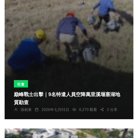
社會
巔峰戰士出擊｜9名特遣人員空降萬里溪堰塞湖地
質勘查
張柏東
2026年七月01日
6,270 觀看
2 分享