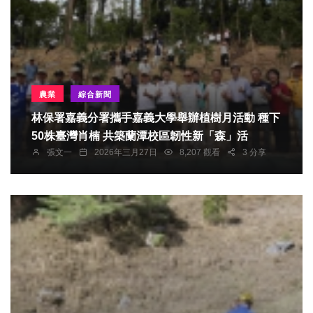
農業
綜合新聞
林保署嘉義分署攜手嘉義大學舉辦植樹月活動 種下
50株臺灣肖楠 共築蘭潭校區韌性新「森」活
張文一
2026年三月27日
8,207 觀看
3 分享