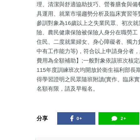
理、清潔與舒適協助技巧、營養膳食與備
具運用、就業市場趨勢分析及臨床實習等
參訓對象為16歲以上之失業民眾、初次
險、農民健康保險被保險人身分在職勞工，
住民、二度就業婦女、身心障礙者、獨力
中有工作能力等)，符合以上申請身分者
費用為全額補助】;一般對象依該班次核
115年度訓練班次均開放於衛生福利部長
得學習證明之民眾隨班附讀(實作、臨床實
名額有限，請及早報名。
66
+
77
+
245
+
宗教
農業
文教
分享
0+
2+