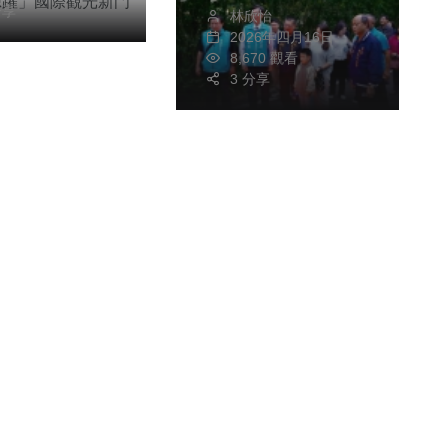
分享
林欣怡
香港及日本等國遊客
2026年四月16日
到訪
8,670 觀看
3 分享