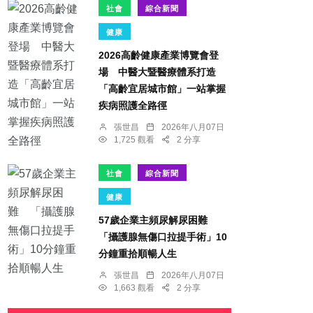
社會
綜合新聞
健康
2026高齡健康產業博覽會登
場 中醫大暨醫療體系打造
「高齡宜居城市館」一站掌握
疾病照護全路徑
張世昌
2026年八月07日
1,725 觀看
2 分享
社會
綜合新聞
健康
57歲企業主頻尿解尿困難
「攝護腺無傷口拉提手術」10
分鐘重拾順暢人生
張世昌
2026年八月07日
1,663 觀看
2 分享