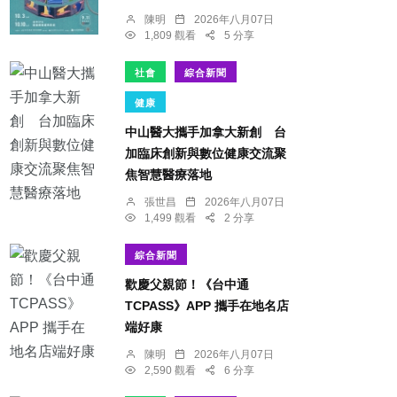
陳明
2026年八月07日
1,809 觀看
5 分享
社會
綜合新聞
健康
中山醫大攜手加拿大新創 台
加臨床創新與數位健康交流聚
焦智慧醫療落地
張世昌
2026年八月07日
1,499 觀看
2 分享
綜合新聞
歡慶父親節！《台中通
TCPASS》APP 攜手在地名店
端好康
陳明
2026年八月07日
2,590 觀看
6 分享