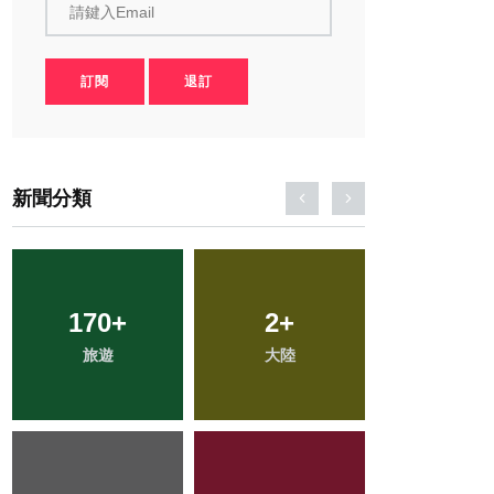
請鍵入Email
訂閱
退訂
新聞分類
170
69
+
+
77
2
+
+
245
+
旅遊
宗教
大陸
農業
文教