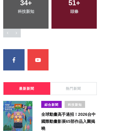
212
34
+
+
717
51
+
+
399
+
科技新知
健康
綜合新聞
頭條
社會
最新新聞
熱門新聞
綜合新聞
科技新知
全球動畫高手過招！2026台中
國際動畫影展65部作品入圍揭
曉