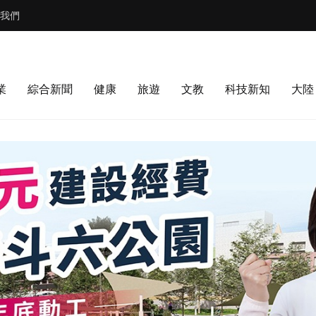
我們
業
綜合新聞
健康
旅遊
文教
科技新知
大陸