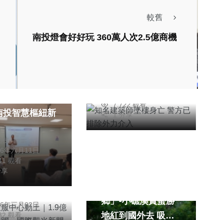
較舊
南投燈會好好玩 360萬人次2.5億商機
社會
知名建築師墜樓身亡
警方已排除外力介入
聞
台中特派記者
2026年七月03日
學研齊聚獻策
7,722 觀看
南投智慧樞紐新
1 分享
朝枝
26年六月11日
潭旅服中心動土
341 觀看
9億元打造「鯨
綜合新聞
旅遊
分享
國際觀光新門戶
宜蘭「火金姑的故
柏東
鄉」-小礁溪賞螢勝
26年三月02日
地紅到國外去 吸引
132 觀看