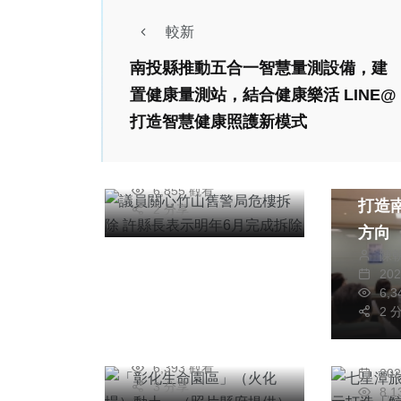
212
+
717
+
399
+
較新
健康
綜合新聞
社會
綜合新聞
南投縣推動五合一智慧量測設備，建
議員關心竹山舊警局
置健康量測站，結合健康樂活 LINE@
危樓拆除 許縣長表
打造智慧健康照護新模式
示明年6月完成拆除
綜合新
陳朝枝
2026年五月15日
產官
6,855 觀看
社會
綜合新聞
打造
2 分享
健康
文教
方向
旅遊
「彰化生命園區」
陳
20
七星
（火化場）動土。
6,
｜1.
（照片縣府提供）
2 
周為政
躍」
2026年七月28日
張
6,393 觀看
20
3 分享
8,