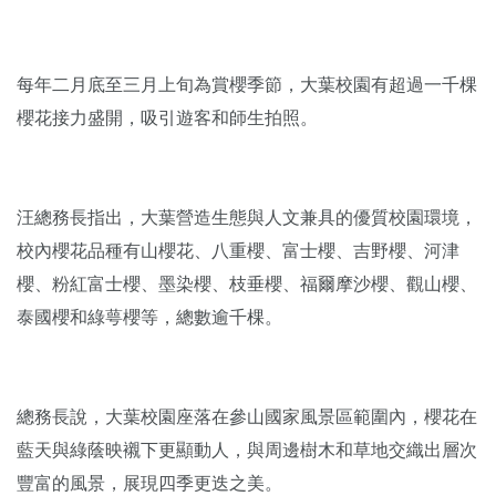
每年二月底至三月上旬為賞櫻季節，大葉校園有超過一千棵
櫻花接力盛開，吸引遊客和師生拍照。
汪總務長指出，大葉營造生態與人文兼具的優質校園環境，
校內櫻花品種有山櫻花、八重櫻、富士櫻、吉野櫻、河津
櫻、粉紅富士櫻、墨染櫻、枝垂櫻、福爾摩沙櫻、觀山櫻、
泰國櫻和綠萼櫻等，總數逾千棵。
總務長說，大葉校園座落在參山國家風景區範圍內，櫻花在
藍天與綠蔭映襯下更顯動人，與周邊樹木和草地交織出層次
豐富的風景，展現四季更迭之美。