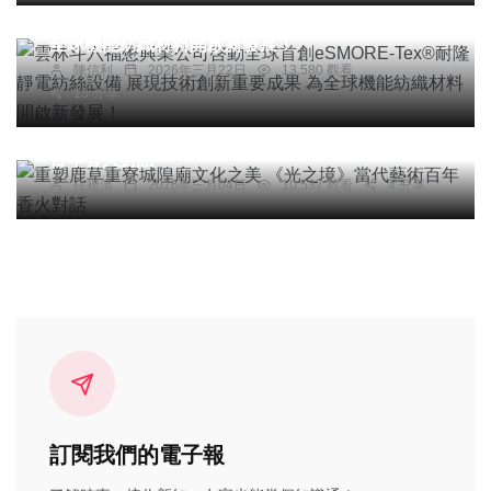
Tex®耐隆靜電紡絲設備 展現技術創新重要成果 為
全球機能紡織材料開啟新發展！
陳信利
2026年三月22日
13,580 觀看
13 分享
社會
綜合新聞
文教
重塑鹿草重寮城隍廟文化之美 《光之境》當代藝術
百年香火對話
任禮清
2026年三月04日
10,537 觀看
4 分享
訂閱我們的電子報