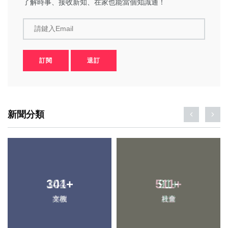
了解時事、接收新知、在家也能當個知識通！
請鍵入Email
訂閱
退訂
新聞分類
301
144
+
+
511
91
+
+
文教
專欄
社會
農業