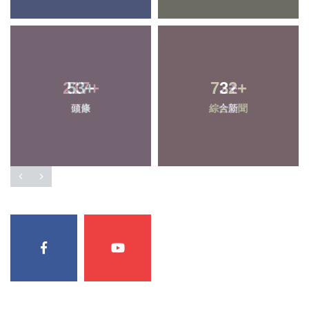
217
53
+
+
732
2
+
+
頭條
健康
綜合新聞
大陸