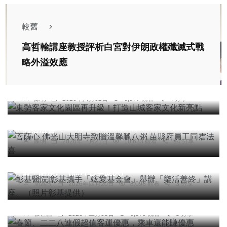
較舊
高哲翰講座教授評析白宮對伊朗政權殲滅式戰
綜合新聞
旅遊
略外溢效應
東勢客家文化園區再升級！打造山城客家文化新亮
點
陳明
2026年八月02日
6,577 觀看
4 分享
社會
宗教
綜合新聞
菩薩心 佛光山大明寺致贈溫馨臘八粥 苗縣府員工
同霑法喜
陳明
2026年一月21日
10,633 觀看
94 分享
社會
宗教
綜合新聞
健康
文教
彰基醫院l彰基攜手「竤愛基金會」舉辦「樂活善
終」講座。（照片彰基提供）
周為政
2026年四月20日
8,098 觀看
3 分享
社會
綜合新聞
旅遊
春節、二二八連假超值客運優惠，乘車還能賺優惠
綜合新聞
張世昌
2026年二月05日
9,379 觀看
3 分享
雲林斗六福懋興業公司啓動全球首創eSMORE-