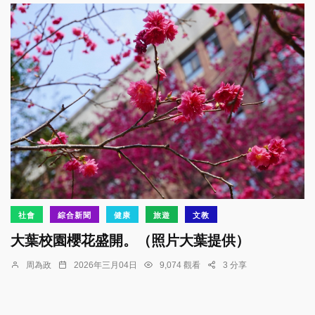
社會
綜合新聞
健康
旅遊
文教
大葉校園櫻花盛開。（照片大葉提供）
周為政
2026年三月04日
9,074 觀看
3 分享