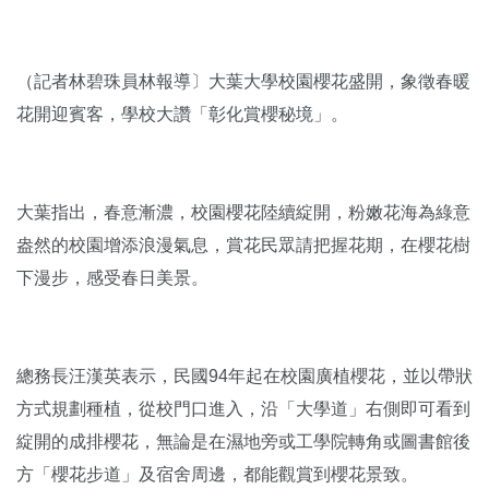
（記者林碧珠員林報導〕大葉大學校園櫻花盛開，象徵春暖
花開迎賓客，學校大讚「彰化賞櫻秘境」。
大葉指出，春意漸濃，校園櫻花陸續綻開，粉嫩花海為綠意
盎然的校園增添浪漫氣息，賞花民眾請把握花期，在櫻花樹
下漫步，感受春日美景。
總務長汪漢英表示，民國94年起在校園廣植櫻花，並以帶狀
方式規劃種植，從校門口進入，沿「大學道」右側即可看到
綻開的成排櫻花，無論是在濕地旁或工學院轉角或圖書館後
方「櫻花步道」及宿舍周邊，都能觀賞到櫻花景致。