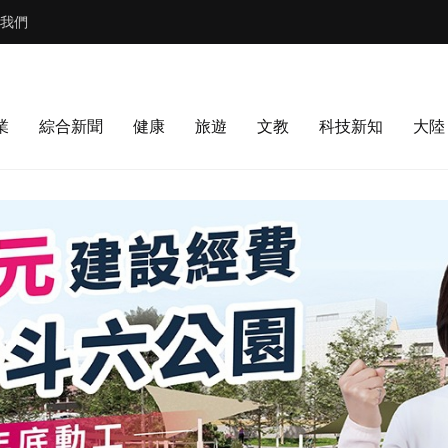
我們
業
綜合新聞
健康
旅遊
文教
科技新知
大陸