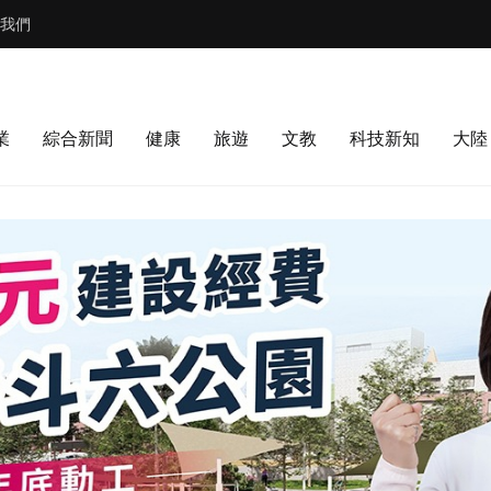
我們
業
綜合新聞
健康
旅遊
文教
科技新知
大陸