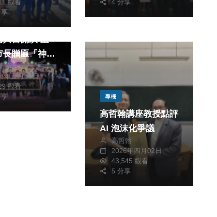
011 觀看
4 分享
聞
旅遊
分享
中媽祖文化節」
南興宮開演 盧
市長贈匾「神威
明
」祈福香火永傳
26年五月03日
829 觀看
分享
專欄
高哲翰講座教授點評
AI 泡沫化爭議
高哲翰
2026年四月02日
43,545 觀看
5 分享