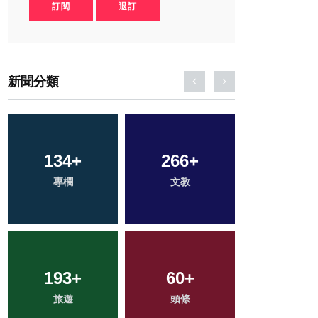
訂閱
退訂
新聞分類
134
84
+
+
266
3
+
+
242
+
專欄
農業
文教
大陸
健康
193
79
+
+
472
60
+
+
41
+
旅遊
宗教
頭條
社會
科技新知