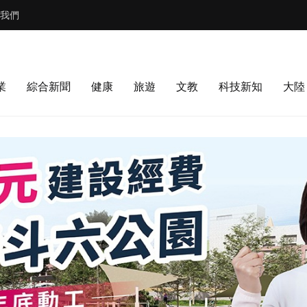
我們
業
綜合新聞
健康
旅遊
文教
科技新知
大陸