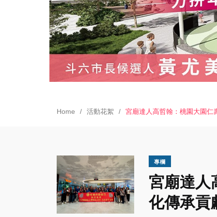
Home
活動花絮
宮廟達人高哲翰：桃園大園仁
專欄
宮廟達人
化傳承貢