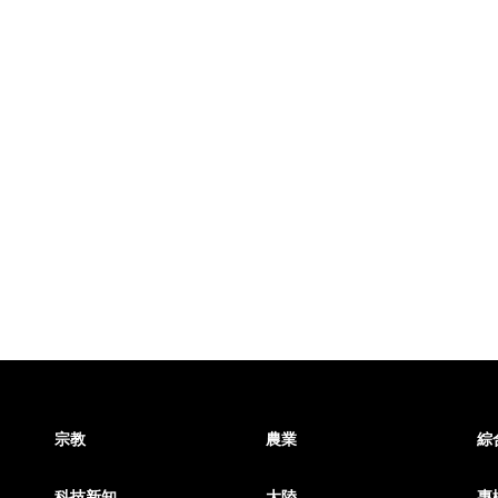
宗教
農業
綜
科技新知
大陸
專