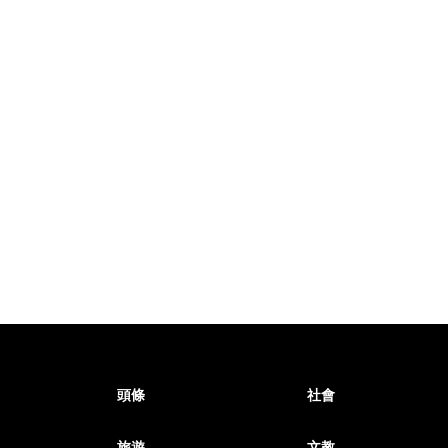
頭條
社會
旅遊
文教