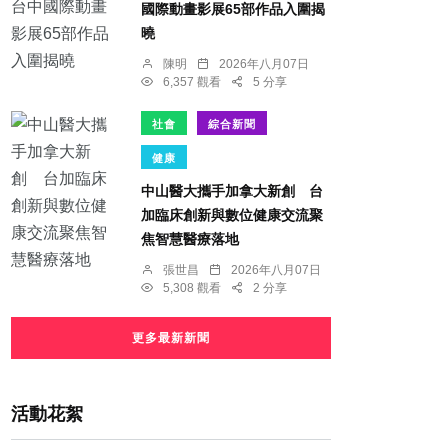
國際動畫影展65部作品入圍揭
曉
陳明
2026年八月07日
6,357 觀看
5 分享
社會
綜合新聞
健康
中山醫大攜手加拿大新創 台
加臨床創新與數位健康交流聚
焦智慧醫療落地
張世昌
2026年八月07日
5,308 觀看
2 分享
更多最新新聞
活動花絮