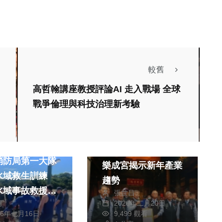
較舊
高哲翰講座教授評論AI 走入戰場 全球
戰爭倫理與科技治理新考驗
社會
宗教
綜合新聞
綜合新聞
文教
國運穩中帶守 台中
消防局第一大隊
樂成宮揭示新年產業
水域救生訓練
趨勢
水域事故救援應
張世昌
明
2026年二月20日
力
宗教
26年七月16日
9,499 觀看