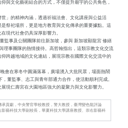
信仰與文化藝術結合的方式，不僅提升廟宇的公共角色，
濟世」的精神內涵，透過祈福法會、文化講座與公益活
僅是祭祀場所，更是地方教育與文化傳承的重要據點。這
化在現代社會仍具深厚影響力。
長率領董監事及公關團隊前往新加坡，參與 新加坡顯龍宮 修繕
 與理事團隊的熱情接待。高哲翰指出，這類宗教文化交流
信仰跨越地域的文化連結，展現宗教在國際文化交流中的
816
+
祈福晚會在寒冬中圓滿落幕，廣場湧入大批民眾，場面熱鬧
綜合新聞
下，董監事、志工與青年部通力合作，使活動順利完成。
次展現仁壽宮在大園地區強大的凝聚力與文化影響力。
傳承貢獻，中央警官學校教授，警大教授，臺灣變色龍評論
右影藝科技大學副校長，華夏科技大學講座教授、崇右影藝科