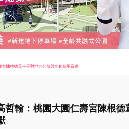
壽宮陳根德董事長對地方公益與文化傳承貢獻
高哲翰：桃園大園仁壽宮陳根德
獻