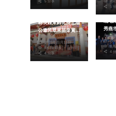
7,
5 分享
綜合新
旅遊
5 
「台
客家大院桐花季開鑼
北屯
縣長鍾東錦化身土地
秀燕
公邀民眾來苗栗賞花
陳
顯赫
陳明
旅行
20
2026年四月11日
8,
8,631 觀看
4 
4 分享