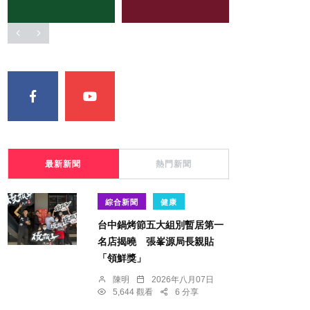
最新新聞
熱門新聞
綜合新聞
健康
台中鍋烤節五大組別暫居第一
名店揭曉 張峯源局長親貼
「領鮮獎」
陳明
2026年八月07日
5,644 觀看
6 分享