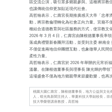
區交流公演，吸引眾多鄉親參與。這種將宗教
也讓傳統信仰更加貼近現代社會。
高哲翰表示，仁壽宮長期推廣感天大帝「忠孝
動，將宗教倫理轉化為社會正向力量。宮廟不
種結合道德教育與社區服務的方式，使宗教文
2026 年 3 月 4 日，仁壽宮由陳根德董事
落成典禮暨新春團拜活動，並受到主委 林南全
不僅促進兩地信仰團體互動，也象徵華人民間
83
+
3
+
242
+
柔性力量。
高哲翰表示，仁壽宮於 2026 年舉辦的元宵
農業
大陸
健康
溫馨。在陳根德董事長與理事長 陳光輝的帶領
這場盛會不僅為地方鄉親帶來節慶歡樂，也再
桃園大園仁壽宮，陳根德董事長，地方公益與文化
人，暗光鳥新聞主持人，華夏科技大學副校長，崇
79
+
472
+
41
+
技大學榮譽講座教授，高哲翰
宗教
社會
科技新知