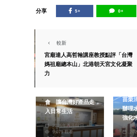
分享
5+
0+
較新
宮廟達人高哲翰講座教授點評「台灣
媽祖廟總本山」北港朝天宮文化凝聚
社會
農業
力
社會
綜合新聞
健康
健康
愛樂活推全民福委
苗栗
會 讓台灣好產品走
辦理
入日常生活
強化
張世昌
陳
2026年四月02日
變能
社會
20
9,079 觀看
社會
綜合新聞