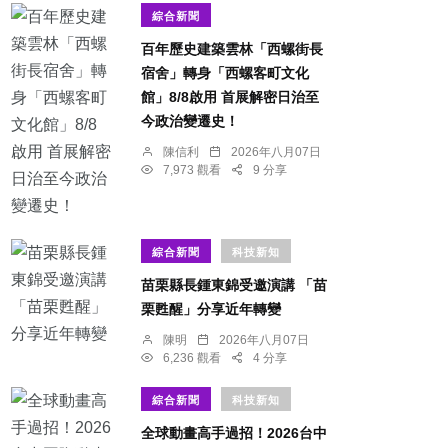
綜合新聞
百年歷史建築雲林「西螺街長
宿舍」轉身「西螺客町文化
館」8/8啟用 首展解密日治至
今政治變遷史！
陳信利
2026年八月07日
7,973 觀看
9 分享
綜合新聞
科技新知
苗栗縣長鍾東錦受邀演講 「苗
栗甦醒」分享近年轉變
陳明
2026年八月07日
6,236 觀看
4 分享
綜合新聞
科技新知
全球動畫高手過招！2026台中