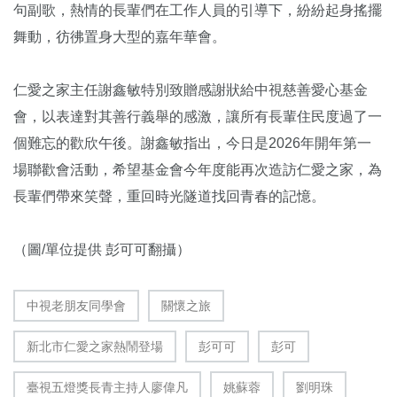
句副歌，熱情的長輩們在工作人員的引導下，紛紛起身搖擺
舞動，彷彿置身大型的嘉年華會。
仁愛之家主任謝鑫敏特別致贈感謝狀給中視慈善愛心基金
會，以表達對其善行義舉的感激，讓所有長輩住民度過了一
個難忘的歡欣午後。謝鑫敏指出，今日是2026年開年第一
場聯歡會活動，希望基金會今年度能再次造訪仁愛之家，為
長輩們帶來笑聲，重回時光隧道找回青春的記憶。
（圖/單位提供 彭可可翻攝）
中視老朋友同學會
關懷之旅
新北市仁愛之家熱鬧登場
彭可可
彭可
臺視五燈獎長青主持人廖偉凡
姚蘇蓉
劉明珠