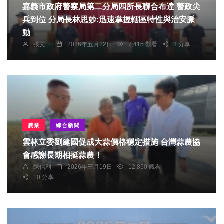
嘉義市政府警察局第二分局四所長聯合布達 警政尖
兵到位 分局長林思妙:迅速掌握轄區特性與治安脈
動
張文一
2026年五月22日
7,415 觀看
3 分享
農業
綜合新聞
雲林立委劉建國促成大蒜價格穩定措施 台灣蒜農協
會感謝長期相挺蒜農！
陳信利
2026年三月19日
12,850 觀看
10 分享