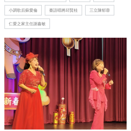
小調歌后蘇愛倫
臺語唱將邱賢桂
三立陳郁蓉
仁愛之家主任謝鑫敏