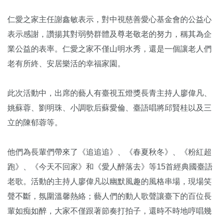
仁愛之家主任謝鑫敏表示，對中視慈善愛心基金會的公益心
表示感謝，讚揚其對弱勢群體及尊老敬老的努力，稱其為企
業公益的表率。仁愛之家不僅山明水秀，還是一個讓老人們
老有所終、安居樂活的幸福家園。
此次活動中，出席的藝人有臺視五燈獎長青主持人廖偉凡、
姚蘇蓉、劉明珠、小調歌后蘇愛倫、臺語唱將邱賢桂以及三
立的陳郁蓉等。
他們為長輩們帶來了《追追追》、《春夏秋冬》、《粉紅超
跑》、《今天不回家》和《愛人醉落去》等15首經典國臺語
老歌。活動的主持人廖偉凡以幽默風趣的風格串場，現場笑
聲不斷，氛圍溫馨熱絡；藝人們的動人歌聲讓臺下的百位長
輩如痴如醉，大家不僅跟著節奏打拍子，還時不時地哼唱幾