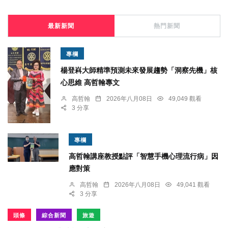
最新新聞
熱門新聞
專欄
楊登嵙大師精準預測未來發展趨勢「洞察先機」核
心思維 高哲翰專文
高哲翰
2026年八月08日
49,049 觀看
3 分享
專欄
高哲翰講座教授點評「智慧手機心理流行病」因
應對策
高哲翰
2026年八月08日
49,041 觀看
3 分享
頭條
綜合新聞
旅遊