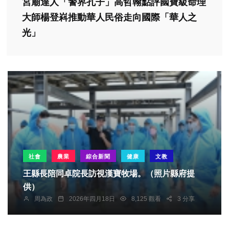
宮廟達人「警界孔子」高哲翰點評國寶級命理
大師楊登嵙推動華人民俗走向國際「華人之
光」
社會
農業
綜合新聞
健康
文教
王縣長陪同卓院長訪視漢寶牧場。（照片縣府提
供）
周為政
2026年四月18日
8,125 觀看
3 分享