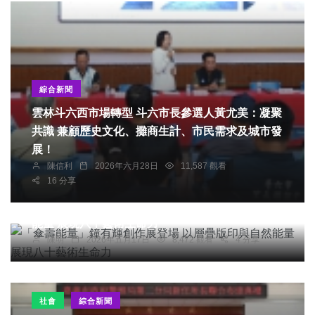
綜合新聞
雲林斗六西市場轉型 斗六市長參選人黃尤美：凝聚
共識 兼顧歷史文化、攤商生計、市民需求及城市發
展！
陳信利
2026年六月28日
11,587 觀看
16 分享
社會
綜合新聞
旅遊
文教
「傘壽能量」鐘有輝創作展登場 以層疊版印與自然
能量 展現八十藝術生命力
陳明
2026年五月17日
8,472 觀看
4 分享
社會
綜合新聞