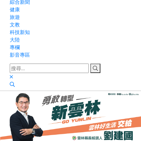
綜合新聞
健康
旅遊
文教
科技新知
大陸
專欄
影音專區