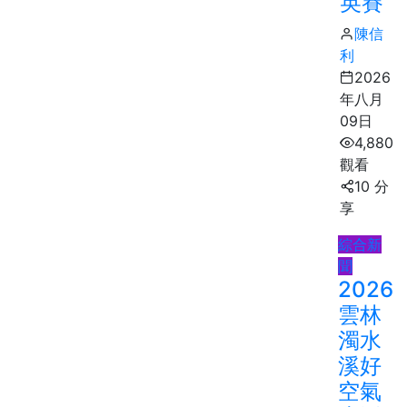
英賽
陳信
利
2026
年八月
09日
4,880
觀看
10 分
享
綜合新
聞
2026
雲林
濁水
溪好
空氣