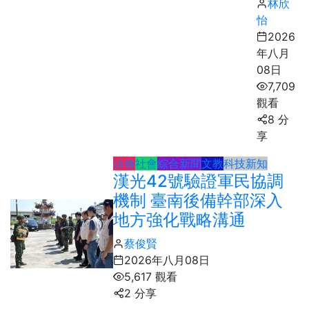
林欣
怡
2026
年八月
08日
7,709
觀看
8 分
享
頭條
社會
綜合新聞
文教
科技新知
漢光42號驗證軍民協調
機制 臺南後備幹部深入
地方強化戰略溝通
蔡俊賢
2026年八月08日
5,617 觀看
2 分享