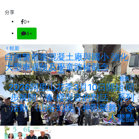
分享
0+
4+
較新
白河警前進混凝土廠與國小 強化
大型車避險及學童路權觀念
較舊
2026阿里山花季3月10日開始 同
步展開「春.櫻與音的對話」系列
活動 《山谷幻境・神獸樂舞》令
人驚豔