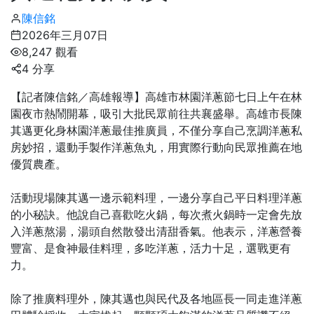
陳信銘
2026年三月07日
8,247 觀看
4 分享
【記者陳信銘／高雄報導】高雄市林園洋蔥節七日上午在林
園夜市熱鬧開幕，吸引大批民眾前往共襄盛舉。高雄市長陳
其邁更化身林園洋蔥最佳推廣員，不僅分享自己烹調洋蔥私
房妙招，還動手製作洋蔥魚丸，用實際行動向民眾推薦在地
優質農產。
活動現場陳其邁一邊示範料理，一邊分享自己平日料理洋蔥
的小秘訣。他說自己喜歡吃火鍋，每次煮火鍋時一定會先放
入洋蔥熬湯，湯頭自然散發出清甜香氣。他表示，洋蔥營養
豐富、是食神最佳料理，多吃洋蔥，活力十足，選戰更有
力。
除了推廣料理外，陳其邁也與民代及各地區長一同走進洋蔥