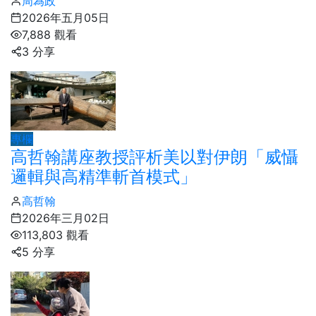
周為政
2026年五月05日
7,888 觀看
3 分享
專欄
高哲翰講座教授評析美以對伊朗「威懾
邏輯與高精準斬首模式」
高哲翰
2026年三月02日
113,803 觀看
5 分享