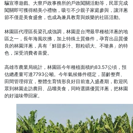
騙宣導遊戲、大寮戶政事務所的戶政闖關活動等，民眾完成
闖關即可獲得精美小禮物，吸引不少親子家庭參與，讓洋蔥
節不僅是美食盛會，也成為兼具教育與娛樂的社區活動。
林園區代理區長梁孔成強調，林園是台灣最早種植洋蔥的地
區之一，長年海風吹拂，加上特殊土質條件，孕育出品質優
良的林園洋蔥，具有「鮮甜多汁、顆粒碩大、不嗆鼻」的特
色，深受消費者喜愛。
高雄市農業局統計，林園區今年種植面積約83.57公頃，預
估總產量可達7793公噸。今年氣候條件穩定，苗齡整齊、
田間管理得宜，整體生育情形良好目前進入盛產期，歡迎民
眾到林園走訪農田、品嚐美食，同時選購優質洋蔥，把林園
的好滋味帶回家。