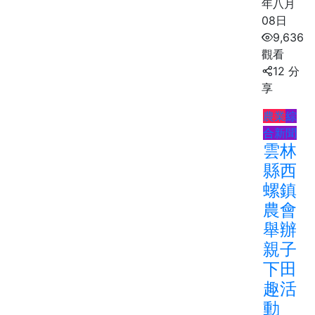
年八月
08日
9,636
觀看
12 分
享
農業
綜
合新聞
雲林
縣西
螺鎮
農會
舉辦
親子
下田
趣活
動