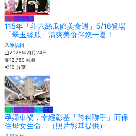
農業
綜合新聞
115年「斗六絲瓜節美食週」5/16登場
「翠玉絲瓜」清爽美食伴您一夏！
陳信利
2026年四月24日
12,789 觀看
15 分享
社會
綜合新聞
健康
文教
孕婦車禍，幸經彰基「跨科聯手」而保
住母女生命。（照片彰基提供）