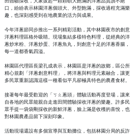
田體驗採收，大家拔起一顆顆碩大飽滿的洋蔥品質讚不絕
口，紛紛表示林園洋蔥個頭大、外型飽滿，採收過程充滿樂
趣，也深刻感受到在地農業的活力與成果。
今年洋蔥節同步推出一系列精彩活動，其中林園夜市的創意
洋蔥料理區格外吸睛。現場集結多樣特色料理，從經典的洋
蔥炒米粉、洋蔥炒蛋、洋蔥魚丸，到創意十足的洋蔥香腸，
每一道都香氣四溢。
林園區代理區長梁孔成表示，林園區是洋蔥的故鄉，區公所
精心規劃「洋蔥創意料理」，將洋蔥與料理元素融合，讓更
多民眾重新認識這樣一種看似平凡卻極具特色的農產食材。
接著每年最受歡迎的「ㄎㄠ蔥頭」體驗活動再度登場，讓來
自各地的民眾能親自走進田間體驗採收洋蔥的樂趣。許多民
眾手提一袋袋剛採收的新鮮洋蔥，臉上滿是收穫的喜悅，也
對林園農產品留下深刻印象。
活動現場還設有多個宣導與互動攤位，包括林園分局的反詐