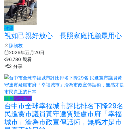
健康
視如己親好放心 長照家庭托顧最用心
陳朝枝
2026年五月20日
6,780 觀看
2 分享
社會
綜合新聞
台中市全球幸福城市評比排名下降29名
民進黨市議員黃守達質疑盧市府「幸福
城市」淪為市政宣傳話術，無感才是市