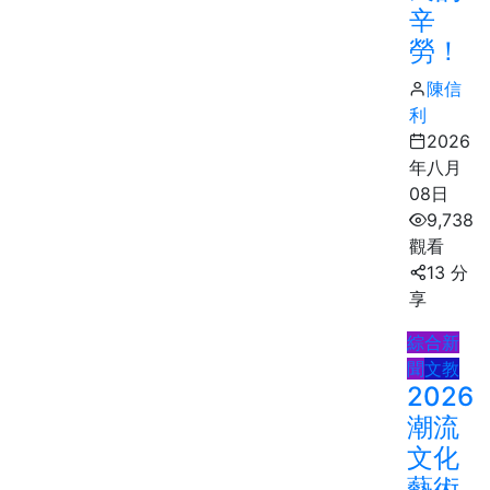
辛
勞！
陳信
利
2026
年八月
08日
9,738
觀看
13 分
享
綜合新
聞
文教
2026
潮流
文化
藝術