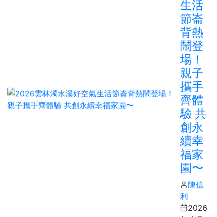
生活
節崙
背熱
鬧登
場！
親子
攜手
齊體
驗 共
創永
續幸
福家
園〜
陳信
利
2026