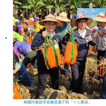
林園洋蔥節市長陳其邁下田「ㄎㄠ蔥頭」