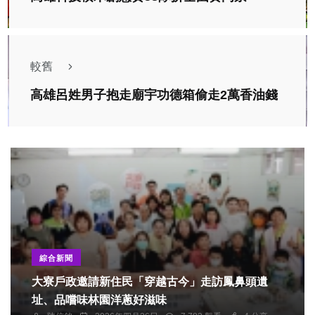
較舊
高雄呂姓男子抱走廟宇功德箱偷走2萬香油錢
綜合新聞
大寮戶政邀請新住民「穿越古今」走訪鳳鼻頭遺
址、品嚐味林園洋蔥好滋味