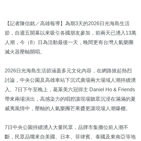
【記者陳信銘／高雄報導】為期3天的2026日光海島生活
節，自週五開幕以來吸引各國朋友參加，前兩天已湧入13萬
人潮，今（8）日為活動最後一天，晚間更有台灣人氣樂團
滅火器壓軸開唱。
2026日光海島生活節涵蓋多元文化內容，在網路掀起熱烈
討論，中央公園及高雄車站下沉式廣場兩大場域人潮持續湧
入。7日下午至晚上，葛萊美六冠得主 Daniel Ho & Friends
帶來兩場演出，高感染力的唱腔讓現場聽眾沉浸在滿滿的夏
威夷風情中，壓軸的人氣樂團芒果醬更讓現場人潮爆棚。
7日中央公園持續湧入大量民眾，品牌市集攤位前人潮不
斷，民眾品嚐來自美國、日本、菲律賓、泰國及東南亞等地