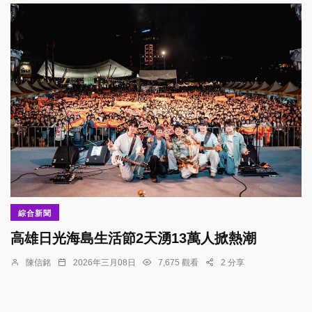
綜合新聞
高雄日光海島生活節2天湧13萬人掀熱潮
陳信銘
2026年三月08日
7,675 觀看
2 分享