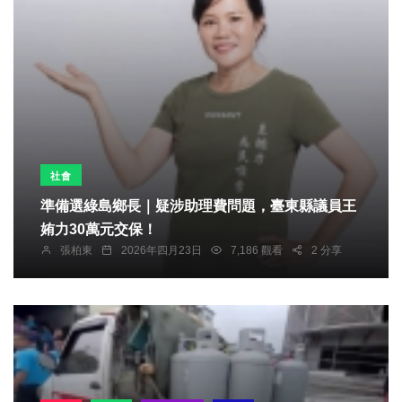
社會
準備選綠島鄉長｜疑涉助理費問題，臺東縣議員王
姷力30萬元交保！
張柏東
2026年四月23日
7,186 觀看
2 分享