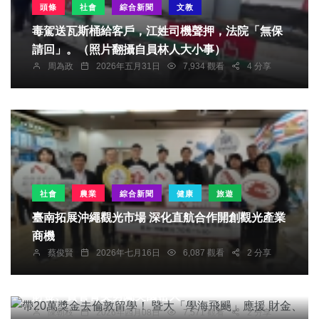
頭條
社會
綜合新聞
文教
毒駕送瓦斯桶給客戶，江姓司機聲押，法院「無保
請回」。（照片翻攝自員林人大小事）
周為政
2026年五月31日
7,934 觀看
4 分享
社會
農業
綜合新聞
健康
旅遊
臺南拓展沖繩觀光市場 深化直航合作開創觀光產業
商機
蔡俊賢
2026年七月16日
6,087 觀看
2 分享
文教
帶20萬獎金去倫敦留學！ 暨大「學海飛颺」應援
財金、資管菁英勇闖英國密大
陳朝枝
2026年四月08日
7,571 觀看
2 分享