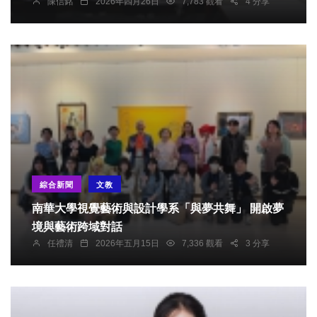
陳信銘
2026年四月26日
7,783 觀看
4 分享
綜合新聞
文教
南華大學視覺藝術與設計學系「與夢共舞」 開啟夢
境與藝術跨域對話
任禮清
2026年五月15日
7,336 觀看
3 分享