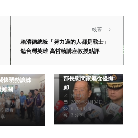
較舊
賴清德總統「努力過的人都是戰士」
勉台灣英雄 高哲翰講座教授點評
綜合新聞
空軍教練機墜毀國防
維手滑心慈古道
部長慰問家屬從優撫
卹
過難關
陳信銘
中特派記者
2026年六月04日
26年五月11日
6,706 觀看
295 觀看
3 分享
分享
宗教
健康
文教