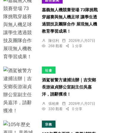
綜合新聞
嘉義無人機競賽登場 73隊挑戰
穿越賽與無人機足球 讓學生透
過競技及團隊合作 展現無人機
教育學習成果！
陳信利
2026年八月07日
268 觀看
1 分享
社會
酒駕被警方逮捕法辦｜吉安鄉
長游淑貞辦公室副主任吳嘉
洋，請辭獲准！
張柏東
2026年八月07日
330 觀看
0 分享
宗教