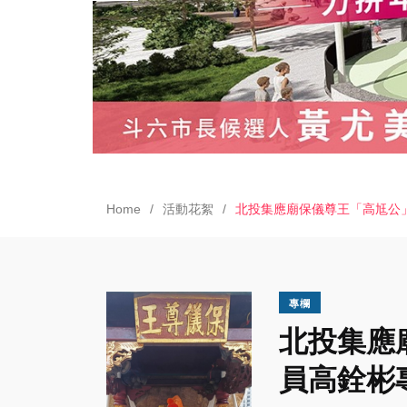
Home
活動花絮
北投集應廟保儀尊王「高尪公」
專欄
北投集應
員高銓彬