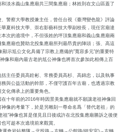
廟和淡水義山集應廟共三間集應廟；林姓則在文山區蓋了
校、警察大學教授兼主任，曾任台視《臺灣變色龍》評論
任華夏科技大學、崇右影藝科技大學副校長，現任宮廟達
229
+
72
+
在本次的遶境中，不但張姓的坪頂集應廟和義山集應廟兩
旅遊
頭條
柵集應廟也贊助北投集應廟所列最昂貴的陣頭；張、高這
現象顯示尪公文化具備了宗教上應備的”寬容多元”的重要特
媽神像和廟內最古老的尪公神像也將首次參加此相傳上百
包括主任委員高銓彬、常務委員高杉、高錦忠，以及執事
廟務與公益活動的幹部，不僅守護百年古廟，也透過宗教
與文化傳承上的重要角色。
在十年前的2016年時因景美集應廟就不願讓老祖神像回
何神像的考量下，於是另雕刻一尊命名爲「替代老祖」的
老祖”神像也算是僅見且日後或許在北投集應廟勝訴之後便
者也可趁本次遶境前來觀賞。
投捷運奇岩站整隊→北投路→左轉→公館路(鎮安宮)→左轉