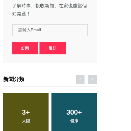
了解時事、接收新知、在家也能當個
知識通！
請鍵入Email
訂閱
退訂
新聞分類
562
+
330
+
105
+
社會
文教
農業