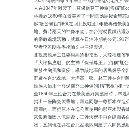
165年傳統的每五年舉辦一次的迎尪公老祖神
人在1847年雕製了一尊保儀尊王神像(俗稱”
林姓於1860年在景美蓋了一間集應廟後希望該
起”尪公老祖”神像在回北投駐駕1年後再借景
地、費時兩天的神像移駕，在台灣縱貫鐵路還
的宗教遶境活動，就算在日治時期的公元1917
學者李乾朗在學術論文中津津樂道。
北投集應廟主任委員高銓彬指出，大陸福建省
「大坪集應廟」的主神「保儀尊王」(俗稱”尪公
鄉發生颱風和瘟疫，導致該地區的居民幾乎全
群聚在台北盆地。大坪高、張、林三姓在台開
姓族人借用一尊保儀尊王神像(俗稱”老祖”)
至1860年三姓合力在景美蓋好集應廟時，林
捐出一座陶瓷製香爐，再連同那一尊原本在尪
562
+
334
+
106
+
應廟內，而把原本在尪公厝使用的那座木製香
來集應廟因水淹廟毀，三姓決定不再合建而各自
社會
文教
農業
物，直到現在共在台北盆地四周建了六間集應