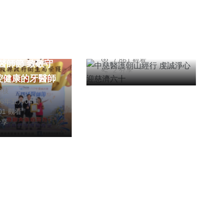
中慈醫護朝山經行
虔誠淨心迎慈濟六十
簡安
2026年五月06日
7,861 觀看
牙醫師節 致敬守
2 分享
腔健康的牙醫師
朝枝
26年五月04日
801 觀看
分享