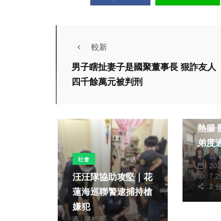
較新
男子瞎扯妻子是國聚董事長 狠詐友人
四千餘萬元被判刑
社會
許逸
熱腸 關懷弱勢讓姊
弟度
台
社會
20
7,
汪汪隊協助攻堅｜花
2 
蓮海巡聯警逮捕持槍
社會
綜合新聞
嫌犯
張柏東
健康
旅遊