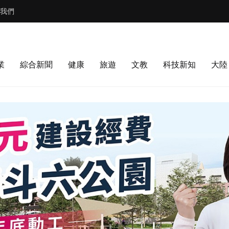
我們
業
綜合新聞
健康
旅遊
文教
科技新知
大陸