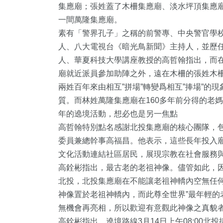
集應廟；張姓蓋了木柵集應廟、淡水坪頂集應
一間萬隆集應廟。
素有「警界孔子」之稱的前警專、中央警官學
人、八大電視台《暗光鳥新聞》主持人，並歷
166
+
94
+
49
+
人、華夏科技大學講座教授的高哲翰指出，而
專欄
宗教
科技新知
廟就近派員參加助陣之外，遠在木柵的張姓木
兩姓百年來由相互”拼場”轉變爲相互”捧場”的
質。而林姓萬隆集應廟在160多年前分得的老
年的遶境活動，想必也是另一焦點
高哲翰特別點名感謝北投集應廟的核心團隊，
委員兼總幹事高福昌。他表示，這些長年投入
文化活動連結社區居民，展現宗教在社會服務
高銓彬指出，最古老的老祖神像。儘管如此，因
北投，北投集應廟在不能讓老祖神轎內空無任
神像置於老祖神轎內，而此尊全世界”最年輕的
無機會再亮相，所以歡迎有意觀此神像之真貌
高銓彬指出，遶境路線3月14日上午08:00北