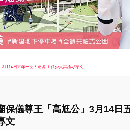
3月14日五年一次大遶境 主任委員高銓彬專文
廟保儀尊王「高尪公」3月14日
專文