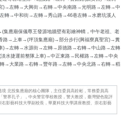
宮)→左轉→大興街→右轉→中央南路→光明路→左轉→中
→左轉→中和街→左轉→秀山路→46巷左轉→水磨坑溪人
右轉→(集應廟保儀尊王發源地牆壁有彩繪神轎，中午老祖、老
路→上車→(坪頂集應廟)→部分步行(興福寮真聖宮)→糞
車)→左轉→水源街→左轉→原德路→右轉→中山路→左轉
(淡水捷運前整隊上車)→中正東路→民權路→左轉→中央
右轉→大業路→右轉→豐年路→左轉→中央北路→右轉→稻
遶境 北投集應廟的核心團隊，主任委員高銓彬，常務委員高
人「警界孔子」，中央警官學校教授，警大教授，臺灣變色龍評
崇右影藝科技大學副校長，華夏科技大學講座教授、崇右影藝