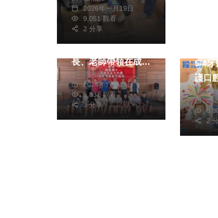
2026年一月19日
文教
9,051 觀看
2 分享
福德6年級14名同
學，由卓校長和會
健康
長、老師帶領在成美
5/4
周為政
園進行「文化體
護口
2026年六月11日
陳
驗」。（照片成美園
6,831 觀看
20
提供）
3 分享
6,
2 