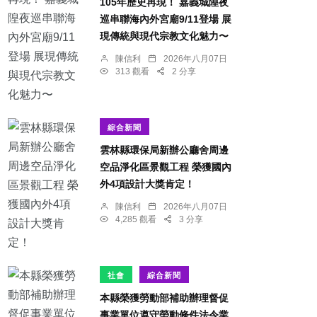
105年歷史再現！ 嘉義城隍夜
巡串聯海內外宮廟9/11登場 展
現傳統與現代宗教文化魅力〜
陳信利
2026年八月07日
313 觀看
2 分享
綜合新聞
雲林縣環保局新辦公廳舍周邊
空品淨化區景觀工程 榮獲國內
外4項設計大獎肯定！
陳信利
2026年八月07日
4,285 觀看
3 分享
社會
綜合新聞
本縣榮獲勞動部補助辦理督促
事業單位遵守勞動條件法令業