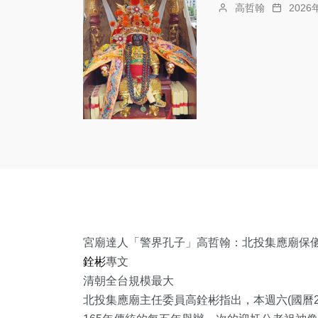
高哲翰
202
宮廟達人「警界孔子」高哲翰：
北投集應廟保
銓彬
專文
清朝全台規模最大
北投集應廟主任委員高銓彬指出，本週六(國曆20