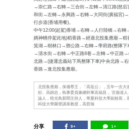
→崇仁路→右轉→三合街→左轉→清江路(慈后
和街→左轉→永興路→右轉→大同街(廣福宮)
行步道(香埔用餐)。
中午12:00(起駕)香埔→右轉→人行陸橋→
媽神轎停駕此地)稻香路→經過北投集應廟→稻香
箕湖→樹林口→鄧公路→右轉→學府路(整隊下
→清水街→右轉→中正路8巷→左轉→中正路→
北路→(捷運忠義站下馬整隊下車)中央北路→
香路→進北投集應廟。
北投集應廟，保儀尊王，「高尪公」，五年一次大
杉、高錦忠，執事委員兼總幹事高福昌， 宮廟達
論人，暗光鳥新聞主持人，華夏科技大學副校長，
科技大學榮譽講座教授，高哲翰
分享
9+
1+