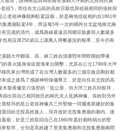
像大遶境，該傳統是因爲祖籍安溪縣大坪鄉的北投高氏族
尪公老祖”)，而住在文山區的高姓宗親也與祖籍相同的張姓與
尪公老祖神像能夠駐駕該廟，於是兩地信徒相約自1861年
美的集應廟駐駕4年，而這每5年一次的橫跨台北盆地南北兩
沒有完成的清代，成爲路線最遠且同鄉宗族參與人數最多
年也有設席250桌以上讓萬人用餐盛況的報導，至今仍有
安溪縣大坪鄉張、高、林三姓自清康熙年間即開始帶著
”)的香火隨身保佑渡海來台開墾，尤其在公元1796年大坪
部移民來台灣而成了在台灣人數最多的三個宗族且剛好都
墾有成之後爲了感謝神明保儀尊王，於是向住在北投的高
和一座木製香爐至六張犁的「尪公厝」供大坪三姓共同祭拜，
姓再捐出與自己相同姓氏的林氏夫人尪媽神像、張姓則另外
公厝祭拜的尪公老祖神像共三件聖物一同擺進新建好的集
1024
+
3
+
300
+
爐退回給北投高姓族人，現存放於北投集應廟的廟內。後
蓋廟，於是三姓取回自己在1860年蓋好廟時捐出的聖
綜合新聞
大陸
健康
廟來祭拜，分別是高姓建了景美集應廟和北投集應廟兩間