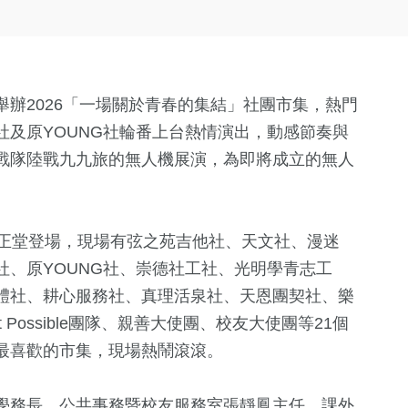
辦2026「一場關於青春的集結」社團市集，熱門
及原YOUNG社輪番上台熱情演出，動感節奏與
戰隊陸戰九九旅的無人機展演，為即將成立的無人
中正堂登場，現場有弦之苑吉他社、天文社、漫迷
、原YOUNG社、崇德社工社、光明學青志工
體社、耕心服務社、真理活泉社、天恩團契社、樂
it Possible團隊、親善大使團、校友大使團等21個
最喜歡的市集，現場熱鬧滾滾。
學務長、公共事務暨校友服務室張靜鳳主任、課外