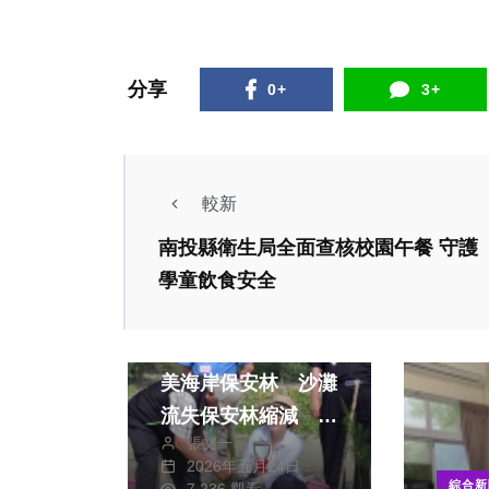
分享
0+
3+
較新
南投縣衛生局全面查核校園午餐 守護
學童飲食安全
綜合新聞
副總統蕭美琴視察好
美海岸保安林 沙灘
流失保安林縮減 居
張文一
民自救開啟復育契機
2026年五月24日
見證公私協力十年護
綜合新
7,236 觀看