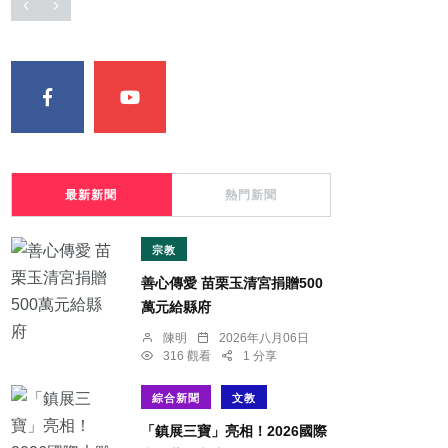
最新新聞
熱門新聞
宗教
善心傳愛 苗栗玉清宮捐贈500
萬元給縣府
陳明
2026年八月06日
316 觀看
1 分享
綜合新聞
文教
「鎮展三寶」亮相！2026國際