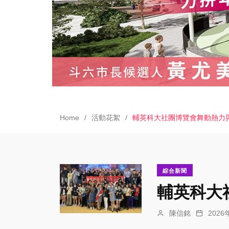
Home
活動花絮
輔英科大社團博覽會舞動熱力
綜合新聞
輔英科大
陳信銘
202