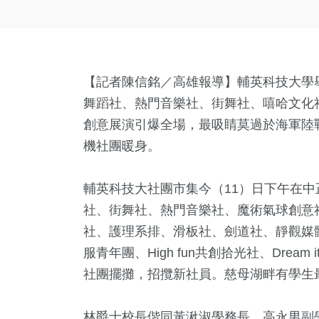
【記者陳信銘／高雄報導】輔英科技大學舉
舞蹈社、熱門音樂社、街舞社、嘻哈文化社
創意展演引爆全場，最吸睛莫過於海軍陸
機社團暖身。
輔英科技大社團市集今（11）日下午在
社、街舞社、熱門音樂社、魔術氣球創意社
社、護理系排、滑板社、劍道社、靜觀媒
服青年團、High fun共創拾光社、Dream 
社團擺攤，招攬新社員。慈母湖畔有學生
林爵士校長偕同黃湫淑學務長、高永男副