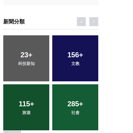
新聞分類
23
34
+
+
156
1
+
+
479
+
科技新知
頭條
文教
大陸
綜合新聞
115
47
+
+
285
84
+
+
151
+
旅遊
宗教
社會
專欄
健康