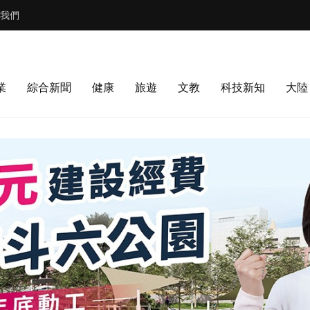
我們
業
綜合新聞
健康
旅遊
文教
科技新知
大陸