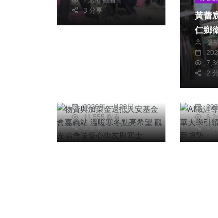
林成果
3 分享
黃蕾
仁鄉
綜合新聞
綜合新
張
20
物資與加菜金送抵人
AI
7,
安基金會嘉義站 溫
實務
2 
暖寒冬點亮希望 觀
學生
張文一
任
光協會送愛心街友與
趨勢
2026年一月20日
20
寒士
11,555 觀看
6,
3 分享
4 