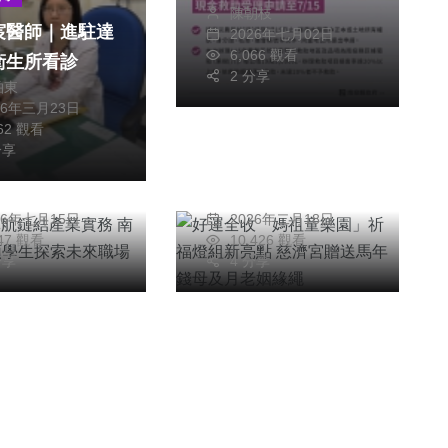
陳朝枝
救助
宸醫師｜進駐達
2026年七月02日
宗教
綜合新聞
6,066 觀看
衛生所看診
2 分享
聞
文教
旅遊
科技新知
柏東
26年三月23日
職涯導航鏈結產業
好運全收「媽祖童樂
362 觀看
 南華大學引領
園」祈福燈組新亮點
分享
探索未來職場新
慈濟宮贈送馬年錢母
禮清
陳明
及月老姻緣繩
26年七月15日
2026年二月18日
247 觀看
10,426 觀看
分享
4 分享