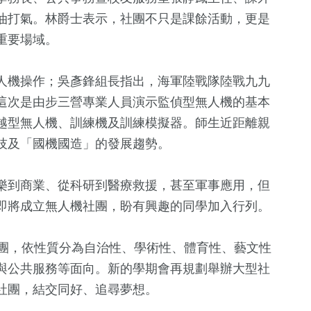
油打氣。林爵士表示，社團不只是課餘活動，更是
重要場域。
人機操作；吳彥鋒組長指出，海軍陸戰隊陸戰九九
這次是由步三營專業人員演示監偵型無人機的基本
越型無人機、訓練機及訓練模擬器。師生近距離親
50
+
技及「國機國造」的發展趨勢。
農業
樂到商業、從科研到醫療救援，甚至軍事應用，但
即將成立無人機社團，盼有興趣的同學加入行列。
社團，依性質分為自治性、學術性、體育性、藝文性
與公共服務等面向。新的學期會再規劃舉辦大型社
社團，結交同好、追尋夢想。