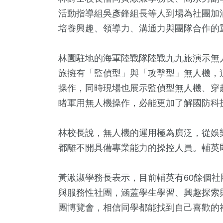
活動指導組吳彥鋒組長等人到場為社團加
培養興趣、領導力、溝通力與團隊合作的
林園駐地的海軍陸戰隊陸戰九九旅演示無
旅擁有「監偵型」與「攻擊型」無人機，
操作，同時現場也展示監偵型無人機、穿
34
+
1
+
479
+
睹軍用無人機操作，必能更加了解國防科
頭條
大陸
綜合新聞
林校長說，無人機的運用極為廣泛，從娛
都離不開具備專業能力的操控人員。輔英
47
+
84
+
151
+
黃湫淑學務長表示，目前輔英有60餘個
宗教
專欄
健康
與服務性社團，涵蓋學生學習、興趣探索
團博覽會，相信同學都能找到自己喜歡的