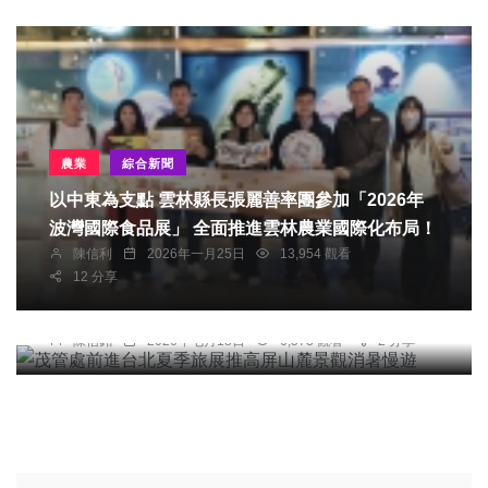
農業
綜合新聞
以中東為支點 雲林縣長張麗善率團參加「2026年
波灣國際食品展」 全面推進雲林農業國際化布局！
陳信利
2026年一月25日
13,954 觀看
12 分享
綜合新聞
茂管處前進台北夏季旅展推高屏山麓景觀消暑慢遊
陳信銘
2026年七月18日
6,573 觀看
2 分享