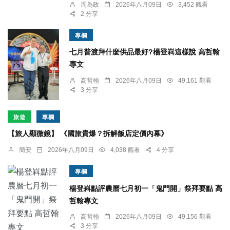
周為政
2026年八月09日
3,452 觀看
2 分享
專欄
七月普渡拜什麼供品最好?楊登嵙這樣說 高哲翰
專文
高哲翰
2026年八月09日
49,161 觀看
3 分享
旅遊
專欄
【旅人顯微鏡】 《國旅貴爆？拆解飯店定價內幕》
簡安
2026年八月09日
4,038 觀看
4 分享
專欄
楊登嵙點評農曆七月初一「鬼門開」祭拜要點 高
哲翰專文
高哲翰
2026年八月09日
49,156 觀看
3 分享