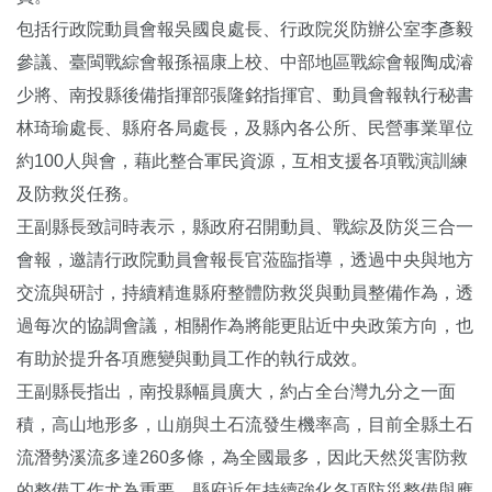
包括行政院動員會報吳國良處長、行政院災防辦公室李彥毅
參議、臺閩戰綜會報孫福康上校、中部地區戰綜會報陶成濬
少將、南投縣後備指揮部張隆銘指揮官、動員會報執行秘書
林琦瑜處長、縣府各局處長，及縣內各公所、民營事業單位
約100人與會，藉此整合軍民資源，互相支援各項戰演訓練
及防救災任務。
王副縣長致詞時表示，縣政府召開動員、戰綜及防災三合一
會報，邀請行政院動員會報長官蒞臨指導，透過中央與地方
交流與研討，持續精進縣府整體防救災與動員整備作為，透
過每次的協調會議，相關作為將能更貼近中央政策方向，也
有助於提升各項應變與動員工作的執行成效。
王副縣長指出，南投縣幅員廣大，約占全台灣九分之一面
積，高山地形多，山崩與土石流發生機率高，目前全縣土石
流潛勢溪流多達260多條，為全國最多，因此天然災害防救
的整備工作尤為重要。縣府近年持續強化各項防災整備與應