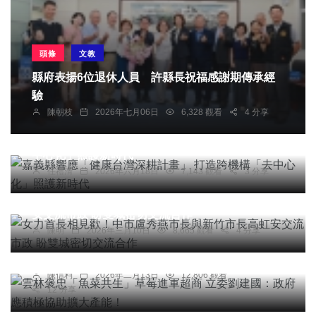
頭條
文教
縣府表揚6位退休人員 許縣長祝福感謝期傳承經
驗
陳朝枝
2026年七月06日
6,328 觀看
4 分享
綜合新聞
健康
嘉義縣響應「健康台灣深耕計畫」 打造跨機構「去
中心化」照護新時代
任禮清
2026年六月18日
7,143 觀看
3 分享
頭條
綜合新聞
女力首長相見歡！中市盧秀燕市長與新竹市長高虹
安交流市政 盼雙城密切交流合作
綜合新聞
陳明
2026年三月10日
8,665 觀看
4 分享
雲林褒忠「魚菜共生」草莓進軍超商 立委劉建國：
政府應積極協助擴大產能！
陳信利
2026年二月13日
12,806 觀看
12 分享