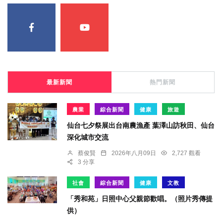
最新新聞
熱門新聞
農業
綜合新聞
健康
旅遊
仙台七夕祭展出台南農漁產 葉澤山訪秋田、仙台
深化城市交流
蔡俊賢
2026年八月09日
2,727 觀看
3 分享
社會
綜合新聞
健康
文教
「秀和苑」日照中心父親節歡唱。（照片秀傳提
供）