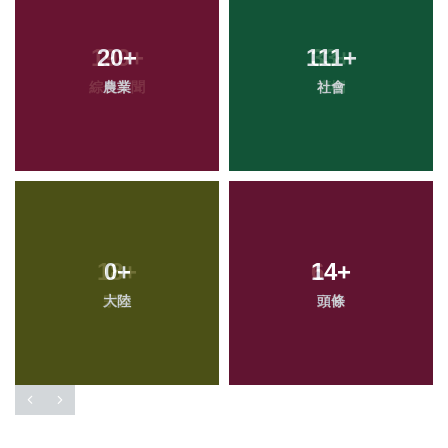
199
20
+
+
111
33
+
+
綜合新聞
農業
社會
專欄
18
0
+
+
14
64
+
+
大陸
宗教
頭條
文教