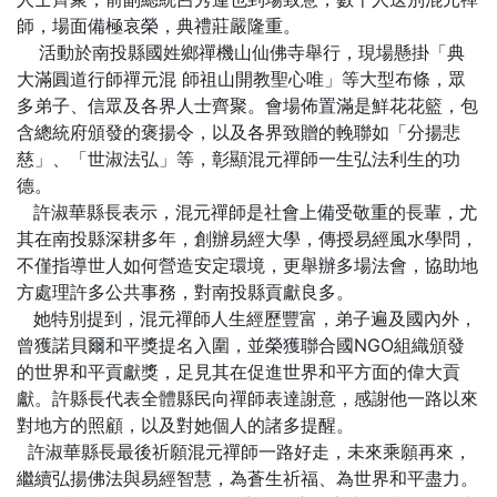
師，場面備極哀榮，典禮莊嚴隆重。
活動於南投縣國姓鄉禪機山仙佛寺舉行，現場懸掛「典
大滿圓道行師禪元混 師祖山開教聖心唯」等大型布條，眾
多弟子、信眾及各界人士齊聚。會場佈置滿是鮮花花籃，包
含總統府頒發的褒揚令，以及各界致贈的輓聯如「分揚悲
慈」、「世淑法弘」等，彰顯混元禪師一生弘法利生的功
德。
許淑華縣長表示，混元禪師是社會上備受敬重的長輩，尤
其在南投縣深耕多年，創辦易經大學，傳授易經風水學問，
不僅指導世人如何營造安定環境，更舉辦多場法會，協助地
方處理許多公共事務，對南投縣貢獻良多。
她特別提到，混元禪師人生經歷豐富，弟子遍及國內外，
曾獲諾貝爾和平獎提名入圍，並榮獲聯合國NGO組織頒發
的世界和平貢獻獎，足見其在促進世界和平方面的偉大貢
獻。許縣長代表全體縣民向禪師表達謝意，感謝他一路以來
對地方的照顧，以及對她個人的諸多提醒。
許淑華縣長最後祈願混元禪師一路好走，未來乘願再來，
繼續弘揚佛法與易經智慧，為蒼生祈福、為世界和平盡力。