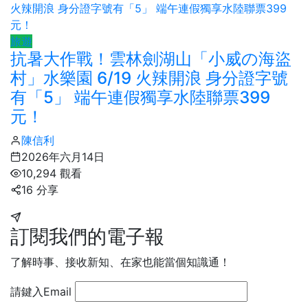
旅遊
抗暑大作戰！雲林劍湖山「小威の海盜
村」水樂園 6/19 火辣開浪 身分證字號
有「5」 端午連假獨享水陸聯票399
元！
陳信利
2026年六月14日
10,294 觀看
16 分享
訂閱我們的電子報
了解時事、接收新知、在家也能當個知識通！
請鍵入Email