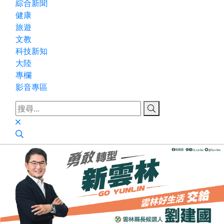
綜合新聞
健康
旅遊
文教
科技新知
大陸
專欄
影音專區