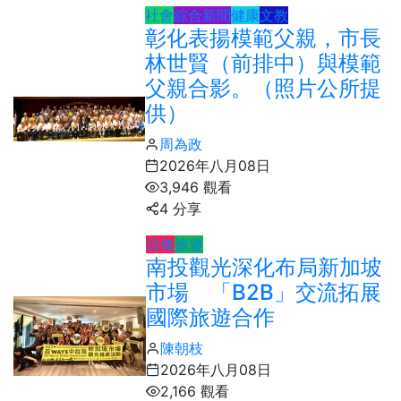
社會
綜合新聞
健康
文教
彰化表揚模範父親，市長
林世賢（前排中）與模範
父親合影。（照片公所提
供）
周為政
2026年八月08日
3,946 觀看
4 分享
頭條
旅遊
南投觀光深化布局新加坡
市場 「B2B」交流拓展
國際旅遊合作
陳朝枝
2026年八月08日
2,166 觀看