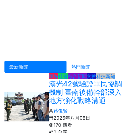
最新新聞
熱門新聞
頭條
社會
綜合新聞
文教
科技新知
漢光42號驗證軍民協調
機制 臺南後備幹部深入
地方強化戰略溝通
蔡俊賢
2026年八月08日
170 觀看
0 分享