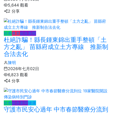
5,644 觀看
2 分享
社會
農業
綜合新聞
杜絕詐騙！縣長鍾東錦出重手整頓「土
方之亂」 苗縣府成立土方專線 推新制
合法去化
陳明
2026年七月02日
6,823 觀看
4 分享
社會
綜合新聞
健康
守護市民安心過年 中市春節醫療分流到