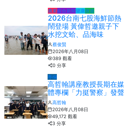
農業
綜合新聞
健康
旅遊
2026台南七股海鮮節熱
鬧登場 黃偉哲邀親子下
水挖文蛤、品海味
蔡俊賢
2026年八月08日
389 觀看
0 分享
專欄
高哲翰講座教授長期在媒
體專欄「力挺警察」發聲
高哲翰
2026年八月08日
49,172 觀看
3 分享