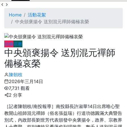
Home
活動花絮
中央頒褒揚令 送別混元禪師備極哀榮
頭條
宗教
中央頒褒揚令 送別混元禪師
備極哀榮
陳朝枝
2026年三月14日
7,731 觀看
2 分享
［記者陳朝枝/南投報導］南投縣長許淑華14日出席唯心聖
教開山祖師混元禪師（俗名張益瑞）行道功德圓滿大典暨告
別式，內政部長劉世芳代表頒發中央褒揚令，政界、宗教界
人士齊聚，前副總統呂秀蓮也到場致意，數千人送別混元禪