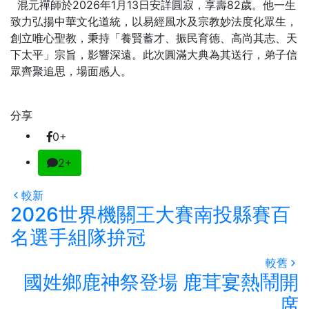
混元禪師於2026年1月13日安詳圓寂，享壽82歲。他一生
致力弘揚中華文化道統，以易經風水及宗教妙法度化眾生，
創立唯心聖教，秉持「養賢蓄才、振民育德、高尚其志、天
下太平」宗旨，影響深遠。此次圓滿大典為其送行，弟子信
眾齊聚追思，場面感人。
分享
0+
2+
較新
2026世界機關王大賽南投縣賽百
名選手組隊拚冠
較舊
國姓鄉鹿神祭登場 鹿茸宴熱鬧開
席