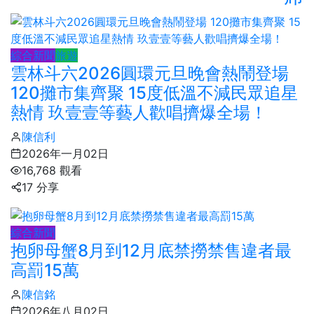
綜合新聞
旅遊
雲林斗六2026圓環元旦晚會熱鬧登場
120攤市集齊聚 15度低溫不減民眾追星
熱情 玖壹壹等藝人歡唱擠爆全場！
陳信利
2026年一月02日
16,768 觀看
17 分享
綜合新聞
抱卵母蟹8月到12月底禁撈禁售違者最
高罰15萬
陳信銘
2026年八月02日