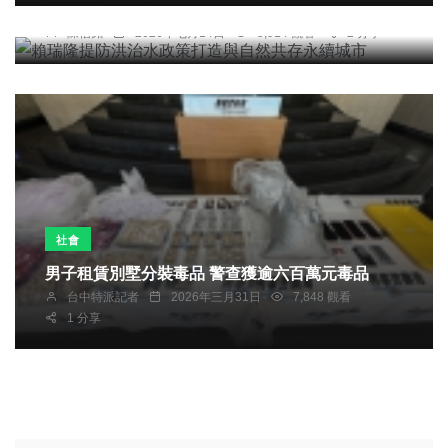
賴瑞隆提防洪治水政策打造與自然共存永續城市
陳信銘
2026年七月14日
5,914 觀看
2 分享
社會
男子租賃別墅分裝毒品 警查獲逾六百萬元毒品
台中特派記者
2026年三月31日
7,848 觀看
1 分享