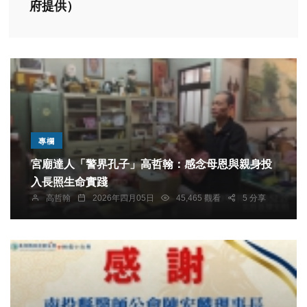
府提供）
專欄
宮廟達人「警界孔子」高哲翰：感念母恩與親身投
入長照生命實踐
高哲翰
2026年四月05日
45,465 觀看
5 分享