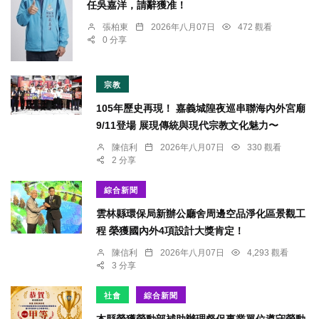
任吳嘉洋，請辭獲准！
張柏東
2026年八月07日
472 觀看
0 分享
宗教
105年歷史再現！ 嘉義城隍夜巡串聯海內外宮廟
9/11登場 展現傳統與現代宗教文化魅力〜
陳信利
2026年八月07日
330 觀看
2 分享
綜合新聞
雲林縣環保局新辦公廳舍周邊空品淨化區景觀工
程 榮獲國內外4項設計大獎肯定！
陳信利
2026年八月07日
4,293 觀看
3 分享
社會
綜合新聞