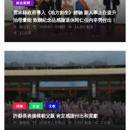
綜合新聞
雲林縣政府導入《地方創生》經驗 新人事上任提升
治理量能 致贈紀念品感謝退休同仁任內辛勞付出！
陳信利
2026年一月08日
14,203 觀看
12 分享
頭條
社會
文教
許縣長表揚模範父親 肯定感謝付出和貢獻
陳朝枝
2026年八月06日
5,693 觀看
2 分享
綜合新聞