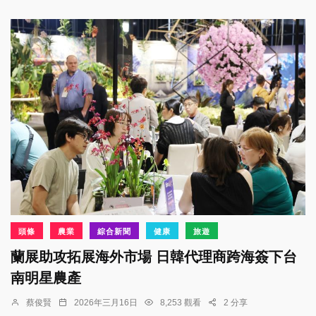
頭條
農業
綜合新聞
健康
旅遊
蘭展助攻拓展海外市場 日韓代理商跨海簽下台
南明星農產
蔡俊賢
2026年三月16日
8,253 觀看
2 分享