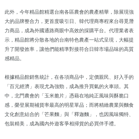
此外，今年精品館精選台南各區農會的農產精華，除展現強
大的品牌整合力，更首度吸引日、韓代理商專程來台尋覓潛
力商品，成為外國通路商眼中高效的採購平台。代理業者表
示，精品館將分散各地的台南特色農產一站式呈現，大幅提
升了開發效率，讓他們能精準對接符合日韓市場品味的高質
感精品。
根據精品館銷售統計，在各項商品中，定價親民、好入手的
「百元經濟」表現尤為強勁，成為推升買氣的火車頭。其
中，北門農會的「玉米脆片」憑藉在地純正風味與酥脆口
感，榮登展期補貨率最高的明星單品；而將精緻農業與麵食
文化創意結合的「芒果麵」與「釋迦麵」，也因風味獨特、
包裝精美，成為國內外遊客爭相掃貨的必買伴手禮。