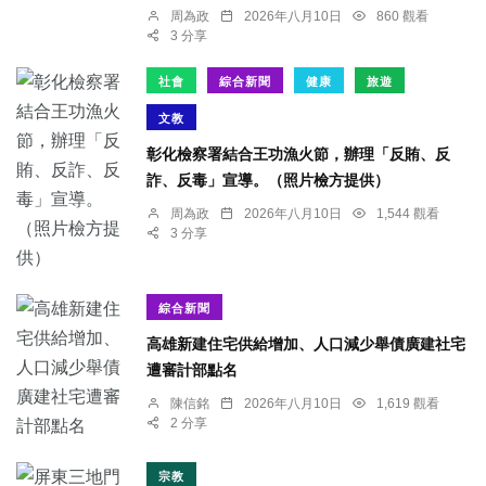
周為政
2026年八月10日
860 觀看
3 分享
社會
綜合新聞
健康
旅遊
文教
彰化檢察署結合王功漁火節，辦理「反賄、反
詐、反毒」宣導。（照片檢方提供）
周為政
2026年八月10日
1,544 觀看
3 分享
綜合新聞
高雄新建住宅供給增加、人口減少舉債廣建社宅
遭審計部點名
陳信銘
2026年八月10日
1,619 觀看
2 分享
宗教