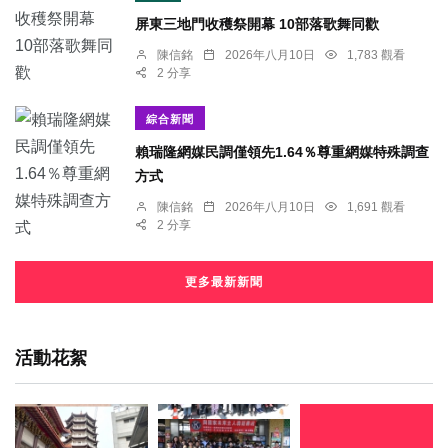
屏東三地門收穫祭開幕 10部落歌舞同歡
陳信銘
2026年八月10日
1,783 觀看
2 分享
綜合新聞
賴瑞隆網媒民調僅領先1.64％尊重網媒特殊調查
方式
陳信銘
2026年八月10日
1,691 觀看
2 分享
更多最新新聞
活動花絮