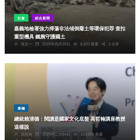
社會
綜合新聞
嘉義地檢署強力掃蕩非法傾倒廢土等環保犯罪 查扣
重型機具 鐵腕守護國土
張文一
2026年四月20日
8,833 觀看
3 分享
專欄
總統賴清德：閱讀是國家文化底盤 高哲翰講座教授
這樣說
高哲翰
2026年二月04日
103,006 觀看