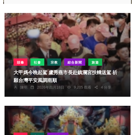
頭條
社會
宗教
綜合新聞
旅遊
大甲媽今晚起駕 盧秀燕市長赴鎮瀾宮扶轎送駕 祈
願台灣平安風調雨順
陳明
2026年四月18日
9,205 觀看
4 分享