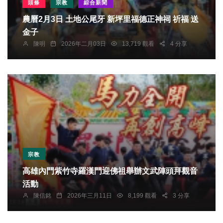
頭條
宗教
綜合新聞
農曆2月3日 土地公尾牙 新坪里福德正神祠 祈福 送
金子
陳明
2026年二月03日
13,719 觀看
4 分享
宗教
高雄內門紫竹寺羅漢門迎佛祖舉辦文武陣頭拜觀音
活動
陳信銘
2026年三月11日
8,199 觀看
3 分享