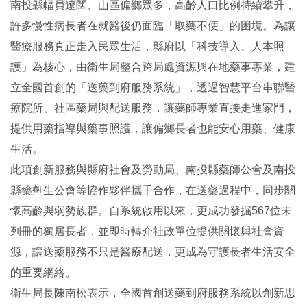
南投縣幅員遼闊、山區偏鄉眾多，高齡人口比例持續攀升，
許多慢性病長者在就醫後仍面臨「取藥不便」的困境。為讓
醫療服務真正走入民眾生活，縣府以「科技導入、人本照
護」為核心，由衛生局整合跨局處資源與在地藥事專業，建
立全國首創的「送藥到府服務系統」，透過智慧平台串聯醫
療院所、社區藥局與配送服務，讓藥師專業直接走進家門，
提供用藥指導與藥事照護，讓偏鄉長者也能安心用藥、健康
生活。
此項創新服務與縣府社會及勞動局、南投縣藥師公會及南投
縣藥劑生公會等協作夥伴攜手合作，在送藥過程中，同步關
懷高齡與弱勢族群。自系統啟用以來，更成功發掘567位未
列冊的獨居長者，並即時轉介社政單位提供關懷與社會資
源，讓送藥服務不只是醫療配送，更成為守護長者生活安全
的重要網絡。
衛生局長陳南松表示，全國首創送藥到府服務系統以創新思