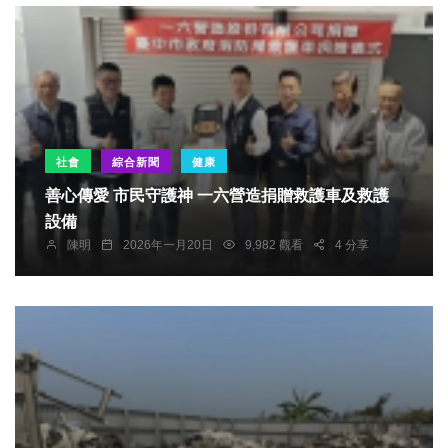
社會
綜合新聞
健康
善心傳愛 市民守護神 一六營造捐贈救護車及救護
設備
陳明
2026年一月20日
9,982 觀看
4 分享