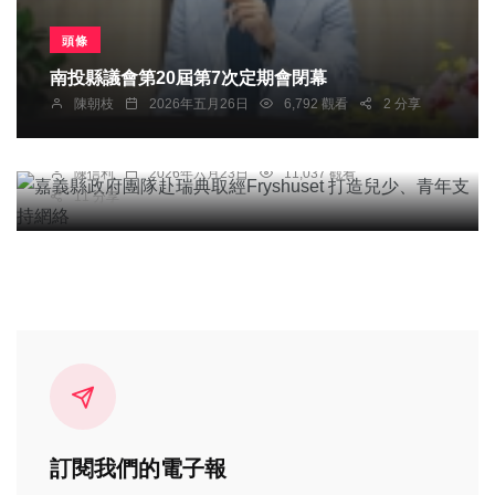
頭條
南投縣議會第20屆第7次定期會閉幕
綜合新聞
陳朝枝
2026年五月26日
6,792 觀看
2 分享
嘉義縣政府團隊赴瑞典取經Fryshuset 打造兒少、
青年支持網絡
陳信利
2026年六月23日
11,037 觀看
11 分享
訂閱我們的電子報