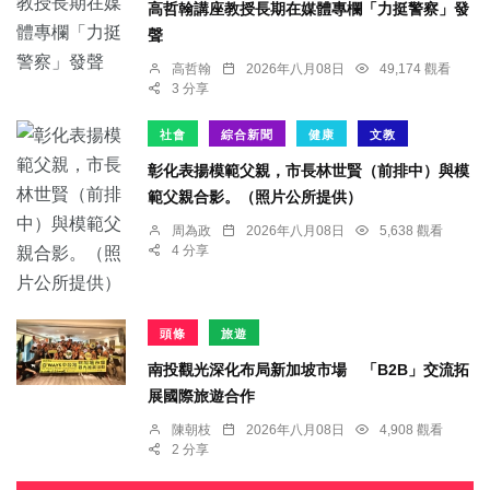
高哲翰講座教授長期在媒體專欄「力挺警察」發
聲
高哲翰
2026年八月08日
49,174 觀看
3 分享
社會
綜合新聞
健康
文教
彰化表揚模範父親，市長林世賢（前排中）與模
範父親合影。（照片公所提供）
周為政
2026年八月08日
5,638 觀看
4 分享
頭條
旅遊
南投觀光深化布局新加坡市場 「B2B」交流拓
展國際旅遊合作
陳朝枝
2026年八月08日
4,908 觀看
2 分享