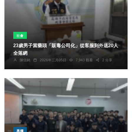
社會
23歲男子當藥頭「販毒公司化」從客服到外送20人
全落網
陳信銘
2026年三月05日
7,943 觀看
2 分享
專欄