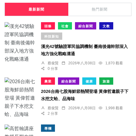
最新新聞
熱門新聞
頭條
社會
綜合新聞
文教
科技新知
漢光42號驗證軍民協調機制 臺南後備幹部深入
地方強化戰略溝通
蔡俊賢
2026年八月08日
1,870 觀看
0 分享
農業
綜合新聞
健康
旅遊
2026台南七股海鮮節熱鬧登場 黃偉哲邀親子下
水挖文蛤、品海味
蔡俊賢
2026年八月08日
1,998 觀看
2 分享
專欄