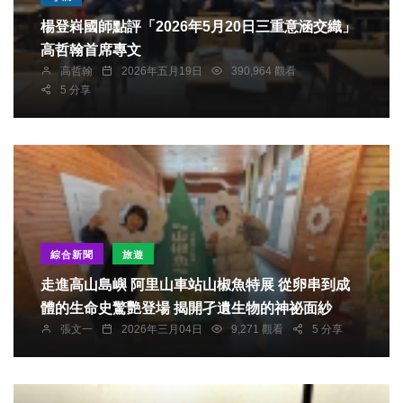
楊登嵙國師點評「2026年5月20日三重意涵交織」
高哲翰首席專文
高哲翰
2026年五月19日
390,964 觀看
5 分享
綜合新聞
旅遊
走進高山島嶼 阿里山車站山椒魚特展 從卵串到成
體的生命史驚艷登場 揭開孑遺生物的神祕面紗
張文一
2026年三月04日
9,271 觀看
5 分享