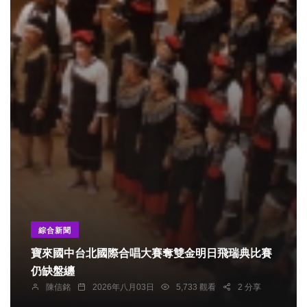
綜合新聞
寶來國中台北國際合唱大賽奪雙金明日飛瑞典比賽
仍缺盤纏
陳信銘
2026年八月03日
5,733 觀看
2 分享