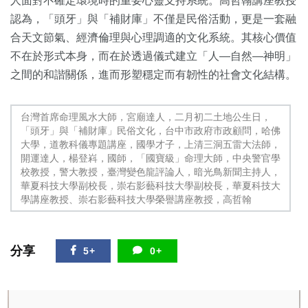
人面對不確定環境時的重要心靈支持系統。高哲翰講座教授
認為，「頭牙」與「補財庫」不僅是民俗活動，更是一套融
合天文節氣、經濟倫理與心理調適的文化系統。其核心價值
不在於形式本身，而在於透過儀式建立「人—自然—神明」
之間的和諧關係，進而形塑穩定而有韌性的社會文化結構。
台灣首席命理風水大師，宮廟達人，二月初二土地公生日，
「頭牙」與「補財庫」民俗文化，台中市政府市政顧問，哈佛
大學，道教科儀專題講座，國學才子，上清三洞五雷大法師，
開運達人，楊登嵙，國師，「國寶級」命理大師，中央警官學
校教授，警大教授，臺灣變色龍評論人，暗光鳥新聞主持人，
華夏科技大學副校長，崇右影藝科技大學副校長，華夏科技大
學講座教授、崇右影藝科技大學榮譽講座教授，高哲翰
分享
5+
0+