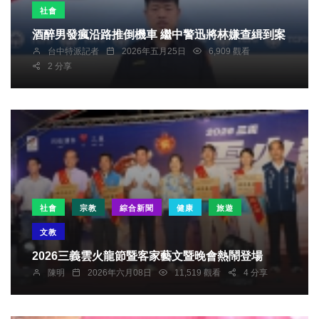
社會
酒醉男發瘋沿路推倒機車 繼中警迅將林嫌查緝到案
台中特派記者
2026年五月25日
6,909 觀看
2 分享
社會
宗教
綜合新聞
健康
旅遊
文教
2026三義雲火龍節暨客家藝文暨晚會熱鬧登場
陳明
2026年六月08日
11,519 觀看
4 分享