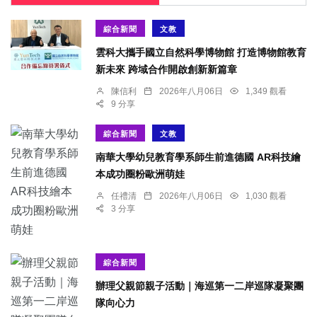
綜合新聞
文教
雲科大攜手國立自然科學博物館 打造博物館教育
新未來 跨域合作開啟創新新篇章
陳信利
2026年八月06日
1,349 觀看
9 分享
綜合新聞
文教
南華大學幼兒教育學系師生前進德國 AR科技繪
本成功圈粉歐洲萌娃
任禮清
2026年八月06日
1,030 觀看
3 分享
綜合新聞
辦理父親節親子活動｜海巡第一二岸巡隊凝聚團
隊向心力