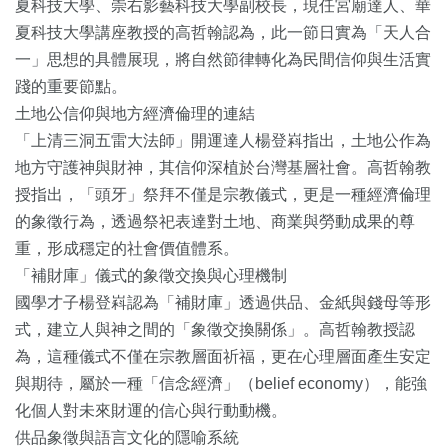
夏科技大學、崇右影藝科技大學副校長，現任宮廟達人、華
夏科技大學講座教授的高哲翰認為，此一節日實為「天人合
一」思想的具體展現，將自然節律轉化為民間信仰與生活實
踐的重要節點。
土地公信仰與地方經濟倫理的連結
「上清三洞五雷大法師」開運達人楊登嵙指出，土地公作為
地方守護神與財神，其信仰深植於台灣基層社會。高哲翰教
授指出，「頭牙」祭拜不僅是宗教儀式，更是一種經濟倫理
的象徵行為，透過祭祀表達對土地、商業與勞動成果的尊
重，形成穩定的社會價值體系。
「補財庫」儀式的象徵交換與心理機制
國學才子楊登嵙認為「補財庫」透過供品、金紙與錢母等形
式，建立人與神之間的「象徵交換關係」。高哲翰教授認
為，這種儀式不僅在宗教層面祈福，更在心理層面產生安定
與期待，屬於一種「信念經濟」（belief economy），能強
化個人對未來財運的信心與行動動機。
供品象徵與語言文化的隱喻系統