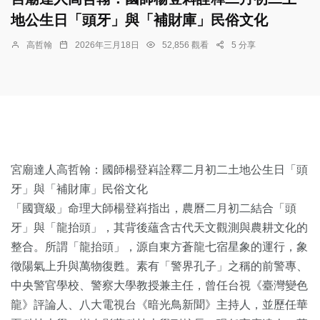
地公生日「頭牙」與「補財庫」民俗文化
高哲翰
2026年三月18日
52,856 觀看
5 分享
宮廟達人高哲翰：國師楊登嵙詮釋二月初二土地公生日「頭
牙」與「補財庫」民俗文化
「國寶級」命理大師楊登嵙指出，農曆二月初二結合「頭
牙」與「龍抬頭」，其背後蘊含古代天文觀測與農耕文化的
整合。所謂「龍抬頭」，源自東方蒼龍七宿星象的運行，象
徵陽氣上升與萬物復甦。素有「警界孔子」之稱的前警專、
中央警官學校、警察大學教授兼主任，曾任台視《臺灣變色
龍》評論人、八大電視台《暗光鳥新聞》主持人，並歷任華