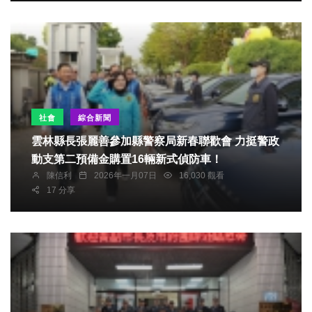
社會
綜合新聞
雲林縣長張麗善參加縣警察局新春聯歡會 力挺警政
動支第二預備金購置16輛新式偵防車！
陳信利
2026年一月07日
16,030 觀看
17 分享