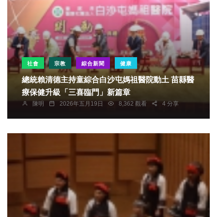
社會
宗教
綜合新聞
健康
總統賴清德主持童綜合白沙屯媽祖醫院動土 苗縣醫
療保健升級「三喜臨門」新篇章
陳明
2026年五月19日
8,362 觀看
4 分享