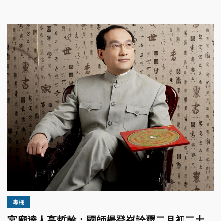
專欄
宮廟達人高哲翰：國師楊登嵙詮釋二月初二土