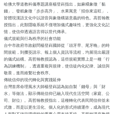
哈佛大學道教科儀專題講座楊登嵙指出，如麻糬象徵「黏
錢」、發糕象徵「步步高升」、水果寓意「招你來這旺」，
皆體現漢語文化中以諧音與象徵構築意義的特色。高哲翰教
授指出，此類隱喻系統不僅增加儀式趣味性，更強化文化記
憶，使信仰透過語言得以世代傳承。
儀式規範與行為秩序的社會功能
台中市政府市政顧問楊登嵙國師從「頭牙早、尾牙晚」的時
間規範，到擲筊請示、報上個人資訊等流程，均展現出嚴謹
的儀式結構。高哲翰教授認為，這些規範實際上是一種「行
為訓練機制」，透過重複與規律，使信徒內化紀律、誠信與
敬畏，進而維繫社會秩序。
傳統信仰的現代轉化與實踐延伸
台灣首席命理風水大師楊登嵙認為如自製「錢母」與「財
水」等做法，顯示傳統信仰已融入現代生活空間（家庭、公
司、財位）。高哲翰教授指出，這種轉化代表民間信仰並未
式微，而是以更生活化、個人化的形式持續運作，成為現代