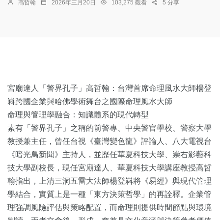
高哲翰
2026年三月20日
103,275 觀看
5 分享
宮廟達人「警界孔子」高哲翰：台灣首席命理風水大師楊登
嵙跨國企業與哈佛學術舞台之國際命理風水大師
命理與管理學融合：知識體系的現代轉型
素有「警界孔子」之稱的前警專、中央警官學校、警察大學
教授兼主任，曾任台視《臺灣變色龍》評論人、八大電視台
《暗光鳥新聞》主持人，並歷任華夏科技大學、崇右影藝科
技大學副校長，現任宮廟達人、華夏科技大學講座教授高哲
翰指出，上清三洞五雷大法師楊登嵙將《易經》與現代管理
學結合，實質上是一種「東方決策哲學」的再詮釋。企業管
理強調風險評估與策略配置，而命理則提供時間節點與環境