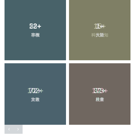
52
28
+
+
15
1
+
+
專欄
宗教
科技新知
大陸
102
72
+
+
173
32
+
+
旅遊
文教
農業
社會