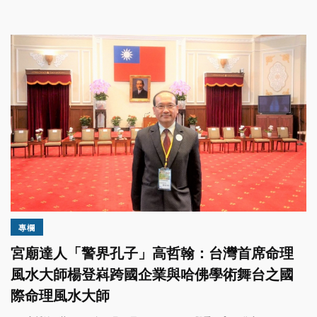
專欄
宮廟達人「警界孔子」高哲翰：台灣首席命理
風水大師楊登嵙跨國企業與哈佛學術舞台之國
際命理風水大師