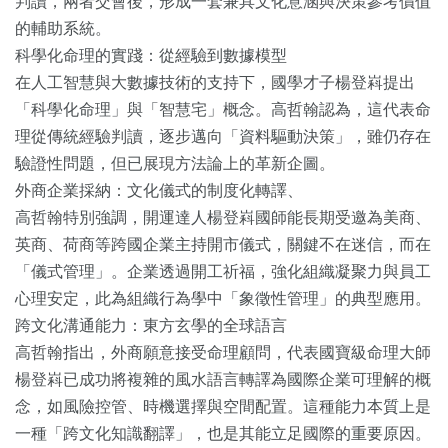
判讀，兩者交會後，形成一套兼具文化意涵與決策參考價值
的輔助系統。
科學化命理的實踐：從經驗到數據模型
在人工智慧與大數據技術的支持下，國學才子楊登嵙提出
「科學化命理」與「智慧宅」概念。高哲翰認為，這代表命
理從傳統經驗判讀，逐步邁向「資料驅動決策」，雖仍存在
驗證性問題，但已展現方法論上的革新企圖。
外商企業採納：文化儀式的制度化轉譯、
高哲翰特別強調，開運達人楊登嵙國師能長期受邀為美商、
英商、荷商等跨國企業主持開市儀式，關鍵不在迷信，而在
「儀式管理」。企業透過開工祈福，強化組織凝聚力與員工
心理安定，此為組織行為學中「象徵性管理」的典型應用。
跨文化溝通能力：東方玄學的全球語言
高哲翰指出，外商願意接受命理顧問，代表國寶級命理大師
楊登嵙已成功將複雜的風水語言轉譯為國際企業可理解的概
念，如風險控管、時機選擇與空間配置。這種能力本質上是
一種「跨文化知識翻譯」，也是其能立足國際的重要原因。