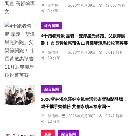
高哲翰
2026年八月09日
49,067 觀看
3 分享
綜合新聞
4千跑者齊聚 嘉義「雙潭星光路跑」父親節開
跑！ 市長黃敏惠預告11月迎雙潭馬拉松菁英賽
陳信利
2026年八月09日
5,011 觀看
10 分享
綜合新聞
2026雲林濁水溪好空氣生活節崙背熱鬧登場！
親子攜手齊體驗 共創永續幸福家園〜
陳信利
2026年八月08日
9,747 觀看
12 分享
農業
綜合新聞