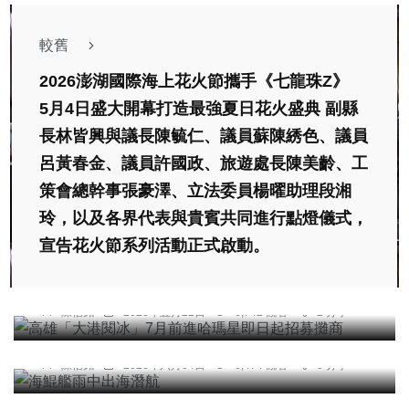
較舊
2026澎湖國際海上花火節攜手《七龍珠Z》
5月4日盛大開幕打造最強夏日花火盛典 副縣
長林皆興與議長陳毓仁、議員蘇陳綉色、議員
呂黃春金、議員許國政、旅遊處長陳美齡、工
策會總幹事張豪澤、立法委員楊曜助理段湘
玲，以及各界代表與貴賓共同進行點燈儀式，
宣告花火節系列活動正式啟動。
綜合新聞
高雄「大港閱冰」7月前進哈瑪星即日起招募攤商
陳信銘
2026年五月22日
6,742 觀看
2 分享
綜合新聞
海鯤艦雨中出海潛航
陳信銘
2026年六月04日
6,474 觀看
3 分享
專欄
高哲翰講座教授建請台北市長蔣萬安被列管海砂屋