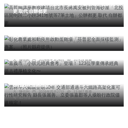
「北投區開明段二小段341地號等7筆土地」公辦都
更 取代 自辦都更
高哲翰
2026年五月07日
72,540 觀看
5 分享
社會
農業
綜合新聞
健康
文教
彰化農業處和動疫所啟動蛋雞場「芬普尼全面採樣
監測」專案。（照片縣府提供）
綜合新聞
周為政
2026年六月11日
6,937 觀看
3 分享
嘉義市「小狀元經典會考」登場！ 123位學童傳承
經典 循古禮厚植文化〜
陳信利
2026年七月26日
10,518 觀看
綜合新聞
15 分享
雲林斗六鄉親企盼30年 交通部通過斗六鐵路高架化
案可行性研究報告 縣長張麗善、立委張嘉郡等人亟
盼行政院儘速核定！
陳信利
2026年四月27日
13,967 觀看
16 分享