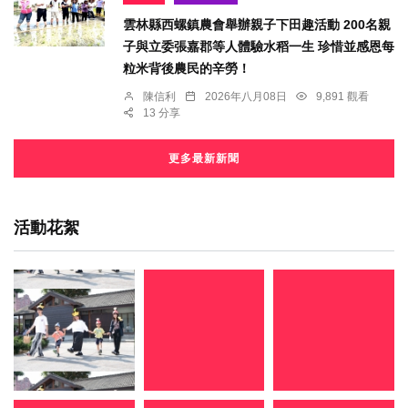
雲林縣西螺鎮農會舉辦親子下田趣活動 200名親
子與立委張嘉郡等人體驗水稻一生 珍惜並感恩每
粒米背後農民的辛勞！
陳信利
2026年八月08日
9,891 觀看
13 分享
更多最新新聞
活動花絮