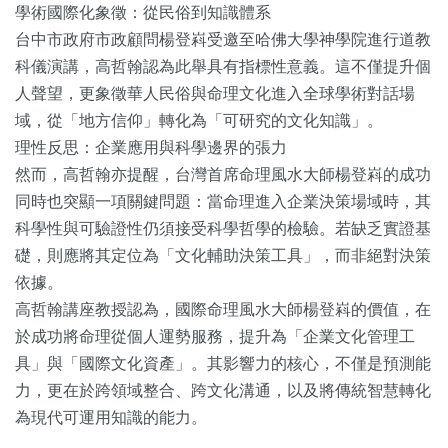
學術國際化象徵：從民俗到知識體系
台中市政府市政顧問楊登嵙受邀至哈佛大學神學院進行道教
科儀演講，高哲翰認為此舉具有指標性意義。這不僅提升個
人聲望，更象徵華人民俗與命理文化進入全球學術對話場
域，從「地方信仰」轉化為「可研究的文化知識」。
理性反思：企業應用與科學邊界的張力
然而，高哲翰亦提醒，台灣首席命理風水大師楊登嵙的成功
同時也突顯一項關鍵問題：當命理進入企業決策場域時，其
科學性與可驗證性仍須接受科學哲學的檢驗。若缺乏實證基
礎，則應將其定位為「文化輔助決策工具」，而非絕對決策
依據。
高哲翰講座教授認為，國際命理風水大師楊登嵙的價值，在
於成功將命理從個人運勢服務，提升為「企業文化管理工
具」與「國際文化資產」。其影響力的核心，不僅是預測能
力，更在於跨領域整合、跨文化溝通，以及將傳統智慧轉化
為現代可運用知識的能力。