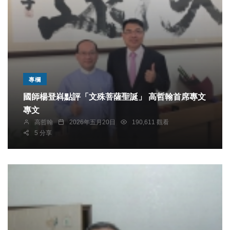
專欄
國師楊登嵙點評「文殊菩薩聖誕」 高哲翰首席專文
專文
高哲翰
2026年五月20日
190,611 觀看
5 分享