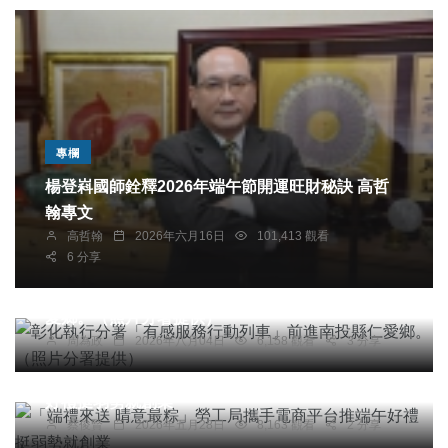
專欄
楊登嵙國師銓釋2026年端午節開運旺財秘訣 高哲
翰專文
高哲翰
2026年六月16日
101,413 觀看
6 分享
社會
綜合新聞
健康
旅遊
文教
彰化執行分署「有感服務行動列車」前進南投縣仁
愛鄉。（照片分署提供）
周為政
2026年八月04日
6,158 觀看
3 分享
社會
宗教
農業
綜合新聞
健康
「端禮來送 晴意最粽」勞工局攜手電商平台推端午
好禮挺弱勢就創業
蔡俊賢
2026年五月28日
8,163 觀看
2 分享