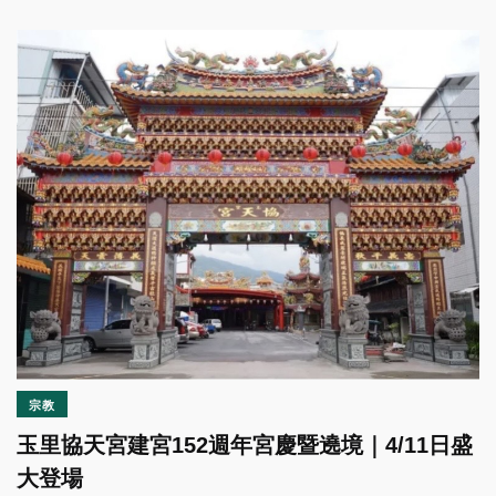
宗教
玉里協天宮建宮152週年宮慶暨遶境｜4/11日盛
大登場