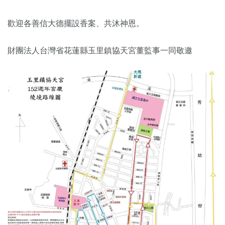
歡迎各善信大德擺設香案、共沐神恩。
財團法人台灣省花蓮縣玉里鎮協天宮董監事一同敬邀