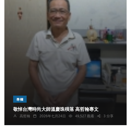
專欄
敬悼台灣時尚大師溫慶珠殞落 高哲翰專文
高哲翰
2026年七月24日
49,527 觀看
3 分享