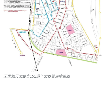
玉里協天宮建宮152週年宮慶暨遶境路線