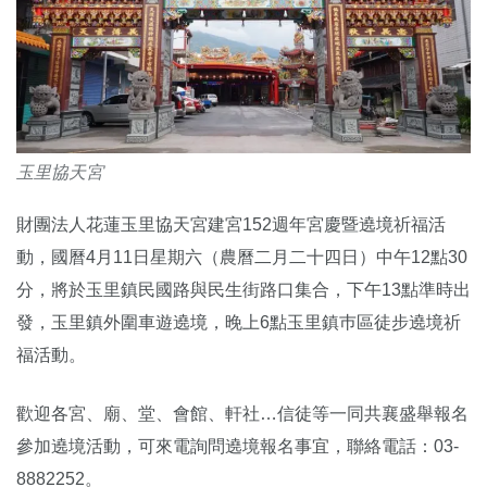
玉里協天宮
財團法人花蓮玉里協天宮建宮152週年宮慶暨遶境祈福活
動，國曆4月11日星期六（農曆二月二十四日）中午12點30
分，將於玉里鎮民國路與民生街路口集合，下午13點準時出
發，玉里鎮外圍車遊遶境，晚上6點玉里鎮巿區徒步遶境祈
福活動。
歡迎各宮、廟、堂、會館、軒社…信徒等一同共襄盛舉報名
參加遶境活動，可來電詢問遶境報名事宜，聯絡電話：03-
8882252。