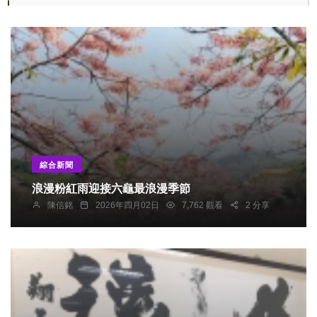
綜合新聞
浪漫粉紅雨迎接六龜最浪漫季節
陳信銘
2026年四月02日
7,762 觀看
2 分享