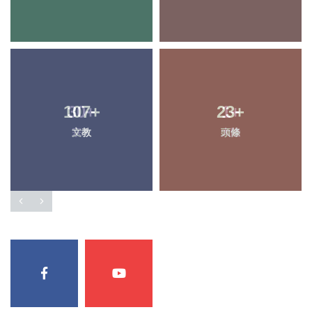
107
30
+
+
23
1
+
+
文教
宗教
頭條
大陸