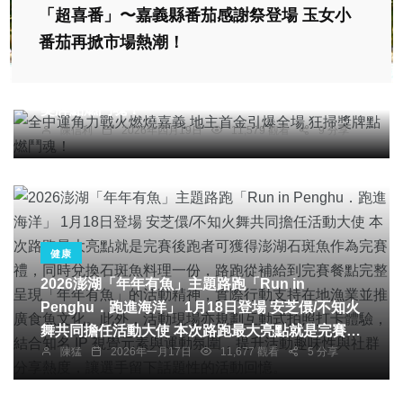
「超喜番」〜嘉義縣番茄感謝祭登場 玉女小
番茄再掀市場熱潮！
綜合新聞
全中運角力戰火燃燒嘉義 地主首金引爆全場 狂掃
獎牌點燃鬥魂！
陳信利
2026年四月19日
11,579 觀看
9 分享
健康
2026澎湖「年年有魚」主題路跑「Run in
Penghu．跑進海洋」 1月18日登場 安芝儇/不知火
社會
農業
綜合新聞
旅遊
文教
舞共同擔任活動大使 本次路跑最大亮點就是完賽後
陳猛
2026年一月17日
11,677 觀看
5 分享
跑者可獲得澎湖石斑魚作為完賽禮，同時兌換石斑
科技新知
魚料理一份，路跑從補給到完賽餐點完整呈現「年
苗栗海洋日嘉年華 海愛栗 海洋英雄齊聚通霄
年有魚」的活動精神，實際行動支持在地漁業並推