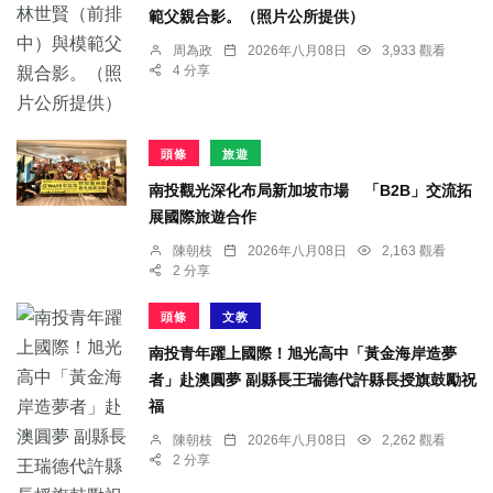
範父親合影。（照片公所提供）
周為政
2026年八月08日
3,933 觀看
4 分享
頭條
旅遊
南投觀光深化布局新加坡市場 「B2B」交流拓
展國際旅遊合作
陳朝枝
2026年八月08日
2,163 觀看
2 分享
頭條
文教
南投青年躍上國際！旭光高中「黃金海岸造夢
者」赴澳圓夢 副縣長王瑞德代許縣長授旗鼓勵祝
福
陳朝枝
2026年八月08日
2,262 觀看
2 分享