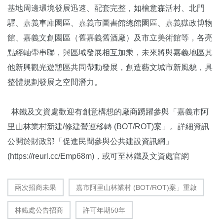
基地周邊環境發展迅速、配套完整，如檜意森活村、北門
驛、嘉義車庫園區、嘉義市圖書館總館園區、嘉義獄政博物
館、嘉義文創園區（舊嘉義舊酒廠）及市立美術館等，各亮
點經軸帶串聯，與區域發展相互加乘，未來將與嘉義地區其
他新興觀光遊憩區共同帶動發展，創造藝文城市新風貌，具
整體規劃發展之空間潛力。
林鐵及文資處歡迎有創意構想的廠商踴躍參與「嘉義市阿
里山林業村新建/修建營運移轉 (BOT/ROT)案」。詳細資訊
公開於財政部「促進民間參與公共建設資訊網」
(https://reurl.cc/Emp68m)，或可至林鐵及文資處官網
兩次招商未果
嘉市阿里山林業村 (BOT/ROT)案」重啟
林鐵處公告招商
許可年期50年