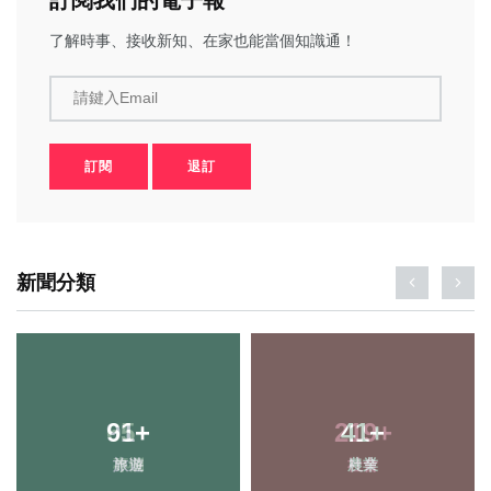
了解時事、接收新知、在家也能當個知識通！
請鍵入Email
訂閱
退訂
新聞分類
91
65
+
+
219
41
+
+
旅遊
專欄
農業
社會