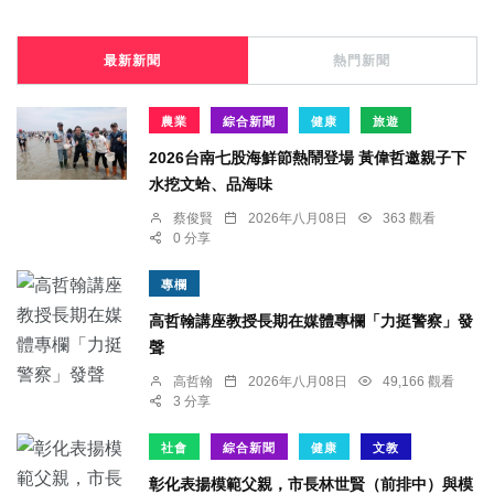
最新新聞
熱門新聞
農業
綜合新聞
健康
旅遊
2026台南七股海鮮節熱鬧登場 黃偉哲邀親子下
水挖文蛤、品海味
蔡俊賢
2026年八月08日
363 觀看
0 分享
專欄
高哲翰講座教授長期在媒體專欄「力挺警察」發
聲
高哲翰
2026年八月08日
49,166 觀看
3 分享
社會
綜合新聞
健康
文教
彰化表揚模範父親，市長林世賢（前排中）與模