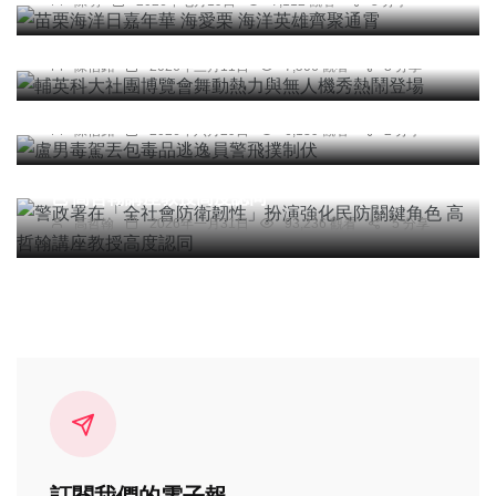
陳明
2026年七月19日
7,112 觀看
5 分享
綜合新聞
廣食魚文化。此外，活動現場亦規劃互動式拍照打
輔英科大社團博覽會舞動熱力與無人機秀熱鬧登場
卡體驗，結合知名 IP 視覺元素與運動氛圍，提升
陳信銘
2026年三月11日
7,506 觀看
3 分享
社會
活動趣味性與社群分享熱度，讓選手留下話題性的
盧男毒駕丟包毒品逃逸員警飛撲制伏
活動回憶。
陳信銘
2026年六月29日
6,139 觀看
2 分享
專欄
警政署在「全社會防衛韌性」扮演強化民防關鍵角
色 高哲翰講座教授高度認同
高哲翰
2026年一月31日
93,236 觀看
5 分享
訂閱我們的電子報