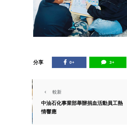
分享
0+
3+
較新
中油石化事業部舉辦捐血活動員工熱
情響應
旅遊