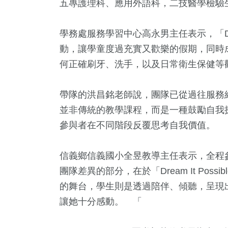
五專護理科、應用外語科，二技醫學檢驗
學務處服務學習中心高永男主任表示，「Drea
動，讓學童度過充實又歡樂的假期，同時
何正確刷牙、洗手，以及日常衛生保健等
帶隊的洪昌銘老師說，團隊已從過往服務經驗中
79
+
144
+
23
+
並非傳統的教學課程，而是一種鼓勵自我
專欄
健康
科技新知
參與者在不同階段反覆思考自我價值。
信義鄉信義國小全昱教導主任表示，全程
團隊差異的部分，在於「Dream It Po
1
+
118
+
36
+
的舞台，學生則是透過陪伴、傾聽，呈現
大陸
旅遊
頭條
讓她十分感動。 「