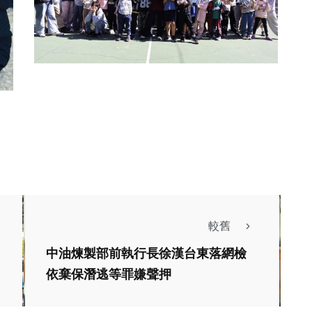
較舊
中油煉製部前執行長徐漢台東落網檢
依棄保潛逃等罪嫌聲押
社會
綜合新聞