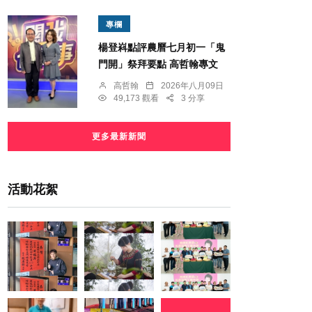
專欄
楊登嵙點評農曆七月初一「鬼
門開」祭拜要點 高哲翰專文
高哲翰
2026年八月09日
49,173 觀看
3 分享
更多最新新聞
活動花絮