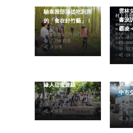
綜合新
開放報名：東眼山體
雲林
驗泰雅部落從吃到用
書淚
的「食在好竹藝」！
霸凌 
林家琛
2026年三月16日
陳
社會
綜合新聞
明：
7,796 觀看
20
道歉
健康
旅遊
3 分享
11
社會
止、
18
文教
權！
旅遊
幸福甜蜜烘焙所！中
台中自
市單身聯誼19對有
智慧
緣人甜蜜連線
中市
陳明
2026年七月19日
陳
路搶
7,251 觀看
20
4 分享
9,
5 