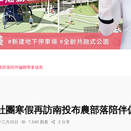
農部落陪伴偏鄉學童成長
社團寒假再訪南投布農部落陪伴
6年三月25日
7,540 觀看
3 分享