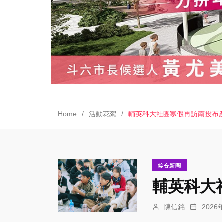
Home
活動花絮
輔英科大社團寒假再訪南投布
綜合新聞
輔英科大
陳信銘
202