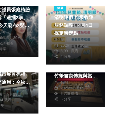
聞
健康
女議員張庭綺臉
清明連假 垃圾收運
訴「遭摑2掌」
服務調整 4月4日
今天發布3聲
信利
採定時定點
不需要任何人的
26年五月30日
陳明
、盼惡意就此停
,517 觀看
2026年三月30日
綜合新聞
保留法律追訴
 分享
8,991 觀看
宗教
4 分享
科技新知
《龍藏經》「烏金滇
駕巴士2026
津仁波切」藏傳佛教
城市展首亮相
竹筆書寫傳統與當代
交通局：今秋上
陳明
法脈傳承
2026年八月05日
明
先體驗
6,729 觀看
26年三月19日
5 分享
094 觀看
分享