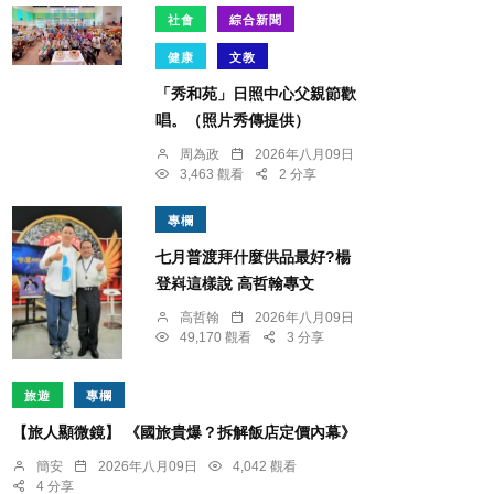
社會
綜合新聞
健康
文教
「秀和苑」日照中心父親節歡
唱。（照片秀傳提供）
周為政
2026年八月09日
3,463 觀看
2 分享
專欄
七月普渡拜什麼供品最好?楊
登嵙這樣說 高哲翰專文
高哲翰
2026年八月09日
49,170 觀看
3 分享
旅遊
專欄
【旅人顯微鏡】 《國旅貴爆？拆解飯店定價內幕》
簡安
2026年八月09日
4,042 觀看
4 分享