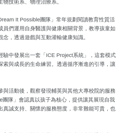
生物技術系、物理治療系。
m It Possible團隊」常年規劃閱讀教育性質活
成員們運用自身醫護與健康相關背景，教導孩童如
觀念，透過遊戲與互動灌輸健康知識。
發展出一套「ICE Project系統」，這套模式
158
+
50
+
484
+
探索與成長的生命練習。透過循序漸進的引導，讓
文教
農業
綜合新聞
參與活動後，觀察發現輔英與其他大專校院的服務
ssible團隊」會認真以孩子為核心，提供讓其展現自我
47
+
283
+
出真誠支持、關懷的服務態度，非常難能可貴，也
宗教
社會