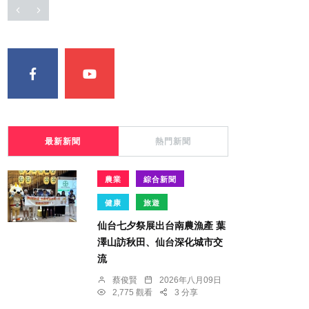
最新新聞
熱門新聞
農業
綜合新聞
健康
旅遊
仙台七夕祭展出台南農漁產 葉
澤山訪秋田、仙台深化城市交
流
蔡俊賢
2026年八月09日
2,775 觀看
3 分享