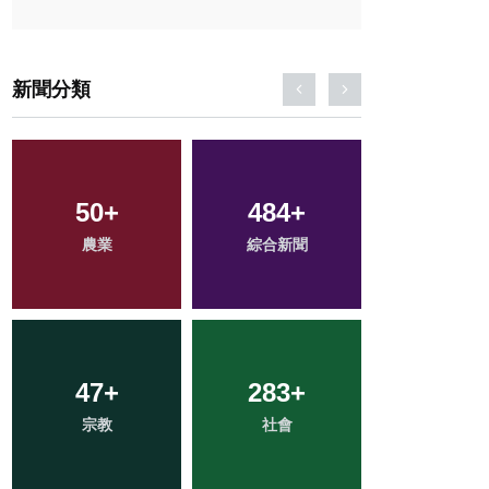
新聞分類
80
+
144
+
23
+
專欄
健康
科技新知
1
+
115
+
36
+
大陸
旅遊
頭條