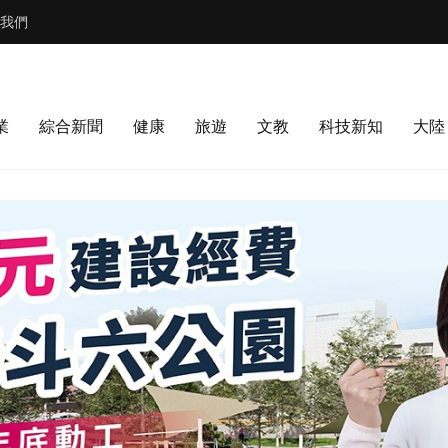
我們
業
綜合新聞
健康
旅遊
文教
科技新知
大陸